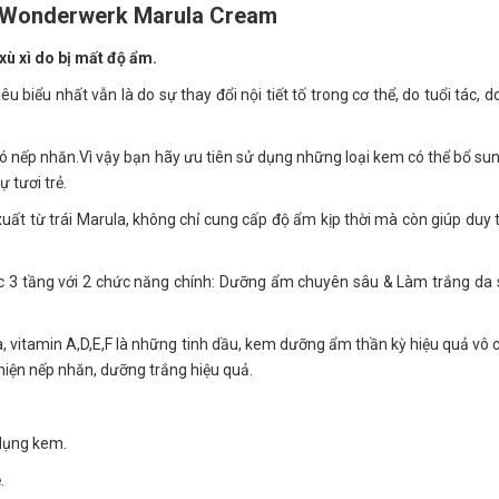
 Wonderwerk Marula Cream
 xù xì do bị mất độ ẩm.
 biểu nhất vẫn là do sự thay đổi nội tiết tố trong cơ thể, do tuổi tác, d
 có nếp nhăn.Vì vậy bạn hãy ưu tiên sử dụng những loại kem có thể bổ sun
ự tươi trẻ.
uất từ trái Marula, không chỉ cung cấp độ ẩm kịp thời mà còn giúp duy t
 3 tầng với 2 chức năng chính: Dưỡng ẩm chuyên sâu & Làm trắng da
a, vitamin A,D,E,F là những tinh dầu, kem dưỡng ẩm thần kỳ hiệu quả vô 
iện nếp nhăn, dưỡng trắng hiệu quả.
 dụng kem.
.