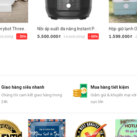
Robot lau nhà Everybot Three-Spin EVO TS400
Nồi áp suất đa năng Instant Pot 13 in 1
5.500.000₫
1.599.000₫
00.000₫
- 35%
13.600.000₫
- 60%
Mua ngay
Mua ngay
Giao hàng siêu nhanh
Mua hàng tiết kiệm
Chúng tôi cam kết giao hàng trong
Giảm giá & khuyến mại với
24h
cực lớn