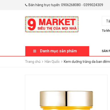
Bán hàng trực tuyến:
0906268080
-
0399024309
Tấ
Từ kh
Danh mục sản phẩm
SẢN 
Trang chủ
Hàn Quốc
Kem dưỡng trắng da ban đêm