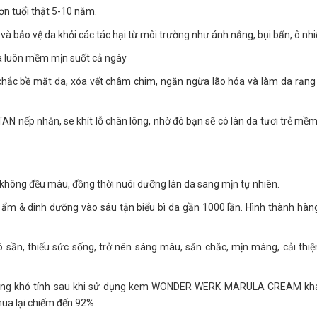
n tuổi thật 5-10 năm.
à bảo vệ da khỏi các tác hại từ môi trường như ánh nắng, bụi bẩn, ô n
a luôn mềm mịn suốt cả ngày
ắc bề mặt da, xóa vết châm chim, ngăn ngừa lão hóa và làm da rạng
 nếp nhăn, se khít lỗ chân lông, nhờ đó bạn sẽ có làn da tươi trẻ mề
không đều màu, đồng thời nuôi dưỡng làn da sang mịn tự nhiên.
ẩm & dinh dưỡng vào sâu tận biểu bì da gần 1000 lần. Hình thành hàn
 sần, thiếu sức sống, trở nên sáng màu, săn chắc, mịn màng, cải thiệ
 hàng khó tính sau khi sử dụng kem WONDER WERK MARULA CREAM kh
mua lại chiếm đến 92%