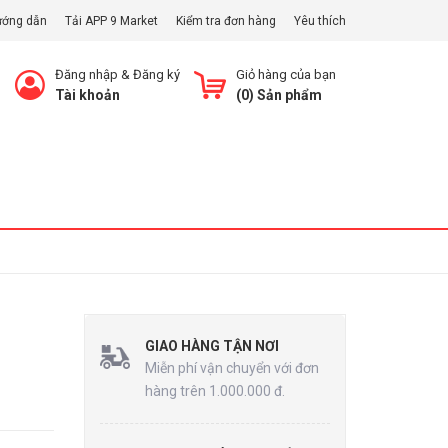
ướng dẫn
Tải APP 9 Market
Kiểm tra đơn hàng
Yêu thích
Đăng nhập
&
Đăng ký
Giỏ hàng của bạn
Tài khoản
(
0
) Sản phẩm
Xem Giỏ
GIAO HÀNG TẬN NƠI
Miễn phí vận chuyển với đơn
hàng trên 1.000.000 đ.