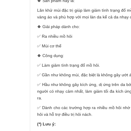
🍀 Sản phẩm này là:
Lăn khử mùi đặc trị giúp làm giảm tình trạng đổ 
vàng áo và phù hợp với mọi làn da kể cả da nhạy
🍀 Giải pháp dành cho:
✅ Ra nhiều mồ hôi
✅ Mùi cơ thể
🍀 Công dụng:
✅ Làm giảm tình trạng đổ mồ hôi.
✅ Gần như không mùi, đặc biệt là không gây ướt 
✅ Hầu như không gây kích ứng, dị ứng trên da bởi
người có nhạy cảm nhất, làm giảm tối đa kích ứ
ra.
✅ Dành cho các trường hợp ra nhiều mồ hôi nhờ c
hôi và hỗ trợ điều trị hôi nách.
(*) Lưu ý: