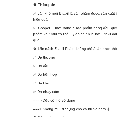
🍀 Thông tin
✅ Lăn khử mùi Etiaxil là sản phẩm được sản xuất bở
hiệu quả.
✅ Cooper – một hãng dược phẩm hàng đầu quyết 
phẩm khử mùi cơ thể. Lý do chính là bởi Etiaxil 
quả.
🍀 Lăn nách Etiaxil Pháp, không chỉ là lăn nách th
✅ Da thường
✅ Da dầu
✅ Da hỗn hợp
✅ Da khô
✅ Da nhạy cảm
===> Đều có thể sử dụng
===> Không mùi sử dụng cho cả nữ và nam ✌️️