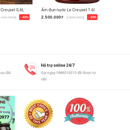
 Creuset 0,6L
Ấm đun nước Le Creuset 1.6l
2.500.000₫
6.900.000
2.150.000₫
- 40%
3.800.000₫
- 34%
ẩm
Mua ngay
Mua ngay
Hỗ trợ online 24/7
 ưu đãi
Gọi ngay 0984516313 để được tư
vấn