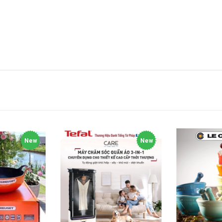
New
New