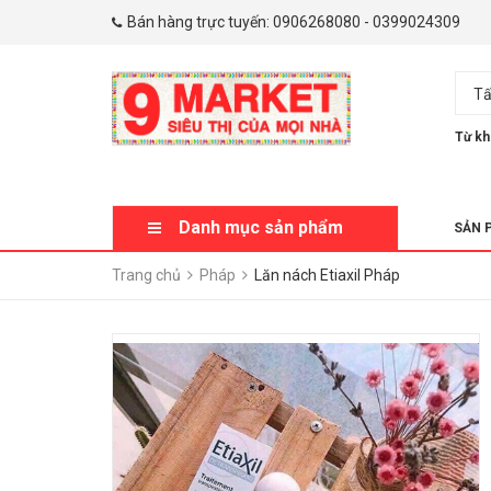
Bán hàng trực tuyến:
0906268080
-
0399024309
Tấ
Từ kh
Danh mục sản phẩm
SẢN 
Trang chủ
Pháp
Lăn nách Etiaxil Pháp