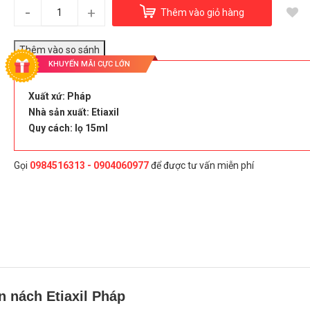
Lăn nách Etiaxil Pháp
-
+
Thêm vào giỏ hàng
255.000₫
Title:
Lọ 15ml
KHUYẾN MÃI CỰC LỚN
Đây là giải pháp trải nghiệm phát triển bởi EGANY
Xuất xứ: Pháp
Nhà sản xuất: Etiaxil
tle
Quy cách: lọ 15ml
Lọ 15ml
Gọi
0984516313 - 0904060977
để được tư vấn miễn phí
Chọn Mua
n nách Etiaxil Pháp