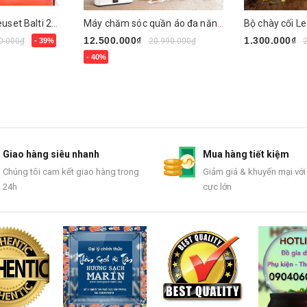
Chảo gang Le-Creuset Balti 24cm
Máy chăm sóc quần áo đa năng Tefal YT4050E1
Bộ chày cối Le
12.500.000₫
1.300.000₫
0.000₫
- 39%
20.990.000₫
- 40%
Chọn sản ph
Chọn sản phẩm
Giao hàng siêu nhanh
Mua hàng tiết kiệm
Chúng tôi cam kết giao hàng trong
Giảm giá & khuyến mại với
24h
cực lớn