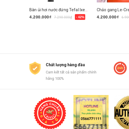
Bàn ủi hơi nước đứng Tefal Ixeo Plus QT1510E0 2980W
4.200.000₫
4.200.000₫
7.290.000₫
- 42%
6.90
Mua ngay
Mua ngay
Chất lượng hàng đầu
Cam kết tất cả sản phẩm chính
hãng 100%