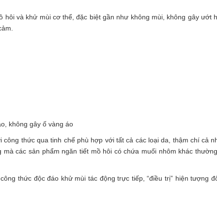
mồ hôi và khử mùi cơ thể, đặc biệt gần như không mùi, không gây ướt 
 cảm.
áo, không gây ố vàng áo
 công thức qua tinh chế phù hợp với tất cả các loại da, thậm chí cả 
ng mà các sản phẩm ngăn tiết mồ hôi có chứa muối nhôm khác thườn
ông thức độc đáo khử mùi tác động trực tiếp, “điều trị” hiện tượng 