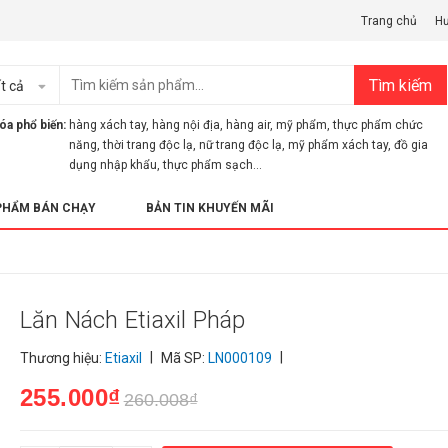
Trang chủ
H
Tìm kiếm
t cả
óa phổ biến:
hàng xách tay
,
hàng nội địa
,
hàng air
,
mỹ phẩm
,
thực phẩm chức
năng
,
thời trang độc lạ
,
nữ trang độc lạ
,
mỹ phẩm xách tay
,
đồ gia
dụng nhập khẩu
,
thực phẩm sạch...
PHẨM BÁN CHẠY
BẢN TIN KHUYẾN MÃI
Lăn Nách Etiaxil Pháp
|
|
Thương hiệu:
Etiaxil
Mã SP:
LN000109
255.000₫
260.008₫