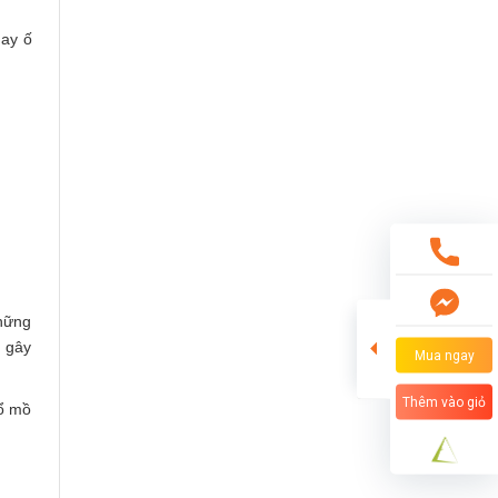
hay ố
những
g gây
Mua ngay
Thêm vào giỏ
đổ mồ