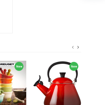
New
New