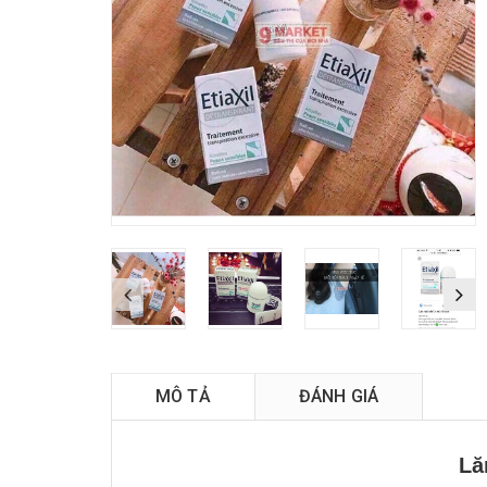
Ti
MÔ TẢ
ĐÁNH GIÁ
Lă