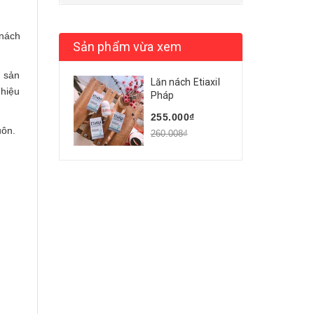
 nách
Sản phẩm vừa xem
c sản
Lăn nách Etiaxil
 hiệu
Pháp
255.000₫
luôn.
260.008₫