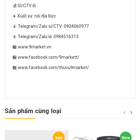
💰 Sỉ/CTV ib
✈️ Xuất xứ: nội địa Đức
📱 Telegram/Zalo sỉ/CTV: 0904060977
📱 Telegram/Zalo lẻ: 0984516313
🏪 www.9market.vn
🏪 www.facebook.com/9markett/
🏪 www.facebook.com/thuvu9market/
Sản phẩm cùng loại
Sale
New