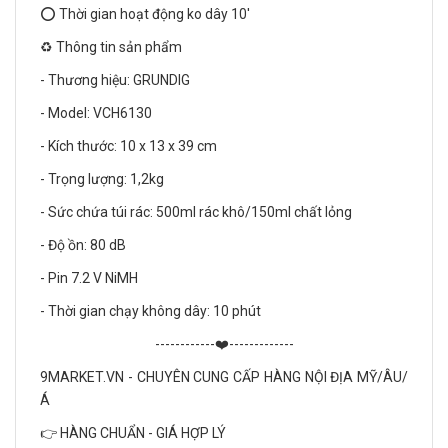
⭕ Thời gian hoạt động ko dây 10'
♻️ Thông tin sản phẩm
- Thương hiệu: GRUNDIG
- Model: VCH6130
- Kích thước: 10 x 13 x 39 cm
- Trọng lượng: 1,2kg
- Sức chứa túi rác: 500ml rác khô/150ml chất lỏng
- Độ ồn: 80 dB
- Pin 7.2 V NiMH
- Thời gian chạy không dây: 10 phút
------------❤️-------------
9MARKET.VN - CHUYÊN CUNG CẤP HÀNG NỘI ĐỊA MỸ/ÂU/
Á
👉 HÀNG CHUẨN - GIÁ HỢP LÝ