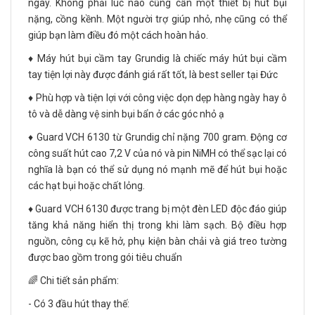
ngày. Không phải lúc nào cũng cần một thiết bị hút bụi
nặng, cồng kềnh. Một người trợ giúp nhỏ, nhẹ cũng có thể
giúp bạn làm điều đó một cách hoàn hảo.
♦️ Máy hút bụi cầm tay Grundig là chiếc máy hút bụi cầm
tay tiện lợi này được đánh giá rất tốt, là best seller tại Đức
♦️ Phù hợp và tiện lợi với công việc dọn dẹp hàng ngày hay ô
tô và dễ dàng vệ sinh bụi bẩn ở các góc nhỏ ạ
♦️ Guard VCH 6130 từ Grundig chỉ nặng 700 gram. Động cơ
công suất hút cao 7,2 V của nó và pin NiMH có thể sạc lại có
nghĩa là bạn có thể sử dụng nó mạnh mẽ để hút bụi hoặc
các hạt bụi hoặc chất lỏng.
♦️ Guard VCH 6130 được trang bị một đèn LED độc đáo giúp
tăng khả năng hiển thị trong khi làm sạch. Bộ điều hợp
nguồn, công cụ kẽ hở, phụ kiện bàn chải và giá treo tường
được bao gồm trong gói tiêu chuẩn
🌈 Chi tiết sản phẩm:
- Có 3 đầu hút thay thế: