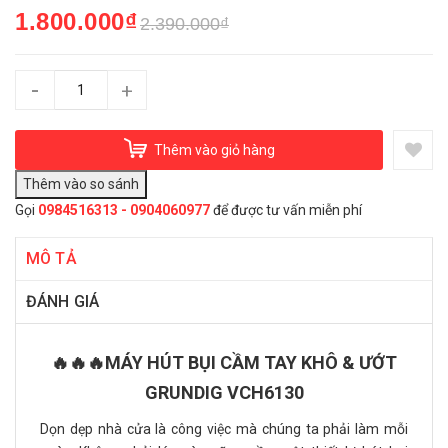
1.800.000₫
2.390.000₫
-
+
Thêm vào giỏ hàng
Gọi
0984516313 - 0904060977
để được tư vấn miễn phí
MÔ TẢ
ĐÁNH GIÁ
🔥🔥🔥MÁY HÚT BỤI CẦM TAY KHÔ & ƯỚT
GRUNDIG VCH6130
Dọn dẹp nhà cửa là công việc mà chúng ta phải làm mỗi