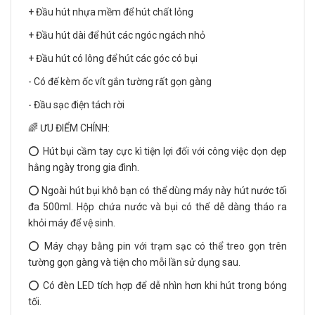
+ Đầu hút nhựa mềm để hút chất lỏng
+ Đầu hút dài để hút các ngóc ngách nhỏ
+ Đầu hút có lông để hút các góc có bụi
- Có đế kèm ốc vít gắn tường rất gọn gàng
- Đầu sạc điện tách rời
🌈 ƯU ĐIỂM CHÍNH:
⭕ Hút bụi cầm tay cực kì tiện lợi đối với công việc dọn dẹp
hằng ngày trong gia đình.
⭕ Ngoài hút bụi khô bạn có thể dùng máy này hút nước tối
đa 500ml. Hộp chứa nước và bụi có thể dễ dàng tháo ra
khỏi máy để vệ sinh.
⭕ Máy chạy bằng pin với trạm sạc có thể treo gọn trên
tường gọn gàng và tiện cho mỗi lần sử dụng sau.
⭕ Có đèn LED tích hợp để dễ nhìn hơn khi hút trong bóng
tối.