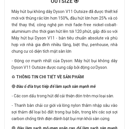
OUTSIZE 🏵️
Máy hút bụi không dây Dyson V11 Outsize đã được thiết kế
mới với thùng rác lớn hơn 150%, đầu hút lớn hơn 25% và có
thể thay thế, công nghệ pin mới fade-free nickel-cobalt-
aluminium cho thời gian hút lên tới 120 phút, gấp đôi so với
Máy hút bụi Dyson V11 - bản tiêu chuẩn absolute và phù
hợp với nhà gia đình nhiều tầng, biệt thự, penhouse, nhà
chung cư có diện tích mặt sàn lớn​
- Động cơ mạnh nhất của Dyson: Máy hút bụi không dây
Dyson V11 Outsize được cung cấp bởi động cơ Dyson.
♻️
THÔNG TIN CHI TIẾT VỀ SẢN PHẨM
🔴
Đầu ổ đĩa trực tiếp để làm sạch sàn mạnh mẽ
- Các con dấu trong hút để cải thiện đón trên mọi loại sàn.
- Thanh bàn chải cơ giới và lông nylon thâm nhập sâu vào
sợi thảm để loại bỏ đất trong bụi bẩn, trong khi các sợi sợi
carbon chống tĩnh điện đánh bật bụi mịn khỏi sàn cứng.
🔴
Đầu làm sạch mô-men xoắn cao để làm sạch sàn mạnh