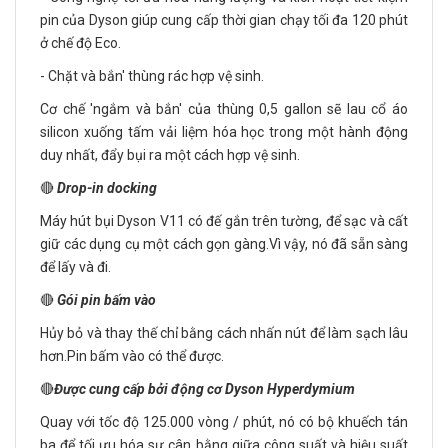
pin của Dyson giúp cung cấp thời gian chạy tối đa 120 phút
ở chế độ Eco.
- Chặt và bắn' thùng rác hợp vệ sinh.
Cơ chế 'ngắm và bắn' của thùng 0,5 gallon sẽ lau cổ áo
silicon xuống tấm vải liệm hóa học trong một hành động
duy nhất, đẩy bụi ra một cách hợp vệ sinh.
🔴
Drop-in docking
Máy hút bụi Dyson V11 có đế gắn trên tường, để sạc và cất
giữ các dụng cụ một cách gọn gàng.Vì vậy, nó đã sẵn sàng
để lấy và đi.
🔴
Gói pin bấm vào
Hủy bỏ và thay thế chỉ bằng cách nhấn nút để làm sạch lâu
hơn.Pin bấm vào có thể được.
🔴
Được cung cấp bởi động cơ Dyson Hyperdymium
Quay với tốc độ 125.000 vòng / phút, nó có bộ khuếch tán
ba để tối ưu hóa sự cân bằng giữa công suất và hiệu suất