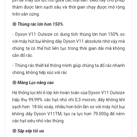
pin để thay đổi lực hút giữa các loại sàn. Điều này cho phép
thảm được làm sạch sâu và thời gian chạy được mở rộng
trên sàn cứng.
🔴
Thùng rác lớn hơn 150%.
- Dyson V11 Outsize có dung tích thùng lớn hơn 150% so
với máy hút bụi không dây Dyson V11 absolute nhờ vậy mà
chúng ta có thể hút liên tục trong thời gian dài mà không
cần đổ rác.
- Thùng rác thiết kế thông minh giúp chúng ta đổ rác nhanh
chóng, không tiếp xúc với rác
🔴
Màng Lọc nâng cao
Hệ thống lọc khí 6 lớp kín hoàn toàn của Dyson V11 Outsize
hấp thụ 99,99% các hạt nhỏ chỉ 0,3 micron, đẩy không khí
sạch hơn. 18 lốc xoáy, nhiều hơn bốn lần so với máy hút bụi
không dây Dyson V11TM, tạo ra lực hơn 79.000g để ném
các hạt siêu nhỏ vào thùng.
🔴
Sắp xếp tối ưu