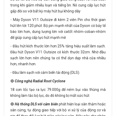
trong khi giảm nhiễu loạn và tiếng ồn. Nó cung cấp lực hút
gấp đôi so với bất kỳ máy hút bụi không dây
- Máy Dyson V11 Outsize đi kèm 2 viên Pin cho thời gian
hút lên tới 120 phút: Bộ pin mạnh nhất của Dyson có bảy tế
bào lớn hơn, dung lượng lớn với catốt nhôm-coban-nhôm
để giúp cung cấp lực hút mạnh mẽ
- Đầu hút kích thước lớn hơn 25% tăng hiệu suất làm sạch.
Đầu hút Dyson V11 Outsize có kích thước 32cm. Nhờ đầu
sạch lớn hơn nên chúng ta có thể dọn dẹp nhà cửa nhiều
hơn, nhanh hơn.
- Đầu làm sạch với cảm biến tải động (DLS).
🔴
Công nghệ Radial Root Cyclone
18 cơn lốc tạo ra lực 79.000g để ném bụi vào thùng mà
không làm tắc bộ lọc, do đó không bị mất sức hút
🔴
Hệ thống DLS với cảm biến
phát hiện loại sàn thảm hoặc
sàn cứng, tự động giao tiếp với bộ vi xử lý của động cơ và