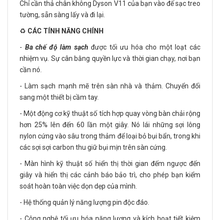
Chỉ cần thả chân không Dyson V11 của bạn vào đế sạc treo
tường, sẵn sàng lấy và đi lại.
♻️
CÁC TÍNH NĂNG CHÍNH
-
Ba chế độ làm sạch
được tối ưu hóa cho một loạt các
nhiệm vụ. Sự cân bằng quyền lực và thời gian chạy, nơi bạn
cần nó.
- Làm sạch mạnh mẽ trên sàn nhà và thảm. Chuyển đổi
sang một thiết bị cầm tay.
- Một động cơ kỹ thuật số tích hợp quay vòng bàn chải rộng
hơn 25% lên đến 60 lần một giây. Nó lái những sợi lông
nylon cứng vào sâu trong thảm để loại bỏ bụi bẩn, trong khi
các sợi sợi carbon thu giữ bụi mịn trên sàn cứng.
- Màn hình kỹ thuật số hiển thị thời gian đếm ngược đến
giây và hiển thị các cảnh báo bảo trì, cho phép bạn kiểm
soát hoàn toàn việc dọn dẹp của mình.
- Hệ thống quản lý năng lượng pin độc đáo.
- Công nghệ tối ưu hóa năng lượng và kích hoạt tiết kiệm