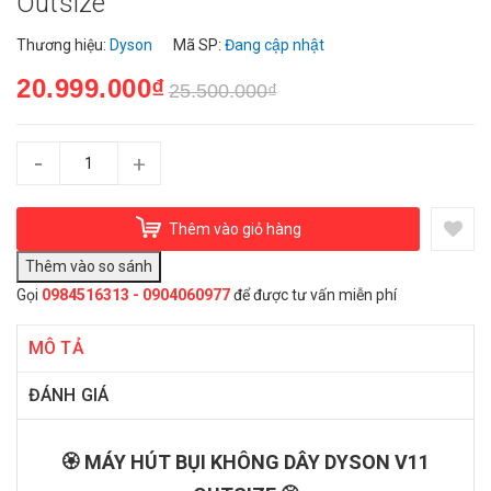
Outsize
Thương hiệu:
Dyson
Mã SP:
Đang cập nhật
20.999.000₫
25.500.000₫
-
+
Thêm vào giỏ hàng
Gọi
0984516313 - 0904060977
để được tư vấn miễn phí
MÔ TẢ
ĐÁNH GIÁ
🏵️ MÁY HÚT BỤI KHÔNG DÂY DYSON V11