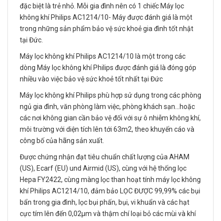
đặc biệt là trẻ nhỏ. Mỗi gia đình nên có 1 chiếc Máy lọc
không khí Philips AC1214/10- Máy được đánh giá là một
trong những sản phẩm bảo vệ sức khoẻ gia đình tốt nhật
tại Đức.
Máy lọc không khí Philips AC1214/10 là một trong các
dòng Máy lọc không khí Philips được đánh giá là đóng góp
nhiều vào việc bảo vệ sức khoẻ tốt nhất tại Đức
Máy lọc không khí Philips phù hợp sử dụng trong các phòng
ngủ gia đình, văn phòng làm việc, phòng khách sạn...hoặc
các nơi không gian cần bảo vệ đối với sự ô nhiễm không khí,
môi trường với diện tích lên tới 63m2, theo khuyến cáo và
công bố của hãng sản xuất.
Được chứng nhận đạt tiêu chuẩn chất lượng của AHAM
(US), Ecarf (EU) und Airmid (US), cùng với hệ thống lọc
Hepa FY2422, cùng màng lọc than hoạt tính máy lọc không
khí Philips AC1214/10, đảm bảo LỌC ĐƯỢC 99,99% các bụi
bẩn trong gia đình, lọc bụi phấn, bụi, vi khuẩn và các hạt
cực tím lên đến 0,02μm và thậm chí loại bỏ các mùi và khí