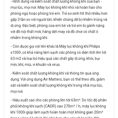
- Hình dung và kiểm soát chất lượng không khí của bạn -
mọi lúc, mọi nơi. Máy lọc không khí nhỏ và hoàn hảo cho
phòng ngủ hoặc phòng trẻ em. Trẻ sơ sinh hít thở nhiều hơn
gấp 3 lần so với người lớn, khiến chúng dễ bị nhiễm trùng và
dị ứng. Đặc biệt, phòng của em bé và trẻ em bị gánh nặng
với đồ nội thất mới, hàng dệt may và đồ chơi có chất ô
nhiễm trong không khí.
- Còn được gọi với tên khác là Máy lọc không khí Philips
s1000 ,có khả năng làm sạch các phòng có diện tích lên tới
63 m2 và loại bỏ hiệu quả các chất gây dị ứng, khói, bụi
mịn, khí, mùi, vi khuẩn và virus.
- Kiểm soát chất lượng không khí và thông tin qua ứng
dụng: Với ứng dụng Air Matters, bạn có thể theo dõi, giám
sát và kiểm soát chất lượng không khí trong nhà mọi lúc,
mọi nơi.
- Hiệu suất cao cho các phòng lên tới 63m²: Do tốc độ phân
phối không khí sạch (CADR) cao 270m³ / h, máy lọc không
khí 1000i giúp làm sạch hoàn toàn một không gian 20m²