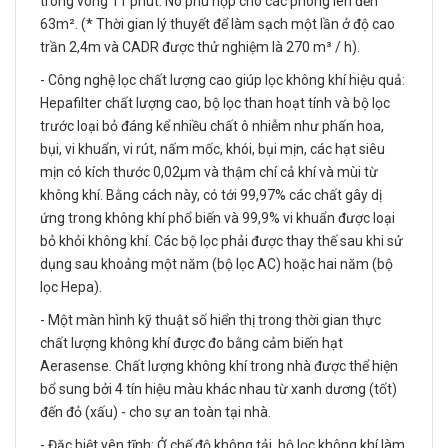
trong vòng 11 phút. Nó phù hợp cho các phòng lên đến
63m². (* Thời gian lý thuyết để làm sạch một lần ở độ cao
trần 2,4m và CADR được thử nghiệm là 270 m³ / h).
- Công nghệ lọc chất lượng cao giúp lọc không khí hiệu quả:
Hepafilter chất lượng cao, bộ lọc than hoạt tính và bộ lọc
trước loại bỏ đáng kể nhiều chất ô nhiễm như phấn hoa,
bụi, vi khuẩn, vi rút, nấm mốc, khói, bụi mịn, các hạt siêu
mịn có kích thước 0,02μm và thậm chí cả khí và mùi từ
không khí. Bằng cách này, có tới 99,97% các chất gây dị
ứng trong không khí phổ biến và 99,9% vi khuẩn được loại
bỏ khỏi không khí. Các bộ lọc phải được thay thế sau khi sử
dụng sau khoảng một năm (bộ lọc AC) hoặc hai năm (bộ
lọc Hepa).
- Một màn hình kỹ thuật số hiển thị trong thời gian thực
chất lượng không khí được đo bằng cảm biến hạt
Aerasense. Chất lượng không khí trong nhà được thể hiện
bổ sung bởi 4 tín hiệu màu khác nhau từ xanh dương (tốt)
đến đỏ (xấu) - cho sự an toàn tại nhà.
- Đặc biệt yên tĩnh: Ở chế độ không tải, bộ lọc không khí làm