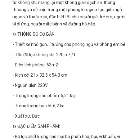
từ không khí; mang lại một không gian sạch sẽ, thông
thoáng và dễ chịu trong một phòng kín, giúp tạo giấc ngủ
ngon và thoải mái, đặc biệt tốt cho người già, trẻ em, người
bị dị ứng, người mắc bệnh về đường hô hấp.
♻️ THÔNG SỐ CƠ BẢN
- Thiết kế nhỏ gọn, lí tưởng cho phòng ngủ và phòng em bé
- Tốc độ lọc không khí: 270 m³ / h
- Diện tích phòng: 63m2
- Kích cỡ: 21 x 32.5 x 54.3 cm
- Nguồn điện 220V
- Trọng lượng sản phẩm: 5,21 kg
- Trọng lượng bao bì: 6,2 kg
- Xuất xứ: Đức
♻️ ĐẶC ĐIỂM SẢN PHẨM:
- Bộ lọc chất lượng cao loại bỏ phấn hoa, bụi, vi khuẩn, vi