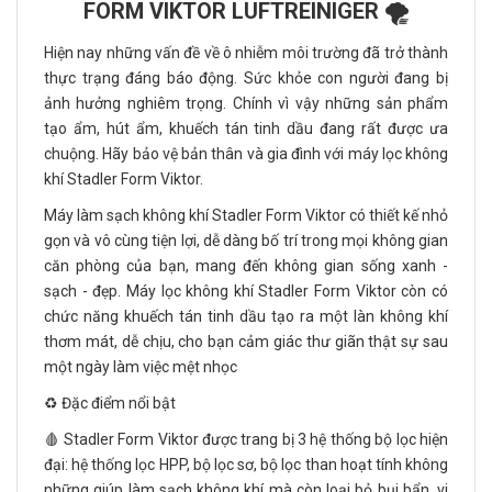
FORM VIKTOR LUFTREINIGER 🌪️
Hiện nay những vấn đề về ô nhiễm môi trường đã trở thành
thực trạng đáng báo động. Sức khỏe con người đang bị
ảnh hưởng nghiêm trọng. Chính vì vậy những sản phẩm
tạo ẩm, hút ẩm, khuếch tán tinh dầu đang rất được ưa
chuộng. Hãy bảo vệ bản thân và gia đình với máy lọc không
khí Stadler Form Viktor.
Máy làm sạch không khí Stadler Form Viktor có thiết kế nhỏ
gọn và vô cùng tiện lợi, dễ dàng bố trí trong mọi không gian
căn phòng của bạn, mang đến không gian sống xanh -
sạch - đẹp. Máy lọc không khí Stadler Form Viktor còn có
chức năng khuếch tán tinh dầu tạo ra một làn không khí
thơm mát, dễ chịu, cho bạn cảm giác thư giãn thật sự sau
một ngày làm việc mệt nhọc
♻️ Đặc điểm nổi bật
🩸 Stadler Form Viktor được trang bị 3 hệ thống bộ lọc hiện
đại: hệ thống lọc HPP, bộ lọc sơ, bộ lọc than hoạt tính không
những giúp làm sạch không khí mà còn loại bỏ bụi bẩn, vi