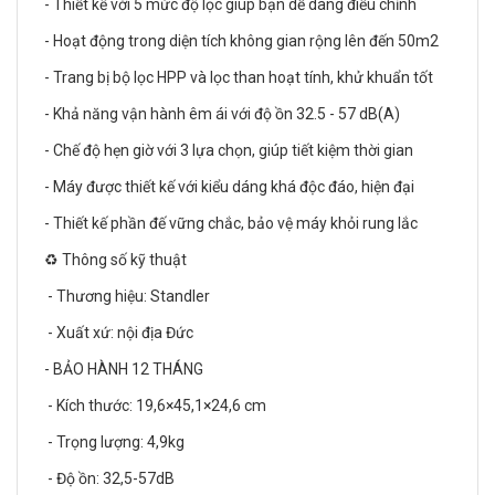
- Thiết kế với 5 mức độ lọc giúp bạn dễ dàng điều chỉnh
- Hoạt động trong diện tích không gian rộng lên đến 50m2
- Trang bị bộ lọc HPP và lọc than hoạt tính, khử khuẩn tốt
- Khả năng vận hành êm ái với độ ồn 32.5 - 57 dB(A)
- Chế độ hẹn giờ với 3 lựa chọn, giúp tiết kiệm thời gian
- Máy được thiết kế với kiểu dáng khá độc đáo, hiện đại
- Thiết kế phần đế vững chắc, bảo vệ máy khỏi rung lắc
♻️ Thông số kỹ thuật
- Thương hiệu: Standler
- Xuất xứ: nội địa Đức
- BẢO HÀNH 12 THÁNG
- Kích thước: 19,6×45,1×24,6 cm
- Trọng lượng: 4,9kg
- Độ ồn: 32,5-57dB