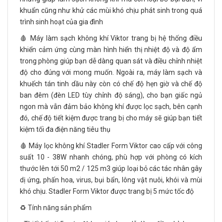
khuẩn cũng như khử các mùi khó chịu phát sinh trong quá
trình sinh hoạt của gia đình
🩸 Máy làm sạch không khí Viktor trang bị hệ thống điều
khiển cảm ứng cùng màn hình hiển thị nhiệt độ và độ ẩm
trong phòng giúp bạn dễ dàng quan sát và điều chỉnh nhiệt
độ cho đúng với mong muốn. Ngoài ra, máy làm sạch và
khuếch tán tinh dầu này còn có chế độ hẹn giờ và chế độ
ban đêm (đèn LED tùy chỉnh độ sáng), cho bạn giấc ngủ
ngon mà vẫn đảm bảo không khí được lọc sạch, bên cạnh
đó, chế độ tiết kiệm được trang bị cho máy sẽ giúp bạn tiết
kiệm tối đa điện năng tiêu thụ
🩸 Máy lọc không khí Stadler Form Viktor cao cấp với công
suất 10 - 38W nhanh chóng, phù hợp với phòng có kích
thước lên tới 50 m2 / 125 m3 giúp loại bỏ các tác nhân gây
dị ứng, phấn hoa, virus, bụi bẩn, lông vật nuôi, khói và mùi
khó chịu. Stadler Form Viktor được trang bị 5 mức tốc độ
♻️ Tính năng sản phẩm