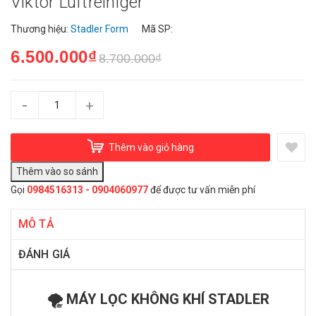
Viktor Luftreiniger
Thương hiệu:
Stadler Form
Mã SP:
6.500.000₫
8.700.000₫
-
+
Thêm vào giỏ hàng
Gọi
0984516313 - 0904060977
để được tư vấn miễn phí
MÔ TẢ
ĐÁNH GIÁ
🌪️ MÁY LỌC KHÔNG KHÍ STADLER