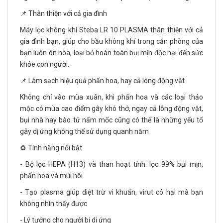
📌 Thân thiện với cả gia đình
Máy lọc không khí Steba LR 10 PLASMA thân thiện với cả
gia đình bạn, giúp cho bầu không khí trong căn phòng của
bạn luôn ôn hòa, loại bỏ hoàn toàn bụi mịn độc hại đến sức
khỏe con người.
📌 Làm sạch hiệu quả phấn hoa, hay cả lông động vật
Không chỉ vào mùa xuân, khi phấn hoa và các loại thảo
mộc có mùa cao điểm gây khó thở, ngay cả lông động vật,
bụi nhà hay bào tử nấm mốc cũng có thể là những yếu tố
gây dị ứng không thể sử dụng quanh năm
♻️ Tính năng nổi bật
- Bộ lọc HEPA (H13) và than hoạt tính: lọc 99% bụi mịn,
phấn hoa và mùi hôi.
- Tạo plasma giúp diệt trừ vi khuẩn, virut có hại mà bạn
không nhìn thấy được
- Lý tưởng cho người bị dị ứng