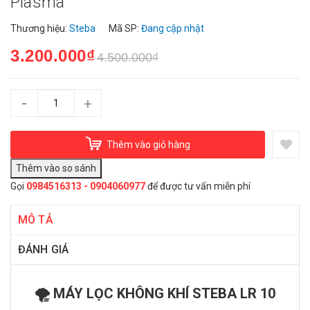
Plasma
Thương hiệu:
Steba
Mã SP:
Đang cập nhật
3.200.000₫
4.500.000₫
-
+
Thêm vào giỏ hàng
Gọi
0984516313 - 0904060977
để được tư vấn miễn phí
MÔ TẢ
ĐÁNH GIÁ
🌪️ MÁY LỌC KHÔNG KHÍ STEBA LR 10