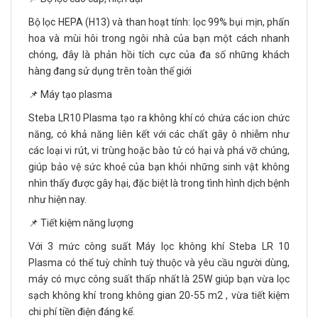
Bộ lọc HEPA (H13) và than hoạt tính: lọc 99% bụi mịn, phấn
hoa và mùi hôi trong ngôi nhà của bạn một cách nhanh
chóng, đây là phản hồi tích cực của đa số những khách
hàng đang sử dụng trên toàn thế giới
📌 Máy tạo plasma
Steba LR10 Plasma tạo ra không khí có chứa các ion chức
năng, có khả năng liên kết với các chất gây ô nhiễm như
các loại vi rút, vi trùng hoặc bào tử có hại và phá vỡ chúng,
giúp bảo vệ sức khoẻ của bạn khỏi những sinh vật không
nhìn thấy được gây hại, đặc biệt là trong tình hình dịch bệnh
như hiện nay.
📌 Tiết kiệm năng lượng
Với 3 mức công suất Máy lọc không khí Steba LR 10
Plasma có thể tuỳ chỉnh tuỳ thuộc và yêu cầu người dùng,
máy có mực công suất thấp nhất là 25W giúp bạn vừa lọc
sạch không khí trong không gian 20-55 m2 , vừa tiết kiệm
chi phí tiền điện đáng kể.