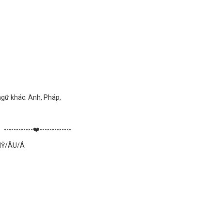
gữ khác: Anh, Pháp,
------------❤️-------------
MỸ/ÂU/Á