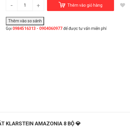
Máy rửa bát Klarstein Amazonia
-
+
Thêm vào giỏ hàng
12.500.000₫
Gọi
0984516313 - 0904060977
để được tư vấn miễn phí
Đây là giải pháp trải nghiệm phát triển bởi EGANY
Chọn Mua
ÁT KLARSTEIN AMAZONIA 8 BỘ 💎