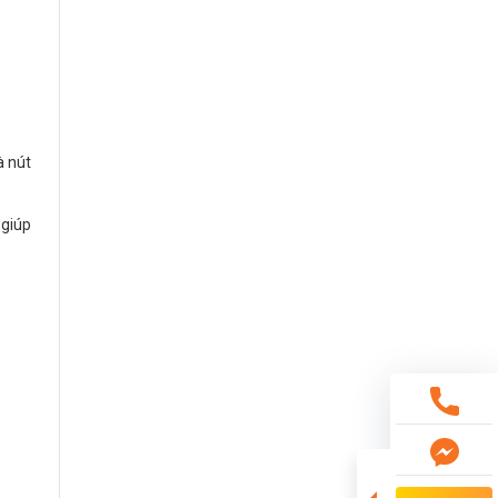
à nút
 giúp