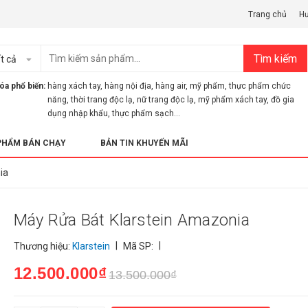
Trang chủ
H
Tìm kiếm
t cả
óa phổ biến:
hàng xách tay
,
hàng nội địa
,
hàng air
,
mỹ phẩm
,
thực phẩm chức
năng
,
thời trang độc lạ
,
nữ trang độc lạ
,
mỹ phẩm xách tay
,
đồ gia
dụng nhập khẩu
,
thực phẩm sạch...
PHẨM BÁN CHẠY
BẢN TIN KHUYẾN MÃI
ia
Máy Rửa Bát Klarstein Amazonia
|
|
Thương hiệu:
Klarstein
Mã SP:
12.500.000₫
13.500.000₫