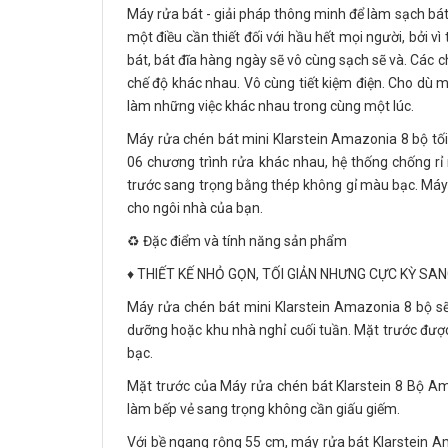
Máy rửa bát - giải pháp thông minh để làm sạch bát đ
một điều cần thiết đối với hầu hết mọi người, bởi vì
bát, bát đĩa hàng ngày sẽ vô cùng sạch sẽ và. Các 
chế độ khác nhau. Vô cùng tiết kiệm điện. Cho dù 
làm những việc khác nhau trong cùng một lúc.
Máy rửa chén bát mini Klarstein Amazonia 8 bộ tối
06 chương trình rửa khác nhau, hệ thống chống rỉ
trước sang trọng bằng thép không gỉ màu bạc. Máy
cho ngôi nhà của bạn.
♻️ Đặc điểm và tính năng sản phẩm
♦️ THIẾT KẾ NHỎ GỌN, TỐI GIẢN NHƯNG CỰC KỲ SA
Máy rửa chén bát mini Klarstein Amazonia 8 bộ sẽ 
dưỡng hoặc khu nhà nghỉ cuối tuần. Mặt trước được 
bạc.
Mặt trước của Máy rửa chén bát Klarstein 8 Bộ A
làm bếp vẻ sang trọng không cần giấu giếm.
Với bề ngang rộng 55 cm, máy rửa bát Klarstein A