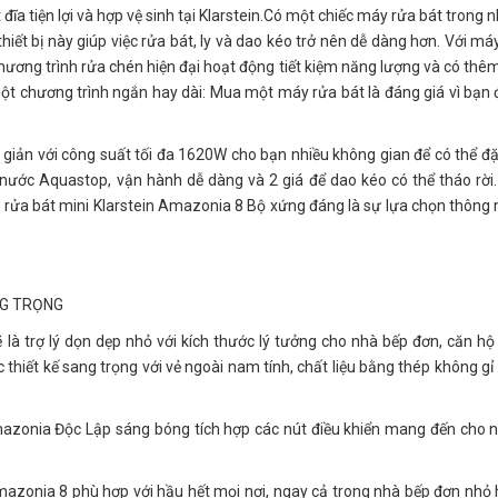
ĩa tiện lợi và hợp vệ sinh tại Klarstein.Có một chiếc máy rửa bát trong n
 thiết bị này giúp việc rửa bát, ly và dao kéo trở nên dễ dàng hơn. Với má
chương trình rửa chén hiện đại hoạt động tiết kiệm năng lượng và có thê
một chương trình ngắn hay dài: Mua một máy rửa bát là đáng giá vì bạn
 giản với công suất tối đa 1620W cho bạn nhiều không gian để có thể đặ
 nước Aquastop, vận hành dễ dàng và 2 giá để dao kéo có thể tháo rời
 rửa bát mini Klarstein Amazonia 8 Bộ xứng đáng là sự lựa chọn thông
NG TRỌNG
là trợ lý dọn dẹp nhỏ với kích thước lý tưởng cho nhà bếp đơn, căn hộ
thiết kế sang trọng với vẻ ngoài nam tính, chất liệu bằng thép không g
mazonia Độc Lập sáng bóng tích hợp các nút điều khiển mang đến cho 
mazonia 8 phù hợp với hầu hết mọi nơi, ngay cả trong nhà bếp đơn nhỏ