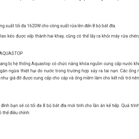
ng suất tối đa 1620W cho công suất rửa lên đến 8 bộ bát đĩa.
ao kéo được xếp thành hai khay, cũng có thể lấy ra khỏi máy rửa chén
G AQUASTOP
rang bị hệ thống Aquastop có chức năng khóa nguồn cung cấp nước kh
ngăn ngừa thiệt hại do nước trong trường hợp xảy ra tai nạn. Các ốn
g như giá đỡ được cung cấp cho cáp và ống mềm làm cho kết nối trở nê
ình bạn sẽ có tối đa 8 bộ bát đĩa mới tinh cho lần ăn kế tiếp. Quá trìn
 thể điều chỉnh: