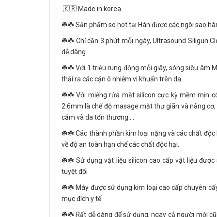
🇰🇷 Made in korea.
☘️☘️ Sản phẩm so hot tại Hàn được các ngôi sao h
☘️☘️ Chỉ cần 3 phút mỗi ngày, Ultrasound Siligun 
dễ dàng.
☘️☘️ Với 1 triệu rung động mỗi giây, sóng siêu âm
thải ra các cặn ô nhiễm vi khuẩn trên da.
☘️☘️ Với miếng rửa mặt silicon cực kỳ mềm mịn c
2.6mm là chế độ masage mặt thư giãn và nâng cơ, 
cảm và da tổn thương....
☘️☘️ Các thành phần kim loại nặng và các chất độc
về độ an toàn hạn chế các chất độc hại.
☘️☘️ Sử dụng vật liệu silicon cao cấp vật liệu đư
tuyệt đối
☘️☘️ Máy được sử dụng kim loại cao cấp chuyên cấy
mục đích y tế.
☘️☘️ Rất dễ dàng để sử dụng, ngay cả người mới c