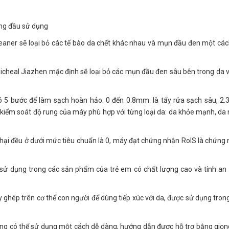
àng đầu sử dụng
Cleaner sẽ loại bỏ các tế bào da chết khác nhau và mụn đầu đen một các
 Micheal Jiazhen mặc định sẽ loại bỏ các mụn đầu đen sâu bên trong da 
ó 5 bước để làm sạch hoàn hảo: 0 đến 0.8mm: là tẩy rửa sạch sâu, 2.
kiểm soát độ rung của máy phù hợp với từng loại da: da khỏe mạnh, da
 hại đều ở dưới mức tiêu chuẩn là 0, máy đạt chứng nhận RoIS là chứng
ợc sử dụng trong các sản phẩm của trẻ em có chất lượng cao và tính an
 ghép trên cơ thể con người để dùng tiếp xúc với da, được sử dụng tron
ũng có thể sử dụng một cách dễ dàng, hướng dẫn được hỗ trợ bằng giọn