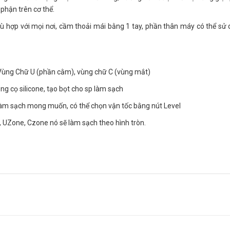
 phận trên cơ thể.
phù hợp với mọi nơi, cầm thoải mái bằng 1 tay, phần thân máy có thể sử
 Vùng Chữ U (phần cằm), vùng chữ C (vùng mắt)
ng cọ silicone, tạo bọt cho sp làm sạch
làm sạch mong muốn, có thể chọn vận tốc bằng nút Level
 UZone, Czone nó sẽ làm sạch theo hình tròn.