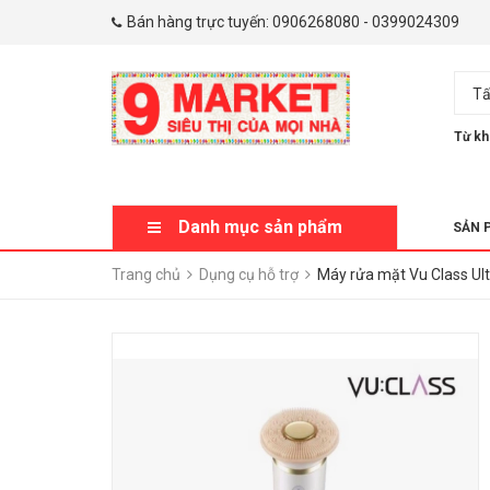
Bán hàng trực tuyến:
0906268080
-
0399024309
Tấ
Từ kh
Danh mục sản phẩm
SẢN 
Trang chủ
Dụng cụ hỗ trợ
Máy rửa mặt Vu Class Ul