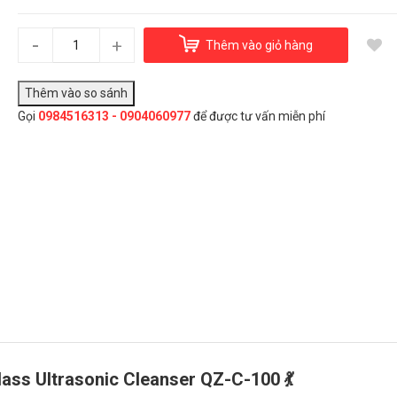
Máy rửa mặt Vu Class Ultrasonic Cleanser QZ-C-100
2.600.000₫
-
+
Thêm vào giỏ hàng
Gọi
0984516313 - 0904060977
để được tư vấn miễn phí
Đây là giải pháp trải nghiệm phát triển bởi EGANY
Chọn Mua
lass Ultrasonic Cleanser QZ-C-100 💃