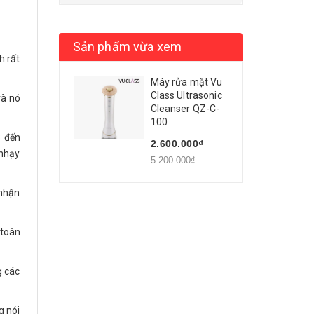
Sản phẩm vừa xem
h rất
Máy rửa mặt Vu
Class Ultrasonic
và nó
Cleanser QZ-C-
100
3 đến
2.600.000₫
 nhạy
5.200.000₫
 nhận
 toàn
g các
g nói