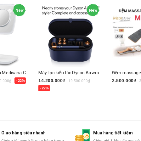
New
New
Gương trang điểm Medisana CM848
Máy tạo kiểu tóc Dyson Airwrap Complete - Màu Blue
14.200.000₫
2.500.000₫
0.000₫
- 22%
19.500.000₫
- 27%
Mua ngay
Mua ngay
Giao hàng siêu nhanh
Mua hàng tiết kiệm
Chúng tôi cam kết giao hàng trong
Giảm giá & khuyến mại với