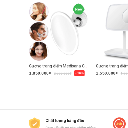
New
Gương trang điểm Medisana CM850
1.850.000₫
1.550.000₫
2.500.000₫
- 26%
1.99
Mua ngay
Mua ngay
Chất lượng hàng đầu
Cam kết tất cả sản phẩm chính