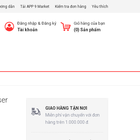
ướng dẫn
Tải APP 9 Market
Kiểm tra đơn hàng
Yêu thích
Đăng nhập
&
Đăng ký
Giỏ hàng của bạn
Tài khoản
(
0
) Sản phẩm
Xem Giỏ
ser
GIAO HÀNG TẬN NƠI
Miễn phí vận chuyển với đơn
hàng trên 1.000.000 đ.