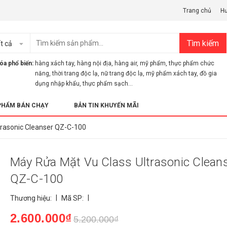
Trang chủ
H
Tìm kiếm
t cả
óa phổ biến:
hàng xách tay
,
hàng nội địa
,
hàng air
,
mỹ phẩm
,
thực phẩm chức
năng
,
thời trang độc lạ
,
nữ trang độc lạ
,
mỹ phẩm xách tay
,
đồ gia
dụng nhập khẩu
,
thực phẩm sạch...
PHẨM BÁN CHẠY
BẢN TIN KHUYẾN MÃI
trasonic Cleanser QZ-C-100
Máy Rửa Mặt Vu Class Ultrasonic Clean
QZ-C-100
|
|
Thương hiệu:
Mã SP:
2.600.000₫
5.200.000₫