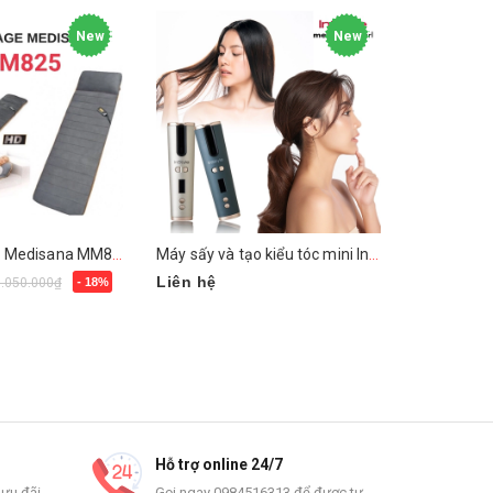
New
New
Đệm massage Medisana MM825
Máy sấy và tạo kiểu tóc mini Instyle Metaphor MTP-C20
Liên hệ
1.250.000
3.050.000₫
- 18%
Chọn sản phẩm
Mua ngay
Hỗ trợ online 24/7
 ưu đãi
Gọi ngay 0984516313 để được tư