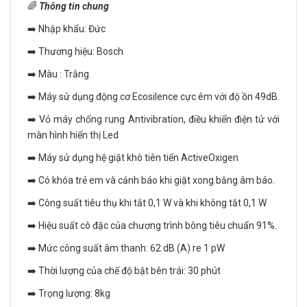
🌈
Thông tin chung
➡️ Nhập khẩu: Đức
➡️ Thương hiệu: Bosch
➡️ Màu : Trắng
➡️ Máy sử dụng động cơ Ecosilence cực êm với độ ồn 49dB.
➡️ Vỏ máy chống rung Antivibration, điều khiển điện tử với
màn hình hiển thị Led
➡️ Máy sử dụng hệ giặt khô tiên tiến ActiveOxigen
➡️ Có khóa trẻ em và cảnh báo khi giặt xong bằng âm báo.
➡️ Công suất tiêu thụ khi tắt 0,1 W và khi không tắt 0,1 W
➡️ Hiệu suất cô đặc của chương trình bông tiêu chuẩn 91%.
➡️ Mức công suất âm thanh: 62 dB (A) re 1 pW
➡️ Thời lượng của chế độ bật bên trái: 30 phút
➡️ Trọng lượng: 8kg