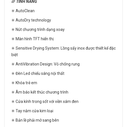
🌈
TÍNH NĂNG
✳️ AutoClean
✳️ AutoDry technology
✳️ Nút chương trình dạng xoay
✳️ Màn hình TFT hiển thị
✳️ Sensitive Drying System: Lồng sấy inox được thiết kế đặc
biệt
✳️ AntiVibration Design: Vỏ chống rung
✳️ Đèn Led chiếu sáng nội thất
✳️ Khóa trẻ em
✳️ Âm báo kết thúc chương trình
✳️ Cửa kính trong sốt với viền xám đen
✳️ Tay nắm cửa kim loại
✳️ Bản lề phải mở sang bên