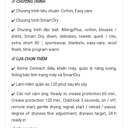
🌈
CHƯƠNG TRÌNH
✔️ Chương trình tiêu chuẩn: Cotton, Easy care
✔️ Chương trình Smart Dry
✔️ Chương trình đặc biệt: AllergyPlus, cotton, blouses /
shirts, Smart Dry, down, delicates, towels, quick / mix,
extra short 40 ‘, sportswear, blankets, easy-care, wool
finish, time program warm
🌈
LỰA CHỌN THÊM
✔️ Home Connect: Điều khiển máy, quản lý năng lượng,
thông báo tình trạng máy và SmartDry
✔️ Làm mềm quần áo 120 phút sau khi sấy
✔️ Các nút cảm ứng: Ready in, crease protection 60 min.,
Crease protection 120 min., Child lock 3 seconds, on / off,
remote start, gentle drying, signal, start / reload / pause,
degree of dryness fine adjustment, dryness target, 24 h
ready in