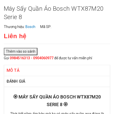
Máy Sấy Quần Áo Bosch WTX87M20
Serie 8
Thương hiệu:
Bosch
Mã SP:
Liên hệ
Gọi
0984516313 - 0904060977
để được tư vấn miễn phí
MÔ TẢ
ĐÁNH GIÁ
🏵️ MÁY SẤY QUẦN ÁO BOSCH WTX87M20
SERIE 8 🏵️
Thời tiết nồm ẩm bày mà ko có máy sấy quần aoa đúng là