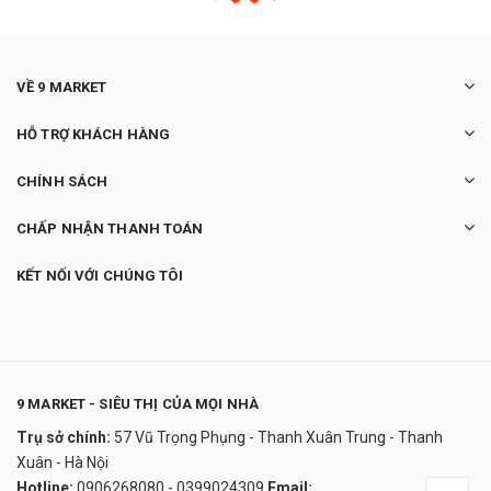
VỀ 9 MARKET
HỖ TRỢ KHÁCH HÀNG
CHÍNH SÁCH
CHẤP NHẬN THANH TOÁN
KẾT NỐI VỚI CHÚNG TÔI
9 MARKET - SIÊU THỊ CỦA MỌI NHÀ
Trụ sở chính:
57 Vũ Trọng Phụng - Thanh Xuân Trung - Thanh
Máy sấy quần áo Bosch WTX87M20 serie
Xuân - Hà Nội
8
Hotline:
0906268080 - 0399024309
Email: