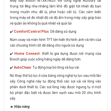
Máy sấy Bosch WTX87M20 với công nghệ Autodry tải
trọng tới 8kg nhẹ nhàng làm khô đồ giặt tới nhiệt độ bạn
mong muốn như để ủi, phơi hoặc cất tủ. Các cảm biến
trong máy sẽ đo nhiệt độ và độ ẩm trong máy sấy giúp bảo
vệ quần áo không bị quá nhiệt và quá tải
✔️
ComfortControl Plus
: Dễ dàng sử dụng
Núm xoay và màn hình TFT lớn hiển thị hình ảnh và tên của
các chương trình rất dễ dàng cho người sử dụng
✔️
Home Connect:
thiết bị gia dụng được nối mạng của
Bosch giúp cuộc sống hàng ngày dễ dàng hơn.
✔️
AutoClean
: Tự động loại bỏ lông và bụi vải
Nó thay thế bộ lọc ở cửa bằng công nghệ tự lọc sau mỗi lần
sấy. Công nghệ này tự động thổi các sợi vải và lông vào
phần dưới thiết bị. Các sợi lông này được ngưng tụ ở một
bộ phận đặc biệt và được làm sạch sau mỗi 20 chu trình
sấy.
🔥
Hiệu năng