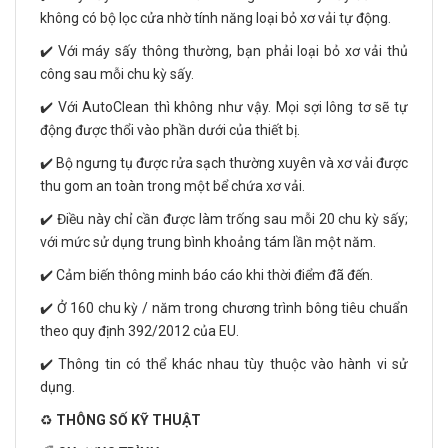
không có bộ lọc cửa nhờ tính năng loại bỏ xơ vải tự động.
✔️ Với máy sấy thông thường, bạn phải loại bỏ xơ vải thủ
công sau mỗi chu kỳ sấy.
✔️ Với AutoClean thì không như vậy. Mọi sợi lông tơ sẽ tự
động được thổi vào phần dưới của thiết bị.
✔️ Bộ ngưng tụ được rửa sạch thường xuyên và xơ vải được
thu gom an toàn trong một bể chứa xơ vải.
✔️ Điều này chỉ cần được làm trống sau mỗi 20 chu kỳ sấy;
với mức sử dụng trung bình khoảng tám lần một năm.
✔️ Cảm biến thông minh báo cáo khi thời điểm đã đến.
✔️ Ở 160 chu kỳ / năm trong chương trình bông tiêu chuẩn
theo quy định 392/2012 của EU.
✔️ Thông tin có thể khác nhau tùy thuộc vào hành vi sử
dụng.
♻️
THÔNG SỐ KỸ THUẬT