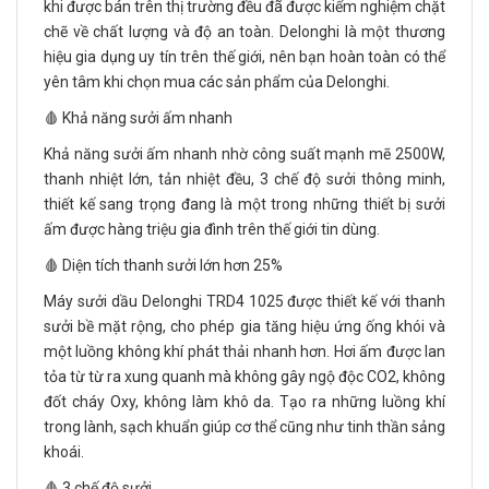
khi được bán trên thị trường đều đã được kiểm nghiệm chặt
chẽ về chất lượng và độ an toàn. Delonghi là một thương
hiệu gia dụng uy tín trên thế giới, nên bạn hoàn toàn có thể
yên tâm khi chọn mua các sản phẩm của Delonghi.
🩸 Khả năng sưởi ấm nhanh
Khả năng sưởi ấm nhanh nhờ công suất mạnh mẽ 2500W,
thanh nhiệt lớn, tản nhiệt đều, 3 chế độ sưởi thông minh,
thiết kế sang trọng đang là một trong những thiết bị sưởi
ấm được hàng triệu gia đình trên thế giới tin dùng.
🩸 Diện tích thanh sưởi lớn hơn 25%
Máy sưởi dầu Delonghi TRD4 1025 được thiết kế với thanh
sưởi bề mặt rộng, cho phép gia tăng hiệu ứng ống khói và
một luồng không khí phát thải nhanh hơn. Hơi ấm được lan
tỏa từ từ ra xung quanh mà không gây ngộ độc CO2, không
đốt cháy Oxy, không làm khô da. Tạo ra những luồng khí
trong lành, sạch khuẩn giúp cơ thể cũng như tinh thần sảng
khoái.
🩸 3 chế độ sưởi