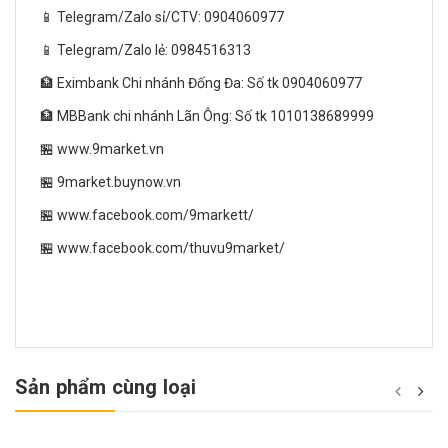
📱 Telegram/Zalo sỉ/CTV: 0904060977
📱 Telegram/Zalo lẻ: 0984516313
🏦 Eximbank Chi nhánh Đống Đa: Số tk 0904060977
🏦 MBBank chi nhánh Lãn Ông: Số tk 1010138689999
🏪 www.9market.vn
🏪 9market.buynow.vn
🏪 www.facebook.com/9markett/
🏪 www.facebook.com/thuvu9market/
Sản phẩm cùng loại