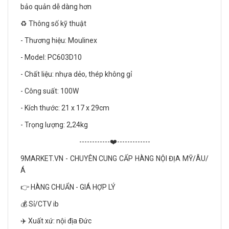
bảo quản dễ dàng hơn
♻️ Thông số kỹ thuật
- Thương hiệu: Moulinex
- Model: PC603D10
- Chất liệu: nhựa dẻo, thép không gỉ
- Công suất: 100W
- Kích thước: 21 x 17 x 29cm
- Trọng lượng: 2,24kg
------------❤️-------------
9MARKET.VN - CHUYÊN CUNG CẤP HÀNG NỘI ĐỊA MỸ/ÂU/
Á
👉 HÀNG CHUẨN - GIÁ HỢP LÝ
💰 Sỉ/CTV ib
✈️ Xuất xứ: nội địa Đức