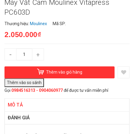
Máy Vắt Cam Moulinex Vitapress
PC603D
Thương hiệu:
Moulinex
Mã SP:
2.050.000₫
-
+
Thêm vào giỏ hàng
Gọi
0984516313 - 0904060977
để được tư vấn miễn phí
MÔ TẢ
ĐÁNH GIÁ