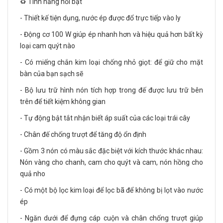
♻️ Tính năng nổi bật
- Thiết kế tiện dụng, nước ép được đổ trực tiếp vào ly
- Động cơ 100 W giúp ép nhanh hơn và hiệu quả hơn bất kỳ
loại cam quýt nào
- Có miếng chắn kim loại chống nhỏ giọt: để giữ cho mặt
bàn của bạn sạch sẽ
- Bộ lưu trữ hình nón tích hợp trong đế được lưu trữ bên
trên để tiết kiệm không gian
- Tự động bật tắt nhận biết áp suất của các loại trái cây
- Chân đế chống trượt để tăng độ ổn định
- Gồm 3 nón có màu sắc đặc biệt với kích thước khác nhau:
Nón vàng cho chanh, cam cho quýt và cam, nón hồng cho
quả nho
- Có một bộ lọc kim loại để lọc bã để không bị lọt vào nước
ép
- Ngăn dưới để đựng cáp cuộn và chân chống trượt giúp