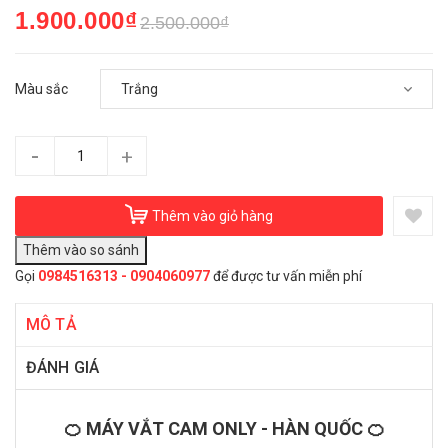
1.900.000₫
2.500.000₫
Màu sắc
-
+
Thêm vào giỏ hàng
Gọi
0984516313 - 0904060977
để được tư vấn miễn phí
MÔ TẢ
ĐÁNH GIÁ
🍊 MÁY VẮT CAM ONLY - HÀN QUỐC 🍊