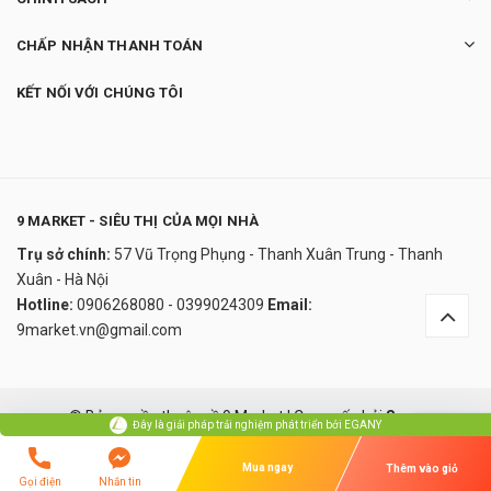
CHẤP NHẬN THANH TOÁN
KẾT NỐI VỚI CHÚNG TÔI
9 MARKET - SIÊU THỊ CỦA MỌI NHÀ
Trụ sở chính:
57 Vũ Trọng Phụng - Thanh Xuân Trung - Thanh
Máy vắt cam Only - Hàn Quốc
Xuân - Hà Nội
1.900.000₫
Hotline:
0906268080 - 0399024309
Email:
undefined
9market.vn@gmail.com
Đây là giải pháp trải nghiệm phát triển bởi EGANY
© Bản quyền thuộc về 9 Market
|
Cung cấp bởi
Sapo
Đây là giải pháp trải nghiệm phát triển bởi EGANY
Xem Giỏ Hàng Và Thanh Toán
So sánh
Mua ngay
Thêm vào giỏ
Gọi điện
Nhắn tin
Lỗi giao diện: file 'snippets/ozui_script.bwt' không được tìm thấy