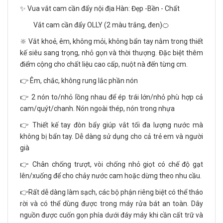
✨ Vua vắt cam cần đẩy nội địa Hàn: Đẹp -Bền - Chất
Vắt cam cần đẩy OLLY (2 màu trắng, đen)🍊
🔆 Vắt khoẻ, êm, không mỏi, không bẩn tay nằm trong thiết
kế siêu sang trọng, nhỏ gọn và thời thượng. Đặc biệt thêm
điểm cộng cho chất liệu cao cấp, nuột nà đến từng cm.
👉 Êm, chắc, không rung lắc phần nón
👉 2 nón to/nhỏ lồng nhau để ép trái lớn/nhỏ phù hợp cả
cam/quýt/chanh. Nón ngoài thép, nón trong nhựa
👉 Thiết kế tay đòn bẩy giúp vắt tối đa lượng nước mà
không bị bẩn tay. Dễ dàng sử dụng cho cả trẻ em và người
già
👉 Chân chống trượt, vòi chống nhỏ giọt có chế độ gạt
lên/xuống để cho chảy nước cam hoặc dừng theo nhu cầu.
👉Rất dễ dàng làm sạch, các bộ phận riêng biệt có thể tháo
rời và có thể dùng được trong máy rửa bát an toàn. Dây
nguồn được cuốn gọn phía dưới đáy máy khi cần cất trữ và