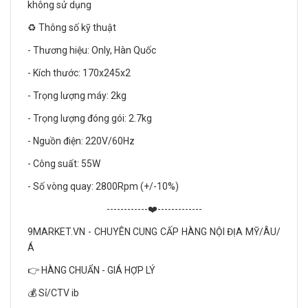
không sử dụng
♻️ Thông số kỹ thuật
- Thương hiệu: Only, Hàn Quốc
- Kích thước: 170x245x2
- Trọng lượng máy: 2kg
- Trọng lượng đóng gói: 2.7kg
- Nguồn điện: 220V/60Hz
- Công suất: 55W
- Số vòng quay: 2800Rpm (+/-10%)
------------❤️-------------
9MARKET.VN - CHUYÊN CUNG CẤP HÀNG NỘI ĐỊA MỸ/ÂU/
Á
👉 HÀNG CHUẨN - GIÁ HỢP LÝ
💰 Sỉ/CTV ib