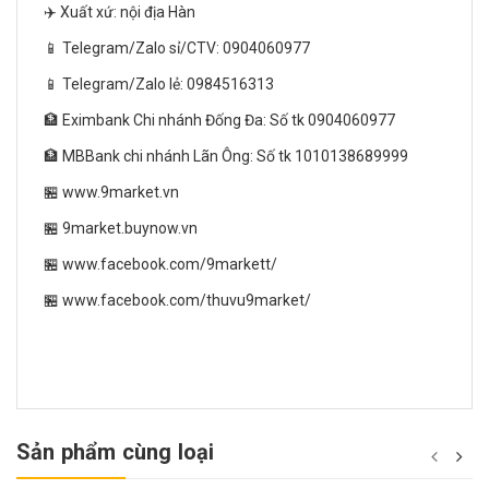
✈️ Xuất xứ: nội địa Hàn
📱 Telegram/Zalo sỉ/CTV: 0904060977
📱 Telegram/Zalo lẻ: 0984516313
🏦 Eximbank Chi nhánh Đống Đa: Số tk 0904060977
🏦 MBBank chi nhánh Lãn Ông: Số tk 1010138689999
🏪 www.9market.vn
🏪 9market.buynow.vn
🏪 www.facebook.com/9markett/
🏪 www.facebook.com/thuvu9market/
Sản phẩm cùng loại