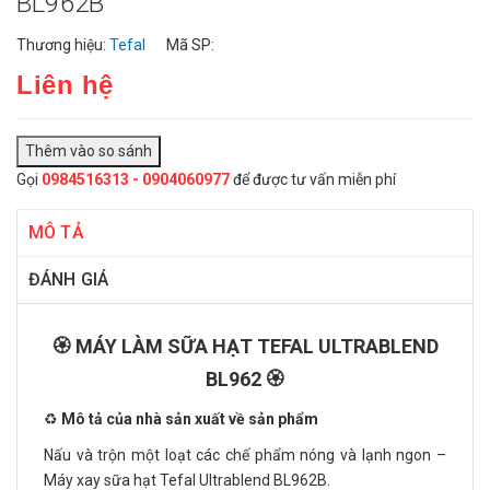
BL962B
Thương hiệu:
Tefal
Mã SP:
Liên hệ
Gọi
0984516313 - 0904060977
để được tư vấn miễn phí
MÔ TẢ
ĐÁNH GIÁ
🏵️ MÁY LÀM SỮA HẠT TEFAL ULTRABLEND
BL962 🏵️
♻️
Mô tả của nhà sản xuất về sản phẩm
Nấu và trộn một loạt các chế phẩm nóng và lạnh ngon –
Máy xay sữa hạt Tefal Ultrablend BL962B.