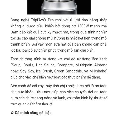
Công nghệ Tripl’Ax® Pro mới với 6 lưỡi dao bằng thép
không gỉ được điều khiển bởi động cơ 1300W mạnh mẽ.
Đảm bảo kết quả cực kỳ mượt mà, trong quá trình nghiền
tốc độ cao giải phóng mùi hương bị mắc kẹt bên trong mỗi
thành phần. Bởi vậy món sữa hạt của bạn không cần phải
lọc bã, loại bỏ sự phiền phức trong mỗi lần chế biến.
Tám chương trình tự động với chế độ tự động làm sạch
(Soup, Coulis, Hot Sauce, Compote, Multigrain Almond
hoặc Soy Soy, Ice Crush, Green Smoothie, và Milkshake)
giúp cho việc chế biến một loạt các thực phẩm dễ dàng.
Bên canh đó cối xay thủy tinh chịu nhiệt, hơn hết là an toàn
cho sức khỏe. Điều này giúp cho việc chuyển đổi an toàn
giữa các chức năng nóng và lạnh, với màn hình kỹ thuật số
trực quan để thêm tiện lợi
♻️
Các tính năng nổi bật