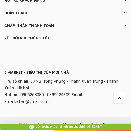
HỖ TRỢ KHÁCH HÀNG
CHÍNH SÁCH
CHẤP NHẬN THANH TOÁN
KẾT NỐI VỚI CHÚNG TÔI
9 MARKET - SIÊU THỊ CỦA MỌI NHÀ
Trụ sở chính:
57 Vũ Trọng Phụng - Thanh Xuân Trung - Thanh
Máy xay sữa hạt Tefal Ultrablend BL962B
Xuân - Hà Nội
0₫
Hotline:
0906268080 - 0399024309
Email:
undefined
9market.vn@gmail.com
Đây là giải pháp trải nghiệm phát triển bởi EGANY
© Bản quyền thuộc về 9 Market
|
Cung cấp bởi
Sapo
Đây là giải pháp trải nghiệm phát triển bởi EGANY