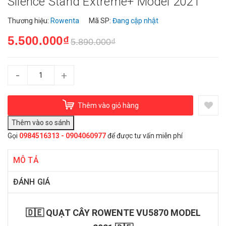
Silence Stand Extreme+ Model 2021
Thương hiệu:
Rowenta
Mã SP:
Đang cập nhật
5.500.000₫
5.890.000₫
-
+
Thêm vào giỏ hàng
Gọi
0984516313 - 0904060977
để được tư vấn miễn phí
MÔ TẢ
ĐÁNH GIÁ
🇩🇪 QUẠT CÂY ROWENTE VU5870 MODEL