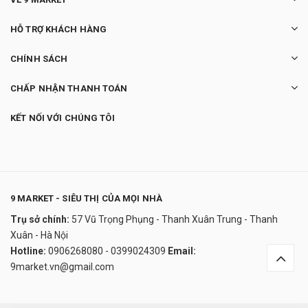
HỖ TRỢ KHÁCH HÀNG
CHÍNH SÁCH
CHẤP NHẬN THANH TOÁN
KẾT NỐI VỚI CHÚNG TÔI
9 MARKET - SIÊU THỊ CỦA MỌI NHÀ
Trụ sở chính:
57 Vũ Trọng Phụng - Thanh Xuân Trung - Thanh
Quạt Không Cánh Kèm Lọc Không Khí
Xuân - Hà Nội
Rowenta Eclipse QU5030F0 2 in 1
Hotline:
0906268080 - 0399024309
Email:
8.800.000₫
9market.vn@gmail.com
undefined