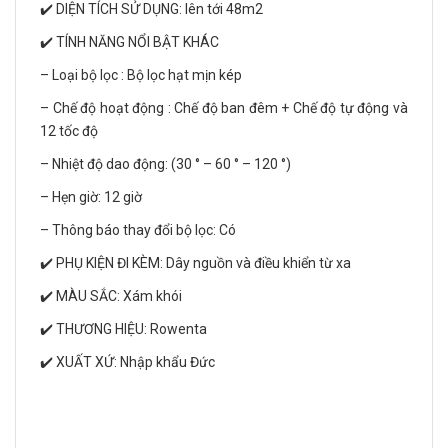
✔️ DIỆN TÍCH SỬ DỤNG: lên tới 48m2
✔️ TÍNH NĂNG NỔI BẬT KHÁC
– Loại bộ lọc : Bộ lọc hạt mịn kép
– Chế độ hoạt động : Chế độ ban đêm + Chế độ tự động và
12 tốc độ
– Nhiệt độ dao động: (30 ° – 60 ° – 120 °)
– Hẹn giờ: 12 giờ
– Thông báo thay đổi bộ lọc: Có
✔️ PHỤ KIỆN ĐI KÈM: Dây nguồn và điều khiển từ xa
✔️ MÀU SẮC: Xám khói
✔️ THƯƠNG HIỆU: Rowenta
✔️ XUẤT XỨ: Nhập khẩu Đức