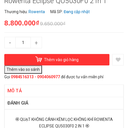
Rowenta Eclipse QU5030F0 2 In 1
Thương hiệu:
Rowenta
Mã SP:
Đang cập nhật
8.800.000₫
9.650.000₫
-
+
Thêm vào giỏ hàng
Gọi
0984516313 - 0904060977
để được tư vấn miễn phí
MÔ TẢ
ĐÁNH GIÁ
🏵️ QUẠT KHÔNG CÁNH KÈM LỌC KHÔNG KHÍ ROWENTA
ECLIPSE QU5030F0 2 IN 1 🏵️