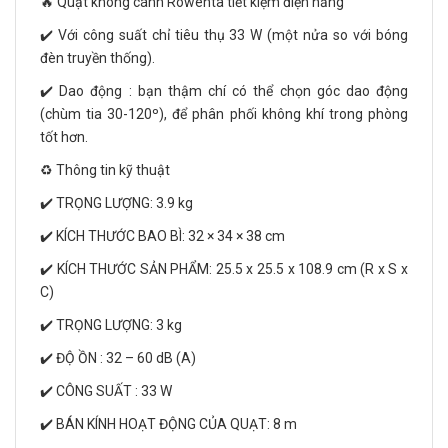
🔥 Quạt không cánh Rowenta tiết kiệm điện năng
✔️ Với công suất chỉ tiêu thụ 33 W (một nửa so với bóng
đèn truyền thống).
✔️ Dao động : bạn thậm chí có thể chọn góc dao động
(chùm tia 30-120º), để phân phối không khí trong phòng
tốt hơn.
♻️ Thông tin kỹ thuật
✔️ TRỌNG LƯỢNG: 3.9 kg
✔️ KÍCH THƯỚC BAO BÌ: 32 × 34 × 38 cm
✔️ KÍCH THƯỚC SẢN PHẨM: 25.5 x 25.5 x 108.9 cm (R x S x
C)
✔️ TRỌNG LƯỢNG: 3 kg
✔️ ĐỘ ỒN : 32 – 60 dB (A)
✔️ CÔNG SUẤT : 33 W
✔️ BÁN KÍNH HOẠT ĐỘNG CỦA QUẠT: 8 m