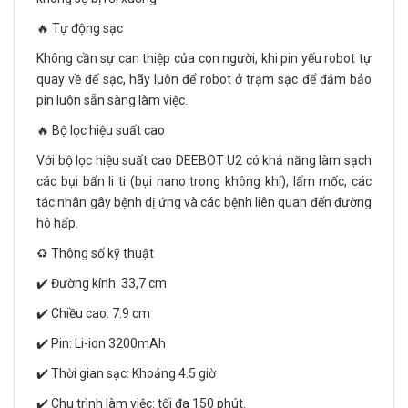
🔥 Tự động sạc
Không cần sự can thiệp của con người, khi pin yếu robot tự
quay về đế sạc, hãy luôn để robot ở trạm sạc để đảm bảo
pin luôn sẵn sàng làm việc.
🔥 Bộ lọc hiệu suất cao
Với bộ lọc hiệu suất cao DEEBOT U2 có khả năng làm sạch
các bụi bẩn li ti (bụi nano trong không khí), lấm mốc, các
tác nhân gây bệnh dị ứng và các bệnh liên quan đến đường
hô hấp.
♻️ Thông số kỹ thuật
✔️ Đường kính: 33,7 cm
✔️ Chiều cao: 7.9 cm
✔️ Pin: Li-ion 3200mAh
✔️ Thời gian sạc: Khoảng 4.5 giờ
✔️ Chu trình làm việc: tối đa 150 phút.