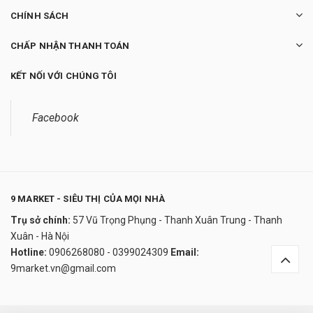
CHÍNH SÁCH
CHẤP NHẬN THANH TOÁN
KẾT NỐI VỚI CHÚNG TÔI
Facebook
9 MARKET - SIÊU THỊ CỦA MỌI NHÀ
Trụ sở chính:
57 Vũ Trọng Phụng - Thanh Xuân Trung - Thanh
Robot hút bụi lau nhà thông minh Ecovacs
Xuân - Hà Nội
DEEBOT U2 PRO
Hotline:
0906268080 - 0399024309
Email:
4.500.000₫
9market.vn@gmail.com
undefined