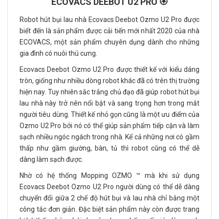
ECOVACS DEEBOT U2 PRO 🏵️
Robot hút bụi lau nhà Ecovacs Deebot Ozmo U2 Pro được
biết đến là sản phẩm được cải tiến mới nhất 2020 của nhà
ECOVACS, một sản phẩm chuyên dụng dành cho những
gia đình có nuôi thú cưng.
Ecovacs Deebot Ozmo U2 Pro được thiết kế với kiểu dáng
tròn, giống như nhiều dòng robot khác đã có trên thị trường
hiện nay. Tuy nhiên sắc trắng chủ đạo đã giúp robot hút bụi
lau nhà này trở nên nổi bật và sang trọng hơn trong mắt
người tiêu dùng. Thiết kế nhỏ gọn cũng là một ưu điểm của
Ozmo U2 Pro bởi nó có thể giúp sản phẩm tiếp cận và làm
sạch nhiều ngóc ngách trong nhà. Kể cả những nơi có gầm
thấp như gầm giường, bàn, tủ thì robot cũng có thể dễ
dàng làm sạch được.
Nhờ có hệ thống Mopping OZMO ™ mà khi sử dụng
Ecovacs Deebot Ozmo U2 Pro người dùng có thể dễ dàng
chuyển đổi giữa 2 chế độ hút bụi và lau nhà chỉ bằng một
công tắc đơn giản. Đặc biệt sản phẩm này còn được trang