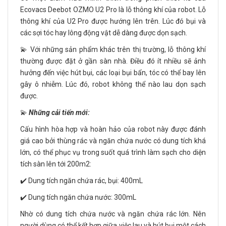
Ecovacs Deebot OZMO U2 Pro là lỗ thông khí của robot. Lỗ
thông khí của U2 Pro được hướng lên trên. Lúc đó bụi và
các sợi tóc hay lông động vật dễ dàng được dọn sạch.
💫 Với những sản phẩm khác trên thị trường, lỗ thông khí
thường được đặt ở gần sàn nhà. Điều đó ít nhiều sẽ ảnh
hưởng đến việc hút bụi, các loại bụi bẩn, tóc có thể bay lên
gây ô nhiễm. Lúc đó, robot không thể nào lau dọn sạch
được.
💫
Những cải tiến mới:
Cấu hình hòa hợp và hoàn hảo của robot này được đánh
giá cao bởi thùng rác và ngăn chứa nước có dung tích khá
lớn, có thể phục vụ trong suốt quá trình làm sạch cho diện
tích sàn lên tới 200m2:
✔️ Dung tích ngăn chứa rác, bụi: 400mL
✔️ Dung tích ngăn chứa nước: 300mL
Nhờ có dung tích chứa nước và ngăn chứa rác lớn. Nên
người dùng có thể kết hợp giữa việc lau và hút bụi một cách