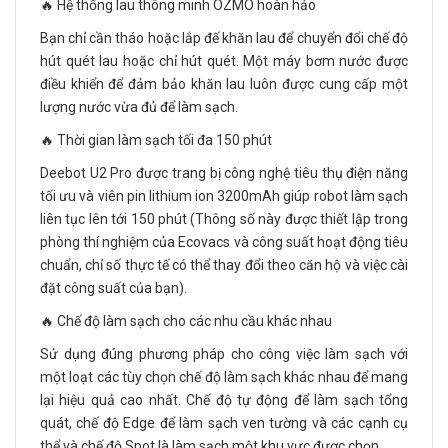
🔥 Hệ thống lau thông minh OZMO hoàn hảo
Bạn chỉ cần tháo hoặc lắp đế khăn lau để chuyển đổi chế độ
hút quét lau hoặc chỉ hút quét. Một máy bơm nước được
điều khiển để đảm bảo khăn lau luôn được cung cấp một
lượng nước vừa đủ để làm sạch.
🔥 Thời gian làm sạch tối đa 150 phút
Deebot U2 Pro được trang bị công nghệ tiêu thụ điện năng
tối ưu và viên pin lithium ion 3200mAh giúp robot làm sạch
liên tục lên tới 150 phút (Thông số này được thiết lập trong
phòng thí nghiệm của Ecovacs và công suất hoạt động tiêu
chuẩn, chỉ số thực tế có thể thay đổi theo căn hộ và việc cài
đặt công suất của bạn).
🔥 Chế độ làm sạch cho các nhu cầu khác nhau
Sử dụng đúng phương pháp cho công việc làm sạch với
một loạt các tùy chọn chế độ làm sạch khác nhau để mang
lại hiệu quả cao nhất. Chế độ tự động để làm sạch tổng
quát, chế độ Edge để làm sạch ven tường và các cạnh cụ
thể và chế độ Spot là làm sạch một khu vực được chọn.