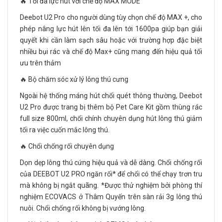
🔥 Tối đa lực hút với chế độ MAX MODE
Deebot U2 Pro cho người dùng tùy chọn chế độ MAX +, cho
phép nâng lực hút lên tối đa lên tới 1600pa giúp bạn giải
quyết khi cần làm sạch sâu hoặc với trường hợp đặc biệt
nhiều bụi rác và chế độ Max+ cũng mang đến hiệu quả tối
ưu trên thảm
🔥 Bộ chăm sóc xử lý lông thú cưng
Ngoài hệ thống máng hút chổi quét thông thường, Deebot
U2 Pro được trang bị thêm bộ Pet Care Kit gồm thùng rác
full size 800ml, chổi chính chuyên dụng hút lông thú giảm
tối ra việc cuốn mắc lông thú.
🔥 Chổi chống rối chuyên dụng
Dọn dẹp lông thú cứng hiệu quả và dễ dàng. Chổi chống rối
của DEEBOT U2 PRO ngăn rối* để chổi có thể chạy trơn tru
mà không bị ngắt quãng. *Được thử nghiệm bởi phòng thí
nghiệm ECOVACS ở Thâm Quyến trên sàn rải 3g lông thú
nuôi. Chổi chống rối không bị vướng lông.