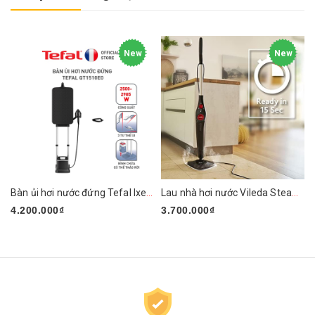
New
New
Bàn ủi hơi nước đứng Tefal Ixeo Plus QT1510E0 2980W
Lau nhà hơi nước Vileda Steam PLUS XXL
4.200.000₫
3.700.000₫