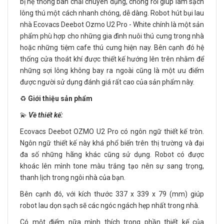
bị hệ thống bàn chải chuyên dụng, chống rối giúp làm sạch
lông thú một cách nhanh chóng, dễ dàng. Robot hút bụi lau
nhà Ecovacs Deebot Ozmo U2 Pro - White chính là một sản
phẩm phù hợp cho những gia đình nuôi thú cưng trong nhà
hoặc những tiệm cafe thú cưng hiện nay. Bên cạnh đó hệ
thống cửa thoát khí được thiết kế hướng lên trên nhằm để
những sợi lông không bay ra ngoài cũng là một ưu điểm
được người sử dụng đánh giá rất cao của sản phẩm này.
♻️
Giới thiệu sản phẩm
💫
Về thiết kế:
Ecovacs Deebot OZMO U2 Pro có ngôn ngữ thiết kế tròn.
Ngôn ngữ thiết kế này khá phổ biến trên thị trường và đại
đa số những hãng khác cũng sử dụng. Robot có được
khoác lên mình tone màu trắng tạo nên sự sang trọng,
thanh lịch trong ngôi nhà của bạn.
Bên cạnh đó, với kích thước 337 x 339 x 79 (mm) giúp
robot lau dọn sạch sẽ các ngóc ngách hẹp nhất trong nhà.
Có một điểm nữa mình thích trong phần thiết kế của