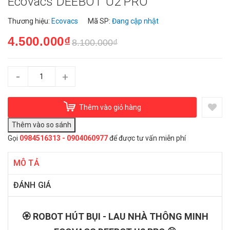
Ecovacs DEEBOT U2 PRO
Thương hiệu:
Ecovacs
Mã SP:
Đang cập nhật
4.500.000₫
8.100.000₫
-
+
Thêm vào giỏ hàng
Gọi
0984516313 - 0904060977
để được tư vấn miễn phí
MÔ TẢ
ĐÁNH GIÁ
🏵️ ROBOT HÚT BỤI - LAU NHÀ THÔNG MINH