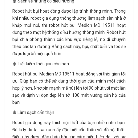
🩸 Sạch sẽ nhưng có điều hướng
Robot hút bụi hoạt động được lập trình thông minh. Trong
khi nhiều robot gia dụng thông thường làm sạch sàn nhà ở
khắp mọi nơi, thì robot hút bụi Medion MD 19511 hoạt
động theo một hệ thống điều hướng thông minh. Robot hút
bụi chia phòng thành các khu vực riêng lẻ, nó di chuyển
theo các làn đường. Bằng cách này, bụi, chất bẩn và tóc sẽ
được loại bỏ hiệu quả hơn.
🩸 Tiết kiệm thời gian cho bạn
Robot hút bụi Medion MD 19511 hoạt động với thời gian tối
ưu. Giúp bạn có thể sử dụng thời gian của mình một cách
hợp lý hơn. Nhờ pin mạnh mẽ hút lên tới 90 phút với một lần
sạc và định vị dọn dẹp lên tới 100 mét vuông căn hộ của
bạn.
🩸 Làm sạch cẩn thận
Robot gia dụng này thích nội thất của bạn nhiều như bạn.
Đó là lý do tại sao anh ấy đặc biệt cẩn thận với đồ nội thất.
Điều này được đảm bảo bởi các cảm biến hiện đại, với sự