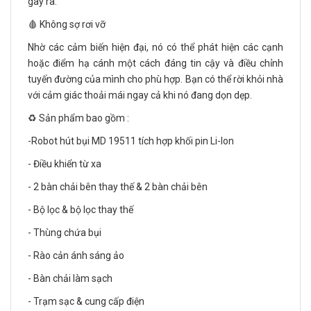
gây ra.
🩸 Không sợ rơi vỡ
Nhờ các cảm biến hiện đại, nó có thể phát hiện các cạnh
hoặc điểm hạ cánh một cách đáng tin cậy và điều chỉnh
tuyến đường của mình cho phù hợp. Bạn có thể rời khỏi nhà
với cảm giác thoải mái ngay cả khi nó đang dọn dẹp.
♻️ Sản phẩm bao gồm :
-Robot hút bụi MD 19511 tích hợp khối pin Li-Ion
- Điều khiển từ xa
- 2 bàn chải bên thay thế & 2 bàn chải bên
- Bộ lọc & bộ lọc thay thế
- Thùng chứa bụi
- Rào cản ánh sáng ảo
- Bàn chải làm sạch
- Trạm sạc & cung cấp điện