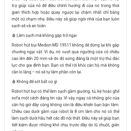
trợ giúp của nó để điều chỉnh hướng đi của nó trong thời
gian thích hợp hoặc quay ngược lại chậm nhất chỉ bằng
một cú chạm nhẹ. Điều này sẽ giúp ngôi nhà của bạn luôn
sạch sẽ và an toàn.
🩸 Làm sạch mà không gặp trở ngại
Robot hút bụi Medion MD 19511 không dễ dừng lại khi gặp
chướng ngại vật. Ví dụ, nó vượt qua ngưỡng cửa có chiều
cao lên đến 20 mm và do đó xứng đáng là một trợ thủ đắc
lực cho gia đình bạn. Bạn có thể rời khỏi căn hộ mà không
cần lo lắng – nó sẽ tự làm phần còn lại.
🩸 Không để sót bất cứ gì
Robot hút bụi có thể làm sạch gầm giường, tủ, kệ hoặc ghế
sofa một cách đáng tin cậy. Vì vậy, ngay cả những góc của
căn hộ giờ đây cũng không còn là điều khiến bạn bận tâm.
Chiều cao dưới gầm của robot là 8 cm làm cho nó có thể
làm sạch dưới hầu hết các đồ nội thất. Điều này sẽ giúp bạn
tiết kiệm được những khó chịu trước đây do lũ chuột, gián