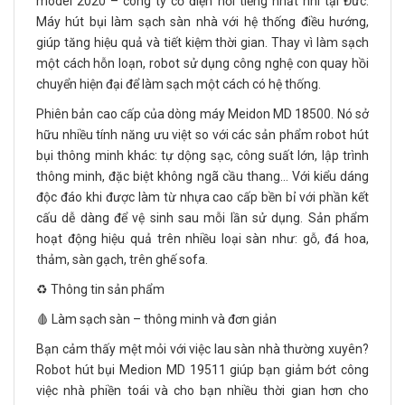
model 2020 – công ty cơ điện nổi tiếng nhất nhì tại Đức.
Máy hút bụi làm sạch sàn nhà với hệ thống điều hướng,
giúp tăng hiệu quả và tiết kiệm thời gian. Thay vì làm sạch
một cách hỗn loạn, robot sử dụng công nghệ con quay hồi
chuyển hiện đại để làm sạch một cách có hệ thống.
Phiên bản cao cấp của dòng máy Meidon MD 18500. Nó sở
hữu nhiều tính năng ưu việt so với các sản phẩm robot hút
bụi thông minh khác: tự dộng sạc, công suất lớn, lập trình
thông minh, đặc biệt không ngã cầu thang… Với kiểu dáng
độc đáo khi được làm từ nhựa cao cấp bền bỉ với phần kết
cấu dễ dàng để vệ sinh sau mỗi lần sử dụng. Sản phẩm
hoạt động hiệu quả trên nhiều loại sàn như: gỗ, đá hoa,
thảm, sàn gạch, trên ghế sofa.
♻️ Thông tin sản phẩm
🩸 Làm sạch sàn – thông minh và đơn giản
Bạn cảm thấy mệt mỏi với việc lau sàn nhà thường xuyên?
Robot hút bụi Medion MD 19511 giúp bạn giảm bớt công
việc nhà phiền toái và cho bạn nhiều thời gian hơn cho