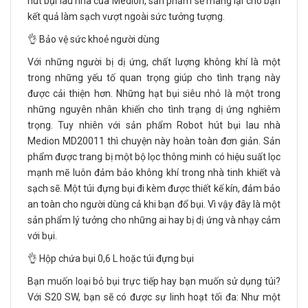
hút bụi lau nhà của Medion, sản phẩm sẽ mang lại cho bạn
kết quả làm sạch vượt ngoài sức tưởng tượng.
👌 Bảo vệ sức khoẻ người dùng
Với những người bị dị ứng, chất lượng không khí là một
trong những yếu tố quan trọng giúp cho tình trạng này
được cải thiện hơn. Những hạt bụi siêu nhỏ là một trong
những nguyên nhân khiến cho tình trạng dị ứng nghiêm
trọng. Tuy nhiên với sản phẩm Robot hút bụi lau nhà
Medion MD20011 thì chuyện này hoàn toàn đơn giản. Sản
phẩm được trang bị một bộ lọc thông minh có hiệu suất lọc
mạnh mẽ luôn đảm bảo không khí trong nhà tinh khiết và
sạch sẽ. Một túi đựng bụi đi kèm được thiết kế kín, đảm bảo
an toàn cho người dùng cả khi bạn đổ bụi. Vì vậy đây là một
sản phẩm lý tưởng cho những ai hay bị dị ứng và nhạy cảm
với bụi.
👌 Hộp chứa bụi 0,6 L hoặc túi đựng bụi
Bạn muốn loại bỏ bụi trực tiếp hay bạn muốn sử dụng túi?
Với S20 SW, bạn sẽ có được sự linh hoạt tối đa: Như một