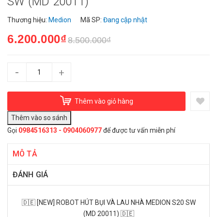
SW (MD 20011)
Thương hiệu:
Medion
Mã SP:
Đang cập nhật
6.200.000₫
8.500.000₫
-
+
Thêm vào giỏ hàng
Gọi
0984516313 - 0904060977
để được tư vấn miễn phí
MÔ TẢ
ĐÁNH GIÁ
🇩🇪 [NEW] ROBOT HÚT BỤI VÀ LAU NHÀ MEDION S20 SW
(MD 20011) 🇩🇪