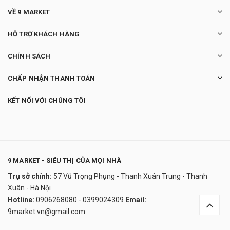
VỀ 9 MARKET
HỖ TRỢ KHÁCH HÀNG
CHÍNH SÁCH
CHẤP NHẬN THANH TOÁN
KẾT NỐI VỚI CHÚNG TÔI
9 MARKET - SIÊU THỊ CỦA MỌI NHÀ
Trụ sở chính:
57 Vũ Trọng Phụng - Thanh Xuân Trung - Thanh
Robot hút bụi và lau nhà medion S20 SW
Xuân - Hà Nội
(MD 20011)
Hotline:
0906268080 - 0399024309
Email:
6.200.000₫
9market.vn@gmail.com
undefined