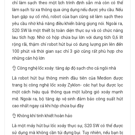
chỉ làm sạch theo một lịch trình định sẵn mà còn có thể
làm sạch từ xa thông qua ứng dụng nếu được yêu cầu. Nếu
bạn gặp sự cố nhỏ, robot của bạn cũng sẽ làm sạch theo
yêu cầu nhờ khả năng điều khiển bằng giọng nói. Ngoài ra,
S20 SW là một thiết bị toàn diện thực sự và có chức năng
lau tích hợp. Nhờ có hộp chứa bụi lớn với dung tích 0,6 lít
rộng rãi, thậm chí robot hút bụi có dung lượng pin lên đến
100 phút và thời gian sạc chỉ 3 giờ cũng rất phù hợp cho
những căn hộ lớn
👌 Công nghệ lốc xoáy: tăng áp độ sạch cho cả ngôi nhà
Là robot hút bụi thông minh đầu tiên của Medion được
trang bị công nghệ lốc xoáy Zyklon- các hạt bụi được lọc
một cách hiệu quả thông qua một luồng gió xoáy mạnh
mẽ. Ngoài ra, bộ tăng áp vệ sinh đảm bảo công suất hút
cao nhất ngay cả khi hộp chứa bụi đầy
👌 Không khí tinh khiết hoàn hảo
Là một máy hút bụi lốc xoáy thực sự, S20 SW có thể được
sử dụng mà không cần túi đựng bụi. Tuy nhiên, nếu bạn bị