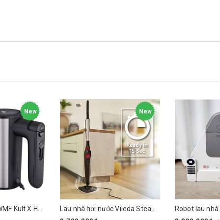
New
New
Máy đánh trứng WMF Kult X Handmixer Edition
Lau nhà hơi nước Vileda Steam PLUS XXL