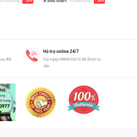
9.500.000₫
5.500.000
13.700.000₫
- 35%
12.900.000₫
- 26%
Mua ngay
Mua ngay
Hỗ trợ online 24/7
 ưu đãi
Gọi ngay 0984516313 để được tư
vấn