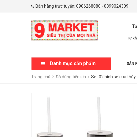
Bán hàng trực tuyến:
0906268080
-
0399024309
Tấ
Từ kh
Danh mục sản phẩm
SẢN 
Trang chủ
Đồ dùng tiện ích
Set 02 bình sơ cua thủy