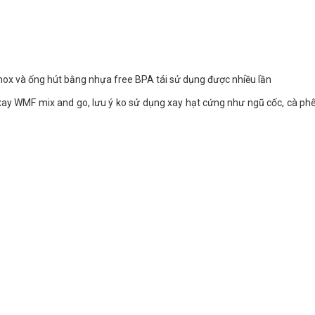
 inox và ống hút bằng nhựa free BPA tái sử dụng được nhiều lần
y xay WMF mix and go, lưu ý ko sử dụng xay hạt cứng như ngũ cốc, cà ph