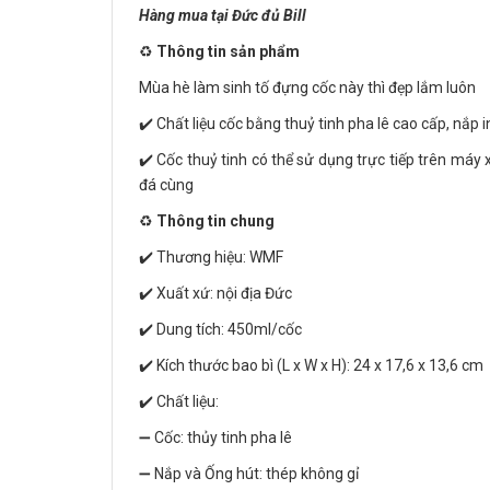
Hàng mua tại Đức đủ Bill
♻️
Thông tin sản phẩm
Mùa hè làm sinh tố đựng cốc này thì đẹp lắm luôn
✔️ Chất liệu cốc bằng thuỷ tinh pha lê cao cấp, nắp
✔️ Cốc thuỷ tinh có thể sử dụng trực tiếp trên má
đá cùng
♻️
Thông tin chung
✔️ Thương hiệu: WMF
✔️ Xuất xứ: nội địa Đức
✔️ Dung tích: 450ml/cốc
✔️ Kích thước bao bì (L x W x H): 24 x 17,6 x 13,6 cm
✔️ Chất liệu:
➖ Cốc: thủy tinh pha lê
➖ Nắp và Ống hút: thép không gỉ