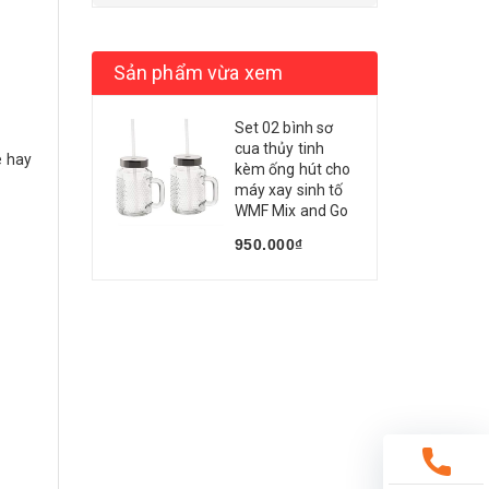
Sản phẩm vừa xem
Set 02 bình sơ
cua thủy tinh
ê hay
kèm ống hút cho
máy xay sinh tố
WMF Mix and Go
950.000₫