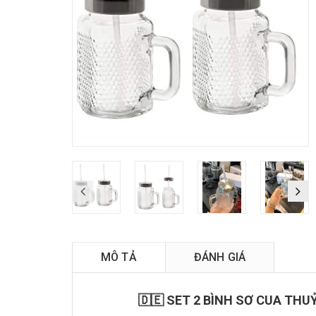
MÔ TẢ
ĐÁNH GIÁ
🇩🇪 SET 2 BÌNH SƠ CUA TH