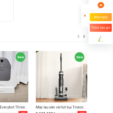
Mua ngay
Thêm vào giỏ
New
New
Robot lau nhà Everybot Three-Spin EVO TS400
Máy lau sàn và hút bụi Tineco Floor One S3