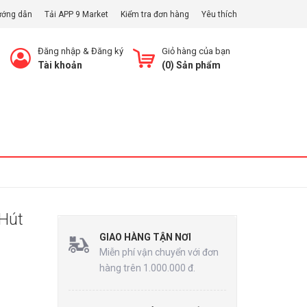
ướng dẫn
Tải APP 9 Market
Kiểm tra đơn hàng
Yêu thích
Đăng nhập
&
Đăng ký
Giỏ hàng của bạn
Tài khoản
(
0
) Sản phẩm
Xem Giỏ
Hút
GIAO HÀNG TẬN NƠI
Miễn phí vận chuyển với đơn
hàng trên 1.000.000 đ.