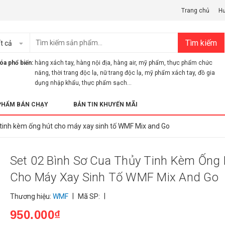
Trang chủ
H
Tìm kiếm
t cả
óa phổ biến:
hàng xách tay
,
hàng nội địa
,
hàng air
,
mỹ phẩm
,
thực phẩm chức
năng
,
thời trang độc lạ
,
nữ trang độc lạ
,
mỹ phẩm xách tay
,
đồ gia
dụng nhập khẩu
,
thực phẩm sạch...
PHẨM BÁN CHẠY
BẢN TIN KHUYẾN MÃI
 tinh kèm ống hút cho máy xay sinh tố WMF Mix and Go
Set 02 Bình Sơ Cua Thủy Tinh Kèm Ống 
Cho Máy Xay Sinh Tố WMF Mix And Go
|
|
Thương hiệu:
WMF
Mã SP:
950.000₫