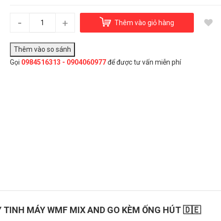
Set 02 bình sơ cua thủy tinh kèm ống hút cho máy xay
sinh tố WMF Mix and Go
-
+
Thêm vào giỏ hàng
950.000₫
Gọi
0984516313 - 0904060977
để được tư vấn miễn phí
Đây là giải pháp trải nghiệm phát triển bởi EGANY
Chọn Mua
UỶ TINH MÁY WMF MIX AND GO KÈM ỐNG HÚT 🇩🇪