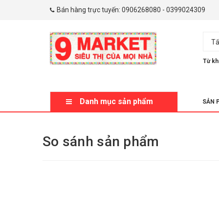
Bán hàng trực tuyến:
0906268080
-
0399024309
Tấ
Từ kh
Danh mục sản phẩm
SẢN 
So sánh sản phẩm