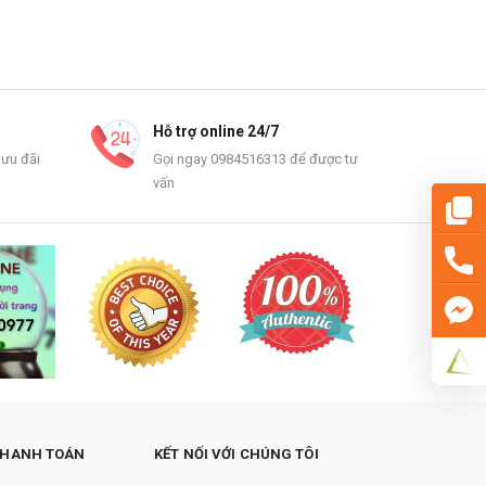
Hỗ trợ online 24/7
 ưu đãi
Gọi ngay 0984516313 để được tư
vấn
THANH TOÁN
KẾT NỐI VỚI CHÚNG TÔI