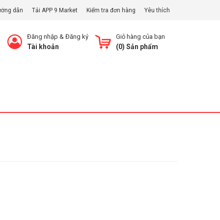
ướng dẫn
Tải APP 9 Market
Kiểm tra đơn hàng
Yêu thích
Đăng nhập
&
Đăng ký
Giỏ hàng của bạn
Tài khoản
(
0
) Sản phẩm