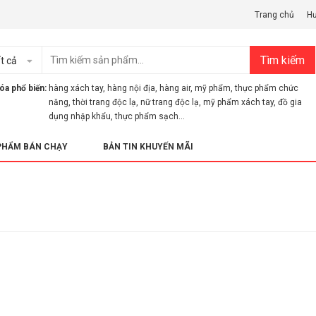
Trang chủ
H
Tìm kiếm
t cả
óa phổ biến:
hàng xách tay
,
hàng nội địa
,
hàng air
,
mỹ phẩm
,
thực phẩm chức
năng
,
thời trang độc lạ
,
nữ trang độc lạ
,
mỹ phẩm xách tay
,
đồ gia
dụng nhập khẩu
,
thực phẩm sạch...
PHẨM BÁN CHẠY
BẢN TIN KHUYẾN MÃI