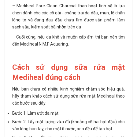
– Mediheal Pore-Clean Charcoal than hoạt tính sẽ là lựa
chọn dành cho các cô gái - chàng trai da dầu, mụn, lỗ chân
lông to và đang đau đầu chưa tìm được sản phẩm làm
sạch sâu, kiểm soát bã nhờn trên da
– Cuối cùng, nếu da khô và muốn cấp ẩm thì bạn nên tìm
đến Mediheal N.M.F Aquaring.
Cách sử dụng sữa rửa mặt
Mediheal đúng cách
Nếu bạn chưa có nhiều kinh nghiệm chăm sóc hiệu quả,
hãy tham khảo cách sử dụng sữa rữa mặt Mediheal theo
các bước sau đây:
Bước 1: Làm ướt da mặt
Bước 2: Lấy một lượng vừa đủ (khoảng cỡ hai hạt đậu) cho
vào lòng bàn tay, cho một ít nước, xoa đều để tạo bọt.