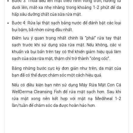
Bước 3: Thoa đều lên mặt theo hình vòng tròn, hướng từ
dưới lên, mát-xa nhẹ nhàng trong khoảng 1-2 phút để da
hấp sâu dưỡng chất của sữa rửa mặt.
Bước 4: Rửa lại thật sạch bằng nước để đánh bật các loại
bụi bặm, bã nhờn cứng đầu nhất.
Điểm lưu ý quan trọng nhất chính là “phải” rửa tay thật
sạch trước khi sử dụng sữa rửa mặt. Nếu không, các vi
khuẩn và bụi bẩn trên tay có thể khiến giảm hiệu quả làm
sạch của sữa rữa mặt, thậm chí trở thành “công cốc”.
Bằng những bước cực kỳ đơn giản như trên, da mặt của
bạn đã có thể được chăm sóc một cách hiệu quả.
Nếu có điều kiện bạn nên sử dụng
Máy Rửa Mặt Con Cá
WellDerma Cleansing Fish
để rửa mặt sạch hơn. Sau khi
rửa mặt xong nên kết hợp với
mặt nạ Mediheal
1-2
lần/tuần để chăm sóc da được hoàn hảo hơn.