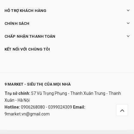
HỖ TRỢ KHÁCH HÀNG
CHÍNH SÁCH
CHẤP NHẬN THANH TOÁN
KẾT NỐI VỚI CHÚNG TÔI
9 MARKET - SIÊU THỊ CỦA MỌI NHÀ
Trụ sở chính:
57 Vũ Trọng Phụng - Thanh Xuân Trung - Thanh
Sữa rửa mặt Mediheal
Xuân - Hà Nội
280.000₫
Hotline:
0906268080 - 0399024309
Email:
undefined
9market.vn@gmail.com