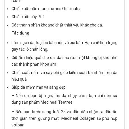
N.M.F
Chiết xuất nấm Laricifomes Officinalis
Chiết xuất cây Phỉ
Các thành phần khoáng chất thiết yếu khác cho da.
Tác dụng
Làm sạch da, loại bỏ bã nhờn và bụi bẩn. Hạn chế tình trạng
gây tắc lỗ chân lông.
Giữ ẩm hiệu quả cho da, da sau rửa mặt không bị khô nhờ
các thành phần khóa ẩm
Chiết xuất nấm và cây phỉ giúp kiểm soát bã nhờn trên da
hiệu quả
Giúp da mềm mịn và sáng đẹp
– Nếu da bạn bị mụn, làn da nhạy cảm, bạn chỉ nên sử
dụng sản phẩm Mediheal Teetree
– Nếu bạn bước sang tuổi 25 và dần dần nhận ra dấu ấn
thời gian trên gương mặt, Mediheal Collagen sẽ phù hợp
với bạn.