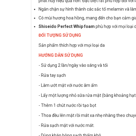
phát huy hiệu quả hơn. Đặc biệt rất phù hợp đối với
Ngăn chặn sự hình thành các sắc tố melamin và là
Có mùi hương hoa hồng, mang đến cho bạn cảm giác t
Shiseido Perfect Whip foam
phù hợp với mọi loại 
ĐỐI TƯỢNG SỬ DỤNG
Sản phẩm thích hợp với mọi loại da
HƯỚNG DẪN SỬ DỤNG
- Sử dụng 2 lần/ngày vào sáng và tối
- Rửa tay sạch
- Làm ướt mặt với nước âm ấm
- Lấy một lượng nhỏ sữa rửa mặt (bằng khoảng hạt 
- Thêm 1 chút nước rồi tạo bọt
- Thoa đều lên mặt rồi mát xa nhẹ nhàng theo chuyển
- Rửa sạch mặt với nước mát.
- Dùng khăn bông sạch thấm khô.