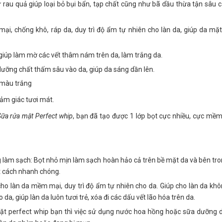
 rau quả giúp loại bỏ bụi bẩn, tạp chất cũng như bã dầu thừa tận sâu c
ại, chống khô, ráp da, duy trì độ ẩm tự nhiên cho làn da, giúp da mặ
giúp làm mờ các vết thâm nám trên da, làm trắng da.
 dưỡng chất thấm sâu vào da, giúp da sáng dần lên.
 màu trắng
ảm giác tươi mát.
Sữa rửa mặt Perfect whip
, bạn đã tạo được 1 lớp bọt cực nhiều, cực mề
g làm sạch: Bọt nhỏ mịn làm sạch hoàn hảo cả trên bề mặt da và bên tro
ột cách nhanh chóng.
o làn da mềm mại, duy trì độ ẩm tự nhiên cho da. Giúp cho làn da khôn
, giúp làn da luôn tươi trẻ, xóa đi các dấu vết lão hóa trên da.
mặt perfect whip bạn thì việc sử dụng nước hoa hồng hoặc sữa dưỡng 