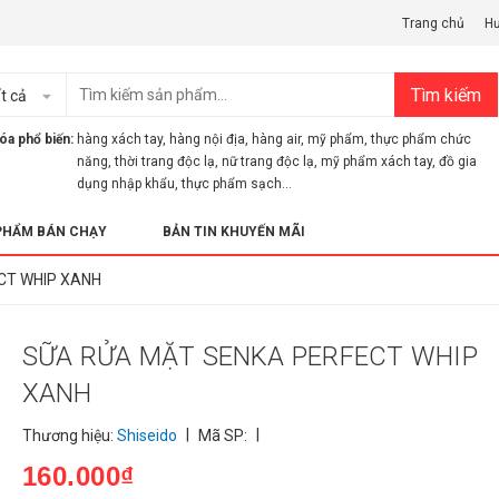
Trang chủ
H
Tìm kiếm
t cả
óa phổ biến:
hàng xách tay
,
hàng nội địa
,
hàng air
,
mỹ phẩm
,
thực phẩm chức
năng
,
thời trang độc lạ
,
nữ trang độc lạ
,
mỹ phẩm xách tay
,
đồ gia
dụng nhập khẩu
,
thực phẩm sạch...
PHẨM BÁN CHẠY
BẢN TIN KHUYẾN MÃI
CT WHIP XANH
SỮA RỬA MẶT SENKA PERFECT WHIP
XANH
|
|
Thương hiệu:
Shiseido
Mã SP:
160.000₫