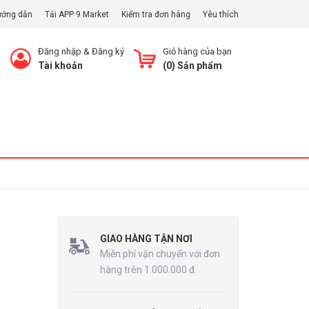
ướng dẫn
Tải APP 9 Market
Kiểm tra đơn hàng
Yêu thích
Đăng nhập
&
Đăng ký
Giỏ hàng của bạn
Tài khoản
(
0
) Sản phẩm
Xem Giỏ
GIAO HÀNG TẬN NƠI
Miễn phí vận chuyển với đơn
hàng trên 1.000.000 đ.