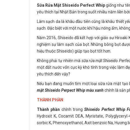
Sữa Rửa Mặt Shiseido Perfect Whip
giống như tên
yêu thích tại Nhật Bản trong suốt nhiều năm liền bởi
Làm sạch da là khâu đầu tiên cũng là khâu thiết yế
sạch. Đặc biệt với một nước khí hậu nóng ẩm, không 
Năm 2016, Shiseido đã kết hợp với giáo sư Hiroak
nghiệm sự làm sạch của bọt. Những bông bọt được
hiệu thuộc Shiseido) giúp tạo bọt tốt hơn.
Không phải tự nhiên mà
sữa rửa mặt Shiseido Perfec
một đất nước vốn cực kỳ khó tính trong việc làm đẹ
yêu thích đến vậy?
Nếu bạn đang muốn tìm một loại sữa rửa mặt tạo 
mặt Shiseido Perpect Whip màu xanh
chính là sản 
THÀNH PHẦN
Thành phần
chính trong
Shiseido Perfect Whip 
Hydroxit K, Cocamit DEA, Myristate, Polyglyceryl-4
sorbic K, Phenoxyethanol, Axit benzoic Na, Hương l