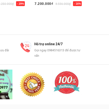
7.200.000₫
10.990.00
2.250.000₫
- 29%
8.556.000₫
- 16%
- 31%
Chọn sản phẩm
Chọn sản
Hỗ trợ online 24/7
 ưu đãi
Gọi ngay 0984516313 để được tư
vấn