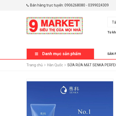
Bán hàng trực tuyến:
0906268080
-
0399024309
Tấ
Từ kh
Danh mục sản phẩm
SẢN 
Trang chủ
Hàn Quốc
SỮA RỬA MẶT SENKA PERFE