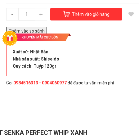
SỮA RỬA MẶT SENKA PERFECT WHIP XANH
160.000₫
-
+
Thêm vào giỏ hàng
KHUYẾN MÃI CỰC LỚN
Đây là giải pháp trải nghiệm phát triển bởi EGANY
Xuất xứ: Nhật Bản
Nhà sản xuất: Shiseido
Chọn Mua
Quy cách: Tuýp 120gr
Gọi
0984516313 - 0904060977
để được tư vấn miễn phí
T SENKA PERFECT WHIP XANH