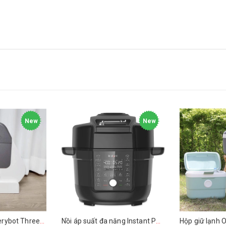
New
New
Robot lau nhà Everybot Three-Spin EVO TS400
Nồi áp suất đa năng Instant Pot 13 in 1