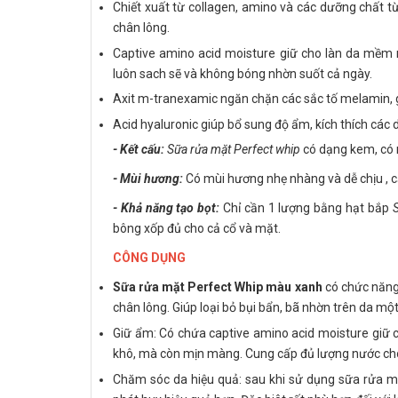
Chiết xuất từ collagen, amino và các dưỡng chất từ
chân lông.
Captive amino acid moisture giữ cho làn da mềm m
luôn sach sẽ và không bóng nhờn suốt cả ngày.
Axit m-tranexamic ngăn chặn các sắc tố melamin, 
Acid hyaluronic giúp bổ sung độ ẩm, kích thích các
- Kết cấu:
Sữa rửa mặt Perfect whip
có dạng kem, có
- Mùi hương:
Có mùi hương nhẹ nhàng và dễ chịu , c
- Khả năng tạo bọt:
Chỉ cần 1 lượng bằng hạt bắp
bông xốp đủ cho cả cổ và mặt.
CÔNG DỤNG
Sữa rửa mặt Perfect Whip màu xanh
có chức năn
chân lông. Giúp loại bỏ bụi bẩn, bã nhờn trên da m
Giữ ẩm: Có chứa captive amino acid moisture giữ ch
khô, mà còn mịn màng. Cung cấp đủ lượng nước cho da
Chăm sóc da hiệu quả: sau khi sử dụng sữa rửa 