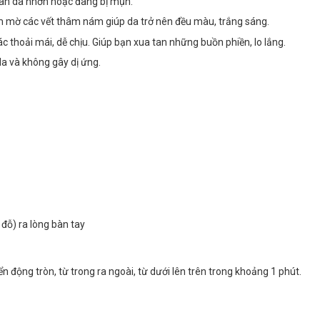
 làn da nhờn hoặc đang bị mụn.
m mờ các vết thâm nám giúp da trở nên đều màu, trắng sáng.
hoải mái, dễ chịu. Giúp bạn xua tan những buồn phiền, lo lắng.
da và không gây dị ứng.
đỗ) ra lòng bàn tay
 động tròn, từ trong ra ngoài, từ dưới lên trên trong khoảng 1 phút.