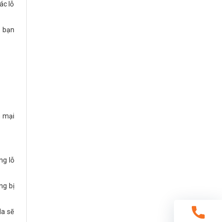
ác lỗ
t bạn
m mại
ng lỗ
g bị
da sẽ