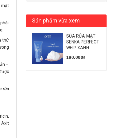
a mặt
Sản phẩm vừa xem
 phải
g.
SỮA RỬA MẶT
h thử
SENKA PERFECT
hương
WHIP XANH
160.000₫
bản –
 được
a rửa
icin,
 Axit