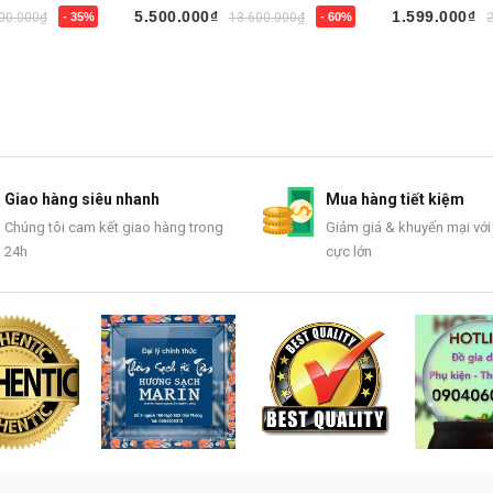
5.500.000₫
1.599.000₫
00.000₫
- 35%
13.600.000₫
- 60%
Mua ngay
Mua ngay
Giao hàng siêu nhanh
Mua hàng tiết kiệm
Chúng tôi cam kết giao hàng trong
Giảm giá & khuyến mại với
24h
cực lớn