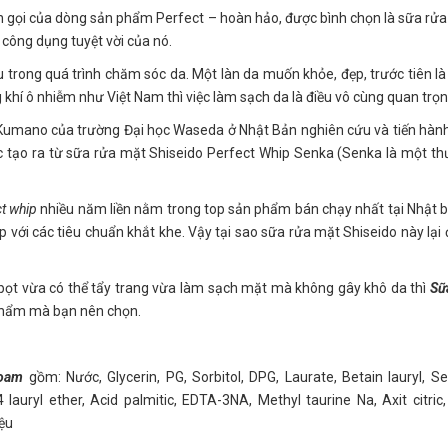
 gọi của dòng sản phẩm Perfect – hoàn hảo, được bình chọn là sữa rử
 công dụng tuyệt vời của nó.
u trong quá trình chăm sóc da. Một làn da muốn khỏe, đẹp, trước tiên là
khí ô nhiễm như Việt Nam thì việc làm sạch da là điều vô cùng quan trọn
i Kumano của trường Đại học Waseda ở Nhật Bản nghiên cứu và tiến hàn
 tạo ra từ sữa rửa mặt Shiseido Perfect Whip Senka (Senka là một t
t whip
nhiều năm liền nằm trong top sản phẩm bán chạy nhất tại Nhật 
p với các tiêu chuẩn khắt khe. Vậy tại sao sữa rửa mặt Shiseido này lại
bọt vừa có thể tẩy trang vừa làm sạch mặt mà không gây khô da thì
Sữ
phẩm mà bạn nên chọn.
Foam
gồm: Nước, Glycerin, PG, Sorbitol, DPG, Laurate, Betain lauryl, Ser
 lauryl ether, Acid palmitic, EDTA-3NA, Methyl taurine Na, Axit citric,
iệu