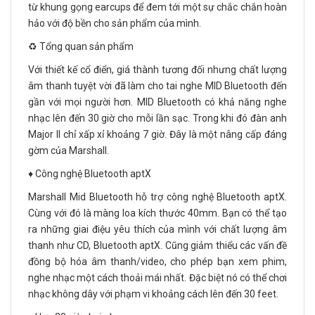
từ khung gọng earcups để đem tới một sự chắc chắn hoàn
hảo với độ bền cho sản phẩm của mình.
♻️ Tổng quan sản phẩm
Với thiết kế cổ điển, giá thành tương đối nhưng chất lượng
âm thanh tuyệt vời đã làm cho tai nghe MID Bluetooth đến
gần với mọi người hơn. MID Bluetooth có khả năng nghe
nhạc lên đến 30 giờ cho mỗi lần sạc. Trong khi đó đàn anh
Major II chỉ xấp xỉ khoảng 7 giờ. Đây là một nâng cấp đáng
gờm của Marshall.
♦️ Công nghệ Bluetooth aptX
Marshall Mid Bluetooth hỗ trợ công nghệ Bluetooth aptX.
Cùng với đó là màng loa kích thước 40mm. Bạn có thể tạo
ra những giai điệu yêu thích của mình với chất lượng âm
thanh như CD, Bluetooth aptX. Cũng giảm thiểu các vấn đề
đồng bộ hóa âm thanh/video, cho phép bạn xem phim,
nghe nhạc một cách thoải mái nhất. Đặc biệt nó có thể chơi
nhạc không dây với phạm vi khoảng cách lên đến 30 feet.