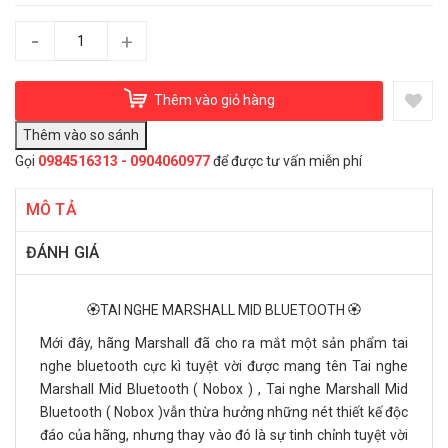
-
+
Thêm vào giỏ hàng
Gọi
0984516313 - 0904060977
để được tư vấn miễn phí
MÔ TẢ
ĐÁNH GIÁ
🏵️TAI NGHE MARSHALL MID BLUETOOTH 🏵️
Mới đây, hãng Marshall đã cho ra mắt một sản phẩm tai
nghe bluetooth cực kì tuyệt vời được mang tên Tai nghe
Marshall Mid Bluetooth ( Nobox ) , Tai nghe Marshall Mid
Bluetooth ( Nobox )vẫn thừa hưởng những nét thiết kế độc
đáo của hãng, nhưng thay vào đó là sự tinh chỉnh tuyệt vời