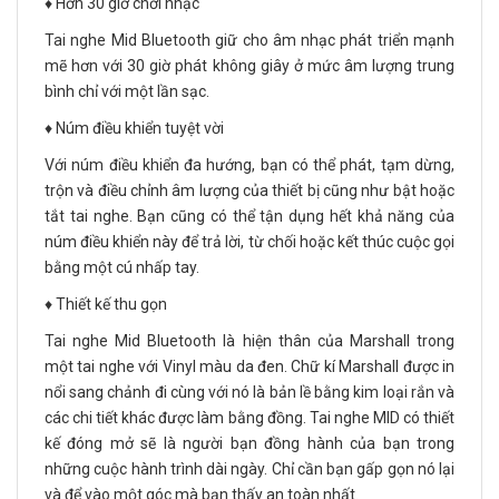
♦️ Hơn 30 giờ chơi nhạc
Tai nghe Mid Bluetooth giữ cho âm nhạc phát triển mạnh
mẽ hơn với 30 giờ phát không giây ở mức âm lượng trung
bình chỉ với một lần sạc.
♦️ Núm điều khiển tuyệt vời
Với núm điều khiển đa hướng, bạn có thể phát, tạm dừng,
trộn và điều chỉnh âm lượng của thiết bị cũng như bật hoặc
tắt tai nghe. Bạn cũng có thể tận dụng hết khả năng của
núm điều khiển này để trả lời, từ chối hoặc kết thúc cuộc gọi
bằng một cú nhấp tay.
♦️ Thiết kế thu gọn
Tai nghe Mid Bluetooth là hiện thân của Marshall trong
một tai nghe với Vinyl màu da đen. Chữ kí Marshall được in
nổi sang chảnh đi cùng với nó là bản lề bằng kim loại rắn và
các chi tiết khác được làm bằng đồng. Tai nghe MID có thiết
kế đóng mở sẽ là người bạn đồng hành của bạn trong
những cuộc hành trình dài ngày. Chỉ cần bạn gấp gọn nó lại
và để vào một góc mà bạn thấy an toàn nhất.