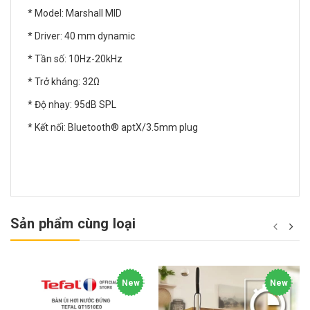
* Model: Marshall MID
* Driver: 40 mm dynamic
* Tần số: 10Hz-20kHz
* Trở kháng: 32Ω
* Độ nhạy: 95dB SPL
* Kết nối: Bluetooth® aptX/3.5mm plug
Sản phẩm cùng loại
New
New