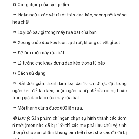
♻️
Công dụng của sản phẩm
🍴 Ngăn ngừa các vết rỉ sét trên dao kéo, xoong nồi không
hóa chất
🍴 Loại bỏ bay gỉ trong máy rửa bát của bạn
🍴 Xoong chảo dao kéo luôn sạch sẽ, không có vết gỉ sét
🍴 Để làm mới máy rửa bát
🍴 Lý tưởng cho khay đựng dao kéo trong tủ bếp
♻️
Cách sử dụng
🍴 Rất đơn giản: thanh kim loại dài 10 cm được đặt trong
ngăn kéo để dao kéo, hoặc ngăn tủ bếp để nồi xoong hoặc
trong giỏ dao kéo của máy rửa bát.
🍴 Mỗi thanh dùng được 600 lần rửa,
🚫 Lưu ý
: Sản phẩm chỉ ngăn chặn sự hình thành các đốm
rỉ mới (món nào đã bị rỉ rồi thì các mẹ phải lau chùi vệ sinh
thôi ạ) chứ sản phẩm không làm hết rỉ sét cho các đồ đã bị