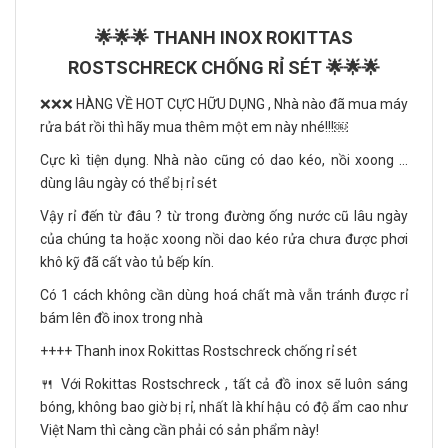
🌟🌟🌟 THANH INOX ROKITTAS
ROSTSCHRECK CHỐNG RỈ SÉT 🌟🌟🌟
❌❌❌ HÀNG VỀ HOT CỰC HỮU DỤNG , Nhà nào đã mua máy
rửa bát rồi thì hãy mua thêm một em này nhé!!!￼
Cực kì tiện dụng. Nhà nào cũng có dao kéo, nồi xoong ...
dùng lâu ngày có thể bị rỉ sét
Vậy rỉ đến từ đâu ? từ trong đường ống nước cũ lâu ngày
của chúng ta hoặc xoong nồi dao kéo rửa chưa được phơi
khô kỹ đã cất vào tủ bếp kín.
Có 1 cách không cần dùng hoá chất mà vẫn tránh được rỉ
bám lên đồ inox trong nhà
++++ Thanh inox Rokittas Rostschreck chống rỉ sét
🍴 Với Rokittas Rostschreck , tất cả đồ inox sẽ luôn sáng
bóng, không bao giờ bị rỉ, nhất là khí hậu có độ ẩm cao như
Việt Nam thì càng cần phải có sản phẩm này!