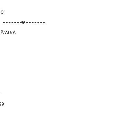
NỘI
------------❤️-------------
MỸ/ÂU/Á
7
99