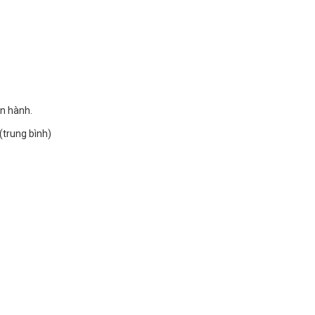
ận hành.
(trung bình)