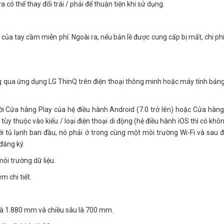
có thể thay đổi trái / phải để thuận tiện khi sử dụng.
g của tay cầm miễn phí. Ngoài ra, nếu bản lề được cung cấp bị mất, chi ph
ông qua ứng dụng LG ThinQ trên điện thoại thông minh hoặc máy tính bản
ới Cửa hàng Play của hệ điều hành Android (7.0 trở lên) hoặc Cửa hàn
 tùy thuộc vào kiểu / loại điện thoại di động (hệ điều hành iOS thì có khô
với tủ lạnh ban đầu, nó phải ở trong cùng một môi trường Wi-Fi và sau đ
đăng ký.
môi trường dữ liệu.
m chi tiết.
u là 1.880 mm và chiều sâu là 700 mm.