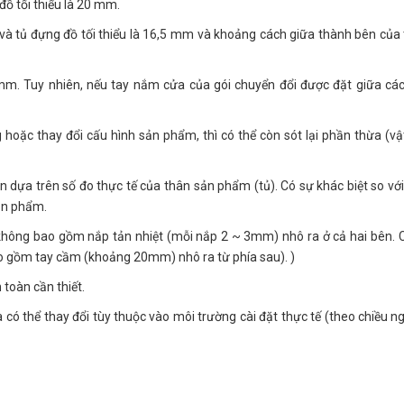
ồ tối thiểu là 20 mm.
à tủ đựng đồ tối thiểu là 16,5 mm và khoảng cách giữa thành bên của
1mm. Tuy nhiên, nếu tay nắm cửa của gói chuyển đổi được đặt giữa cá
 hoặc thay đổi cấu hình sản phẩm, thì có thể còn sót lại phần thừa (vật
 dựa trên số đo thực tế của thân sản phẩm (tủ). Có sự khác biệt so với
ản phẩm.
 không bao gồm nắp tản nhiệt (mỗi nắp 2 ~ 3mm) nhô ra ở cả hai bên. 
o gồm tay cầm (khoảng 20mm) nhô ra từ phía sau). )
 toàn cần thiết.
 có thể thay đổi tùy thuộc vào môi trường cài đặt thực tế (theo chiều n