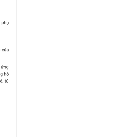
í phụ
g của
g ứng
ng hỗ
ó, tủ