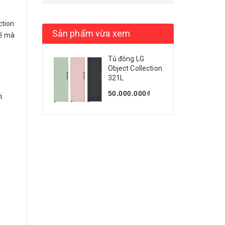
ction
Sản phẩm vừa xem
kế mà
Tủ đông LG
Object Collection
321L
50.000.000₫
i.