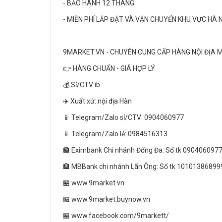
- BẢO HÀNH 12 THÁNG
- MIỄN PHÍ LẮP ĐẶT VÀ VẬN CHUYỂN KHU VỰC HÀ 
9MARKET.VN - CHUYÊN CUNG CẤP HÀNG NỘI ĐỊA 
👉 HÀNG CHUẨN - GIÁ HỢP LÝ
💰 Sỉ/CTV ib
✈️ Xuất xứ: nội địa Hàn
📱 Telegram/Zalo sỉ/CTV: 0904060977
📱 Telegram/Zalo lẻ: 0984516313
🏦 Eximbank Chi nhánh Đống Đa: Số tk 090406097
🏦 MBBank chi nhánh Lãn Ông: Số tk 10101386899
🏪 www.9market.vn
🏪 www.9market.buynow.vn
🏪 www.facebook.com/9markett/