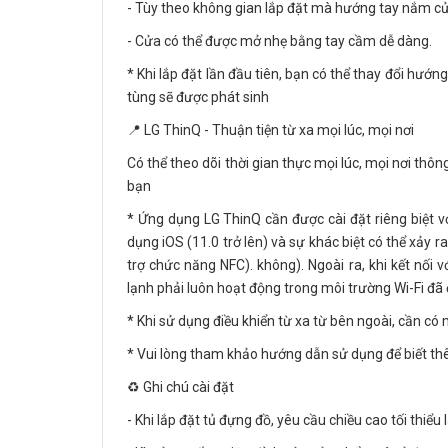
- Tùy theo không gian lắp đặt mà hướng tay nắm cửa 
- Cửa có thể được mở nhẹ bằng tay cầm dễ dàng.
* Khi lắp đặt lần đầu tiên, bạn có thể thay đổi hướn
tùng sẽ được phát sinh
📍 LG ThinQ - Thuận tiện từ xa mọi lúc, mọi nơi
Có thể theo dõi thời gian thực mọi lúc, mọi nơi th
bạn
* Ứng dụng LG ThinQ cần được cài đặt riêng biệt v
dụng iOS (11.0 trở lên) và sự khác biệt có thể xảy ra
trợ chức năng NFC). không). Ngoài ra, khi kết nối 
lạnh phải luôn hoạt động trong môi trường Wi-Fi đã 
* Khi sử dụng điều khiển từ xa từ bên ngoài, cần có 
* Vui lòng tham khảo hướng dẫn sử dụng để biết thê
♻️ Ghi chú cài đặt
- Khi lắp đặt tủ đựng đồ, yêu cầu chiều cao tối thiể