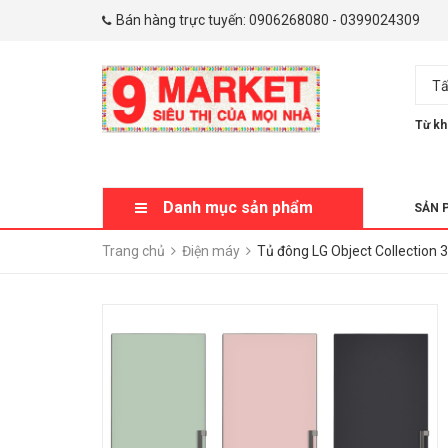
Bán hàng trực tuyến:
0906268080
-
0399024309
Tấ
Từ kh
Danh mục sản phẩm
SẢN 
Trang chủ
Điện máy
Tủ đông LG Object Collection 