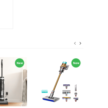
New
New