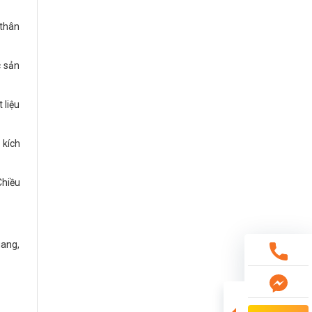
 thân
c sản
 liệu
 kích
Chiều
gang,