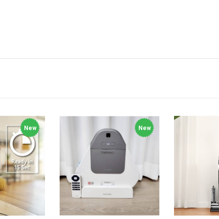
New
New