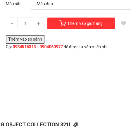
Tủ đông LG Object Collection 321L
Màu sắc
50.000.000₫
Màu sắc:
Màu đen
-
+
Thêm vào giỏ hàng
Đây là giải pháp trải nghiệm phát triển bởi EGANY
Gọi
0984516313 - 0904060977
để được tư vấn miễn phí
àu sắc
Màu đen
Màu hồng
Màu xanh mint
Chọn Mua
LG OBJECT COLLECTION 321L 🧊