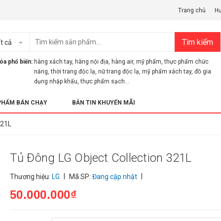
Trang chủ
H
Tìm kiếm
t cả
óa phổ biến:
hàng xách tay
,
hàng nội địa
,
hàng air
,
mỹ phẩm
,
thực phẩm chức
năng
,
thời trang độc lạ
,
nữ trang độc lạ
,
mỹ phẩm xách tay
,
đồ gia
dụng nhập khẩu
,
thực phẩm sạch...
PHẨM BÁN CHẠY
BẢN TIN KHUYẾN MÃI
321L
Tủ Đông LG Object Collection 321L
|
|
Thương hiệu:
LG
Mã SP:
Đang cập nhật
50.000.000₫