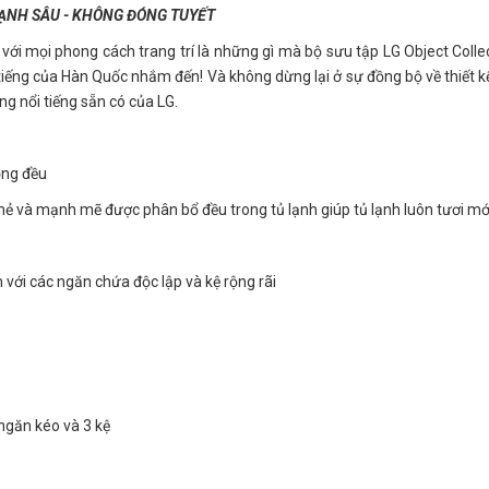
ẠNH SÂU - KHÔNG ĐÓNG TUYẾT
với mọi phong cách trang trí là những gì mà bộ sưu tập LG Object Colle
 tiếng của Hàn Quốc nhắm đến! Và không dừng lại ở sự đồng bộ về thiết 
ng nổi tiếng sẵn có của LG.
ồng đều
ẻ và mạnh mẽ được phân bổ đều trong tủ lạnh giúp tủ lạnh luôn tươi mớ
với các ngăn chứa độc lập và kệ rộng rãi
ngăn kéo và 3 kệ