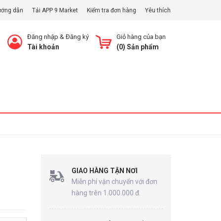
ướng dẫn
Tải APP 9 Market
Kiểm tra đơn hàng
Yêu thích
Đăng nhập
&
Đăng ký
Giỏ hàng của bạn
Tài khoản
(
0
) Sản phẩm
Xem Giỏ
GIAO HÀNG TẬN NƠI
Miễn phí vận chuyển với đơn
hàng trên 1.000.000 đ.