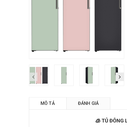
M
MÔ TẢ
ĐÁNH GIÁ
🧊 TỦ ĐÔNG 