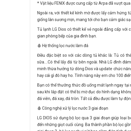
* Vật liệu FENIX được cung cấp từ Arpa đã vượt qua 
Ngoài ra, với thiết kế kính mờ được lấy cảm hứn
giống làn sương mịn, mang tới cho bạn cảm giác sạ
Tủ lạnh LG Dios có thiết kế vẻ ngoài đẳng cấp với 
gian phòng bếp của gia đình bạn.
🩸 Hệ thống lọc nước làm đá
Điều đặc biệt so với các dòng tủ khác là: Tủ có 
sữa….Có thể lấy đá từ bên ngoài. Nhà LG đình đám
minh thừa hưởng từ dòng Dios và update chức năng 
hay cái gì đó hay ho. Tính năng này em cho 100 điểm
Bạn có thể thưởng thức đồ uống mát lạnh ngay tại 
sau khi lắp đặt có thể bị mờ đục do hình dạng không
đá viên, đá xay, đá tròn. Tất cả đều được làm tự đ
🩸 Công nghệ xử lý lọc nước 3 giai đoạn
LG DIOS sử dụng bộ lọc qua 3 giai đoạn giúp loại 
đến những giọt cuối cùng. Ba thành phần bộ lọc gồm: