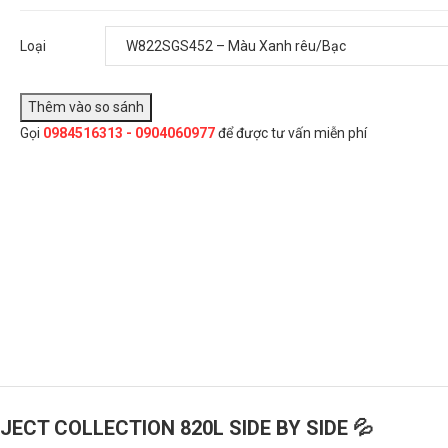
Tủ lạnh Side by Side LG Dios Object Collection 820L
0₫
Loại
Loại:
Gọi
0984516313 - 0904060977
để được tư vấn miễn phí
Đây là giải pháp trải nghiệm phát triển bởi EGANY
oại
Chọn Mua
JECT COLLECTION 820L SIDE BY SIDE 💦