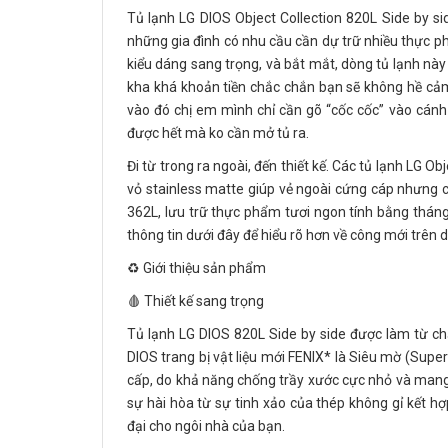
Tủ lạnh LG DIOS Object Collection 820L Side by s
những gia đình có nhu cầu cần dự trữ nhiều thực 
kiểu dáng sang trọng, và bắt mắt, dòng tủ lạnh này
kha khá khoản tiền chắc chắn bạn sẽ không hề cảm 
vào đó chị em mình chỉ cần gõ “cốc cốc” vào cánh 
được hết mà ko cần mở tủ ra.
Đi từ trong ra ngoài, đến thiết kế. Các tủ lạnh LG O
vỏ stainless matte giúp vẻ ngoài cứng cáp nhưng 
362L, lưu trữ thực phẩm tươi ngon tính bằng thán
thông tin dưới đây để hiểu rõ hơn về công mới trên 
♻️ Giới thiệu sản phẩm
🩸 Thiết kế sang trọng
Tủ lạnh LG DIOS 820L Side by side được làm từ ch
DIOS trang bị vật liệu mới FENIX* là Siêu mờ (Supe
cấp, do khả năng chống trầy xước cực nhỏ và mang
sự hài hòa từ sự tinh xảo của thép không gỉ kết h
đại cho ngôi nhà của bạn.