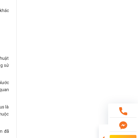
 khác
thuật
ng sử
 Nước
 quan
us là
thuộc
ên đã