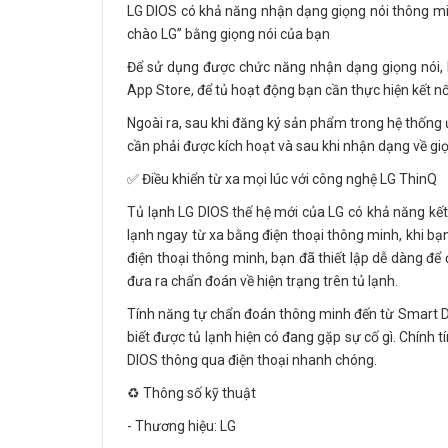
LG DIOS có khả năng nhận dạng giọng nói thông minh
chào LG” bằng giọng nói của bạn
Để sử dụng được chức năng nhận dạng giọng nói, b
App Store, để tủ hoạt động bạn cần thực hiện kết nối
Ngoài ra, sau khi đăng ký sản phẩm trong hệ thống 
cần phải được kích hoạt và sau khi nhận dạng về giọn
✅ Điều khiển từ xa mọi lúc với công nghệ LG ThinQ
Tủ lạnh LG DIOS thế hệ mới của LG có khả năng kết
lạnh ngay từ xa bằng điện thoại thông minh, khi bạ
điện thoại thông minh, bạn đã thiết lập dễ dàng để 
đưa ra chẩn đoán về hiện trạng trên tủ lạnh.
Tính năng tự chẩn đoán thông minh đến từ Smart Di
biết được tủ lạnh hiện có đang gặp sự cố gì. Chính 
DIOS thông qua điện thoại nhanh chóng.
♻️ Thông số kỹ thuật
- Thương hiệu: LG