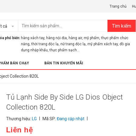
Trang chủ
H
Tìm kiếm
t cả
óa phổ biến:
hàng xách tay
,
hàng nội địa
,
hàng air
,
mỹ phẩm
,
thực phẩm chức
năng
,
thời trang độc lạ
,
nữ trang độc lạ
,
mỹ phẩm xách tay
,
đồ gia
dụng nhập khẩu
,
thực phẩm sạch...
PHẨM BÁN CHẠY
BẢN TIN KHUYẾN MÃI
bject Collection 820L
Tủ Lạnh Side By Side LG Dios Object
Collection 820L
|
|
Thương hiệu:
LG
Mã SP:
Đang cập nhật
Liên hệ