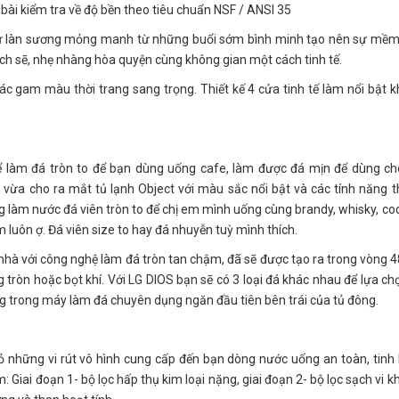
bài kiểm tra về độ bền theo tiêu chuẩn NSF / ANSI 35
g từ làn sương mỏng manh từ những buổi sớm bình minh tạo nên sự mề
ch sẽ, nhẹ nhàng hòa quyện cùng không gian một cách tinh tế.
các gam màu thời trang sang trọng. Thiết kế 4 cửa tinh tế làm nổi bật 
thể làm đá tròn to để bạn dùng uống cafe, làm được đá mịn để dùng ch
 vừa cho ra mắt tủ lạnh Object với màu sắc nổi bật và các tính năng 
làm nước đá viên tròn to để chị em mình uống cùng brandy, whisky, coc
 luôn ợ. Đá viên size to hay đá nhuyễn tuỳ mình thích.
nhà với công nghệ làm đá tròn tan chậm, đã sẽ được tạo ra trong vòng 4
 tròn hoặc bọt khí. Với LG DIOS bạn sẽ có 3 loại đá khác nhau để lựa chọ
ộng trong máy làm đá chuyên dụng ngăn đầu tiên bên trái của tủ đông.
bỏ những vi rút vô hình cung cấp đến bạn dòng nước uống an toàn, tinh 
 Giai đoạn 1- bộ lọc hấp thụ kim loại nặng, giai đoạn 2- bộ lọc sạch vi k