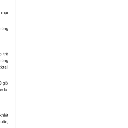
m mại
không
o trà
thông
ktail
8 giờ
n là:
khiết
huẩn,