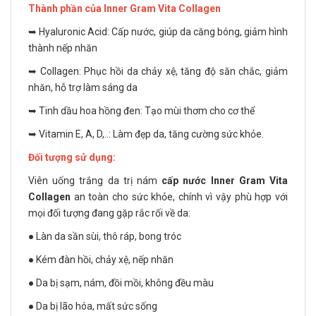
Thành phần của Inner Gram Vita Collagen
➥ Hyaluronic Acid: Cấp nước, giúp da căng bóng, giảm hình
thành nếp nhăn
➥ Collagen: Phục hồi da chảy xệ, tăng độ săn chắc, giảm
nhăn, hỗ trợ làm sáng da
➥ Tinh dầu hoa hồng đen: Tạo mùi thơm cho cơ thể
➥ Vitamin E, A, D,..: Làm đẹp da, tăng cường sức khỏe.
Đối tượng sử dụng:
Viên uống trắng da trị nám
cấp nước Inner Gram Vita
Collagen
an toàn cho sức khỏe, chính vì vậy phù hợp với
mọi đối tượng đang gặp rắc rối về da:
● Làn da sần sùi, thô ráp, bong tróc
● Kém đàn hồi, chảy xệ, nếp nhăn
● Da bị sạm, nám, đồi mồi, không đều màu
● Da bị lão hóa, mất sức sống