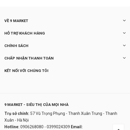
VỀ 9 MARKET
HỖ TRỢ KHÁCH HÀNG
CHÍNH SÁCH
CHẤP NHẬN THANH TOÁN
KẾT NỐI VỚI CHÚNG TÔI
9 MARKET - SIÊU THỊ CỦA MỌI NHÀ
Trụ sở chính:
57 Vũ Trọng Phụng - Thanh Xuân Trung - Thanh
Viên uống cấp nước trắng da Inner Gram
Xuân - Hà Nội
Vita Collagen
Hotline:
0906268080 - 0399024309
Email: