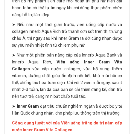
trọn bộ mỹ phẩm skin care mỗi ngày thì phụ nữ hiện đại
hoàn toàn có thể tự tin ngay khi chỉ dùng thực phẩm chức
năng hỗ trợ làm đẹp.
➤ Nếu như một thời gian trước, viên uống cấp nước và
collagen Innerb Aqua Rich trở thành cơn sốt trên thị trường
châu Á, thì ngay sau khi Inner Gram ra đời cũng nhận được
sự yêu mến nhiệt tình từ chị em phụ nữ.
➤ Như một phiên bản nâng cấp của Innerb Aqua Bank và
Innerb Aqua Rich,
Viên uống Inner Gram Vita
Collagen
vừa cấp nước, collagen, vừa bổ sung thêm
vitamin, dưỡng chất giúp ổn định nội tiết, khử mùi hôi cơ
thể, chống lão hóa toàn diện. Chỉ với 2 viên mỗi ngày, sau ít
nhất 2-3 tuần, làn da của bạn sẽ cải thiện đáng kể, dần trở
nên tươi trẻ, căng mịn bất chấp tuổi tác.
➤
Inner Gram
đạt tiêu chuẩn nghiêm ngặt và được bộ y tế
Hàn Quốc chứng nhận, cho phép lưu thông trên thị trường.
Công dụng tuyệt vời của Viên uống trắng da trị nám cấp
nước Inner Gram Vita Collagen: