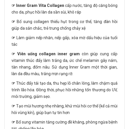
☞
Inner Gram Vita Collagen
cấp nước, tăng độ căng bóng
cho da, phục hồi làn da sần sùi, khô ráp
☞
Bổ sung collagen thiếu hụt trong cơ thể, tăng đàn hồi
giúp da săn chắc, trẻ trung chống chảy xệ
☞
Làm giảm nếp nhăn, nếp gấp, xóa mờ dấu hiệu của tuổi
tác
☞ Viên uống collagen inner gram
còn giúp cung cấp
vitamin thúc đẩy làm trắng da, ức chế melamin gây nám,
tàn nhang, đốm nâu. Sử dụng Inner Gram một thời gian,
làn da đều màu, trắng mịn rạng rỡ.
☞
Thúc đẩy tái tạo da, thu hẹp lỗ chân lông, làm chậm quá
trình lão hóa. Đồng thời, phục hồi những tổn thương do UV,
môi trường, giảm sẹo.
☞
Tạo mùi hương nhẹ nhàng, khử mùi hôi cơ thể (kể cả mùi
hôi vùng kín), giúp bạn tự tin hơn
☞
Bổ sung vitamin tăng cường đề kháng, phòng ngừa bệnh
tật, chống lão hóa