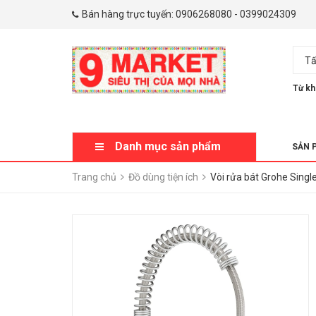
Bán hàng trực tuyến:
0906268080
-
0399024309
Tấ
Từ kh
Danh mục sản phẩm
SẢN 
Trang chủ
Đồ dùng tiện ích
Vòi rửa bát Grohe Sing