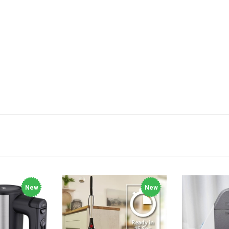
New
New