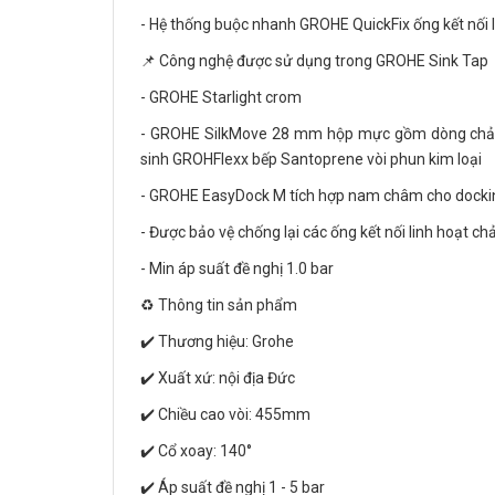
- Hệ thống buộc nhanh GROHE QuickFix ống kết nối li
📌 Công nghệ được sử dụng trong GROHE Sink Tap
- GROHE Starlight crom
- GROHE SilkMove 28 mm hộp mực gồm dòng chảy lọc
sinh GROHFlexx bếp Santoprene vòi phun kim loại
- GROHE EasyDock M tích hợp nam châm cho dockin
- Được bảo vệ chống lại các ống kết nối linh hoạt c
- Min áp suất đề nghị 1.0 bar
♻️ Thông tin sản phẩm
✔️ Thương hiệu: Grohe
✔️ Xuất xứ: nội địa Đức
✔️ Chiều cao vòi: 455mm
✔️ Cổ xoay: 140°
✔️ Áp suất đề nghị 1 - 5 bar