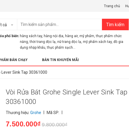
Trang chủ
H
Tìm kiếm
t cả
óa phổ biến:
hàng xách tay
,
hàng nội địa
,
hàng air
,
mỹ phẩm
,
thực phẩm chức
năng
,
thời trang độc lạ
,
nữ trang độc lạ
,
mỹ phẩm xách tay
,
đồ gia
dụng nhập khẩu
,
thực phẩm sạch...
PHẨM BÁN CHẠY
BẢN TIN KHUYẾN MÃI
le Lever Sink Tap 30361000
Vòi Rửa Bát Grohe Single Lever Sink Tap
30361000
|
|
Thương hiệu:
Grohe
Mã SP:
7.500.000₫
9.800.000₫