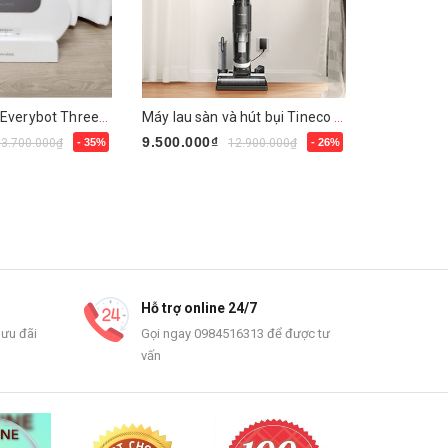
Robot lau nhà Everybot Three-Spin EVO TS400
Máy lau sàn và hút bụi Tineco Floor One S3
9.500.000₫
5.500.000
13.700.000₫
- 35%
12.900.000₫
- 26%
Mua ngay
Mua ngay
Hỗ trợ online 24/7
 ưu đãi
Gọi ngay 0984516313 để được tư
vấn