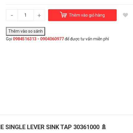
Vòi rửa bát Grohe Single Lever Sink Tap 30361000
7.500.000₫
-
+
Thêm vào giỏ hàng
Gọi
0984516313 - 0904060977
để được tư vấn miễn phí
Đây là giải pháp trải nghiệm phát triển bởi EGANY
Chọn Mua
E SINGLE LEVER SINK TAP 30361000 🚿