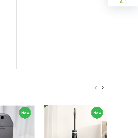
New
New