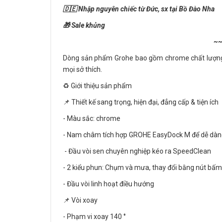
🇩🇪 Nhập nguyên chiếc từ Đức, sx tại Bồ Đào Nha
🎁 Sale khủng
~
Dòng sản phẩm Grohe bao gồm chrome chất lượng ca
mọi sở thích.
♻️ Giới thiệu sản phẩm
📌 Thiết kế sang trọng, hiện đại, đẳng cấp & tiện ích
- Màu sắc: chrome
- Nam châm tích hợp GROHE EasyDock M để dễ dàng q
- Đầu vòi sen chuyên nghiệp kéo ra SpeedClean
- 2 kiểu phun: Chụm và mưa, thay đổi bằng nút bấm
- Đầu vòi linh hoạt điều hướng
📌 Vòi xoay
- Phạm vi xoay 140 °