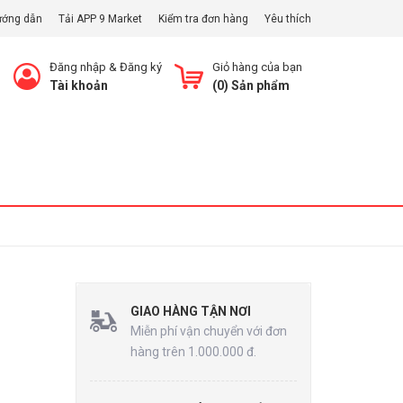
ướng dẫn
Tải APP 9 Market
Kiểm tra đơn hàng
Yêu thích
Đăng nhập
&
Đăng ký
Giỏ hàng của bạn
Tài khoản
(
0
) Sản phẩm
Xem Giỏ
GIAO HÀNG TẬN NƠI
Miễn phí vận chuyển với đơn
hàng trên 1.000.000 đ.