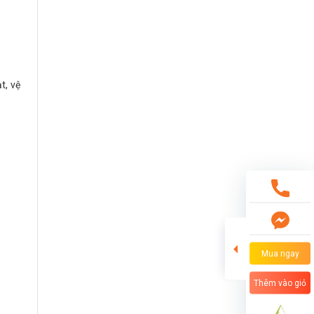
t, vệ
Mua ngay
Thêm vào giỏ