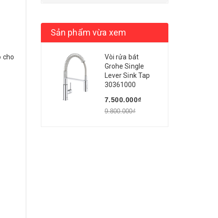
Sản phẩm vừa xem
ó cho
Vòi rửa bát
Grohe Single
Lever Sink Tap
30361000
7.500.000₫
9.800.000₫