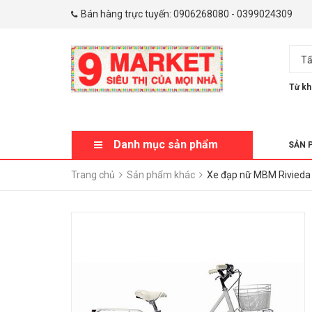
Bán hàng trực tuyến:
0906268080
-
0399024309
Tấ
Từ kh
Danh mục sản phẩm
SẢN 
Trang chủ
Sản phẩm khác
Xe đạp nữ MBM Rivieda