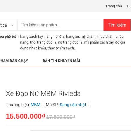
Trang chủ
H
Tìm kiếm
t cả
óa phổ biến:
hàng xách tay
,
hàng nội địa
,
hàng air
,
mỹ phẩm
,
thực phẩm chức
năng
,
thời trang độc lạ
,
nữ trang độc lạ
,
mỹ phẩm xách tay
,
đồ gia
dụng nhập khẩu
,
thực phẩm sạch...
PHẨM BÁN CHẠY
BẢN TIN KHUYẾN MÃI
Xe Đạp Nữ MBM Rivieda
|
|
Thương hiệu:
MBM
Mã SP:
Đang cập nhật
15.500.000₫
17.500.000₫