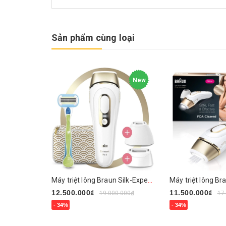
Sản phẩm cùng loại
New
Máy triệt lông Braun Silk-Expert Pro 5 PL5237
12.500.000₫
11.500.000₫
19.000.000₫
17
- 34%
- 34%
Mua ngay
Mua ngay