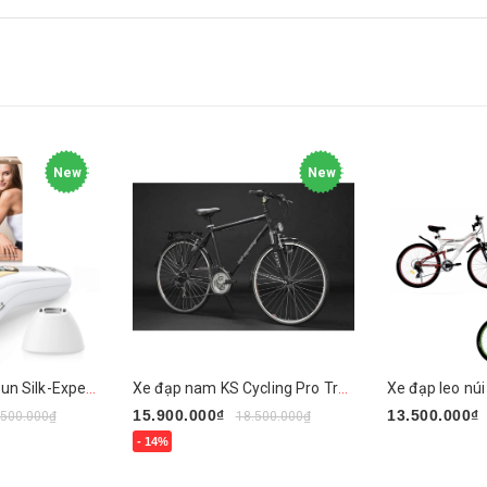
New
New
Máy triệt lông Braun Silk-Expert Pro 5 PL5137
Xe đạp nam KS Cycling Pro Trukking Line
Xe đạp leo nú
15.900.000₫
13.500.000₫
.500.000₫
18.500.000₫
- 14%
Chọn sản ph
Mua ngay