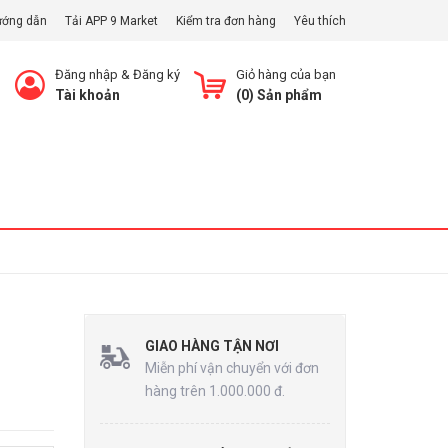
ướng dẫn
Tải APP 9 Market
Kiểm tra đơn hàng
Yêu thích
Đăng nhập
&
Đăng ký
Giỏ hàng của bạn
Tài khoản
(
0
) Sản phẩm
Xem Giỏ
GIAO HÀNG TẬN NƠI
Miễn phí vận chuyển với đơn
hàng trên 1.000.000 đ.