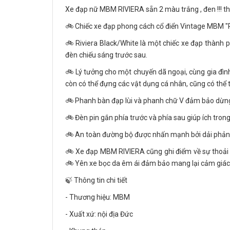
Xe đạp nữ MBM RIVIERA sẵn 2 màu trắng , đen !!! thiế
🚲 Chiếc xe đạp phong cách cổ điển Vintage MBM "R
🚲 Riviera Black/White là một chiếc xe đạp thành ph
đèn chiếu sáng trước sau.
🚲 Lý tưởng cho một chuyến dã ngoại, cùng gia đình 
còn có thể đựng các vật dụng cá nhân, cũng có thể t
🚲 Phanh bàn đạp lùi và phanh chữ V đảm bảo dừng 
🚲 Đèn pin gắn phía trước và phía sau giúp ích trong 
🚲 An toàn đường bộ được nhấn mạnh bởi dải phản q
🚲 Xe đạp MBM RIVIERA cũng ghi điểm về sự thoải mái
🚲 Yên xe bọc da êm ái đảm bảo mang lại cảm giác 
🍃 Thông tin chi tiết
- Thương hiệu: MBM
- Xuất xứ: nội địa Đức