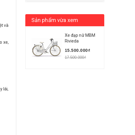
Sản phẩm vừa xem
ệt và
Xe đạp nữ MBM
Rivieda
o xe,
15.500.000₫
17.500.000₫
 lái,