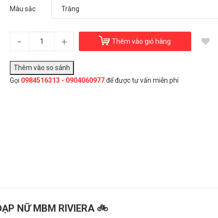
Xe đạp nữ MBM Rivieda
Màu sắc
15.500.000₫
Màu sắc:
Trắng
-
+
Thêm vào giỏ hàng
Đây là giải pháp trải nghiệm phát triển bởi EGANY
Gọi
0984516313 - 0904060977
để được tư vấn miễn phí
àu sắc
Trắng
Đen
Chọn Mua
ĐẠP NỮ MBM RIVIERA 🚲