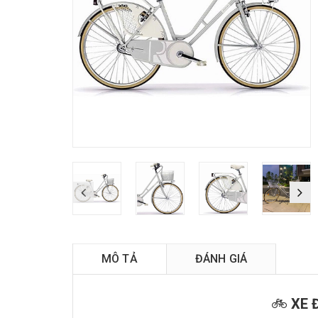
M
MÔ TẢ
ĐÁNH GIÁ
🚲
XE 