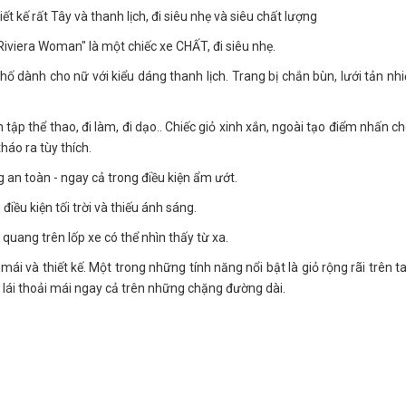
t kế rất Tây và thanh lịch, đi siêu nhẹ và siêu chất lượng
iviera Woman" là một chiếc xe CHẤT, đi siêu nhẹ.
ố dành cho nữ với kiểu dáng thanh lịch. Trang bị chắn bùn, lưới tản nhi
tập thể thao, đi làm, đi dạo.. Chiếc giỏ xinh xắn, ngoài tạo điểm nhấn ch
háo ra tùy thích.
an toàn - ngay cả trong điều kiện ẩm ướt.
điều kiện tối trời và thiếu ánh sáng.
uang trên lốp xe có thể nhìn thấy từ xa.
 và thiết kế. Một trong những tính năng nổi bật là giỏ rộng rãi trên tay
lái thoải mái ngay cả trên những chặng đường dài.