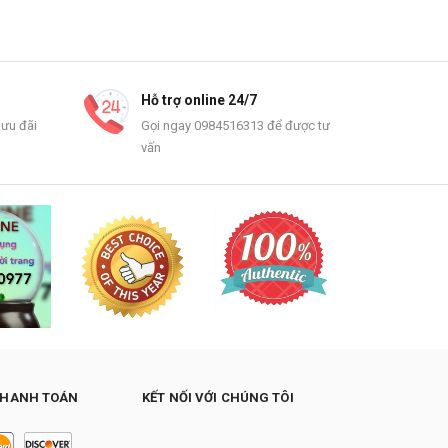
Hỗ trợ online 24/7
 ưu đãi
Gọi ngay 0984516313 để được tư
vấn
THANH TOÁN
KẾT NỐI VỚI CHÚNG TÔI