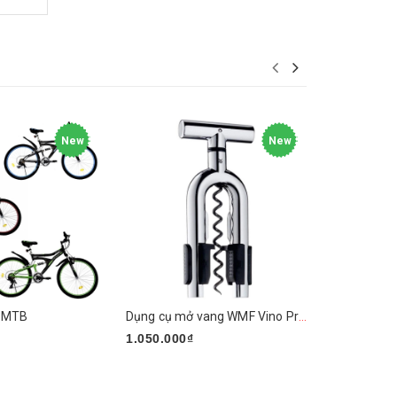
New
New
i MTB
Dụng cụ mở vang WMF Vino Prosecco
1.050.000₫
450.000₫
ẩm
Mua ngay
Mua ngay