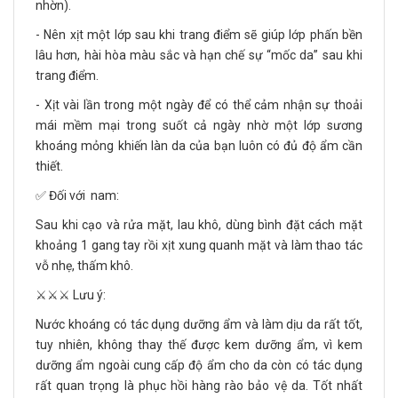
nhờn).
- Nên xịt một lớp sau khi trang điểm sẽ giúp lớp phấn bền
lâu hơn, hài hòa màu sắc và hạn chế sự “mốc da” sau khi
trang điểm.
- Xịt vài lần trong một ngày để có thể cảm nhận sự thoải
mái mềm mại trong suốt cả ngày nhờ một lớp sương
khoáng mỏng khiến làn da của bạn luôn có đủ độ ẩm cần
thiết.
✅ Đối với nam:
Sau khi cạo và rửa mặt, lau khô, dùng bình đặt cách mặt
khoảng 1 gang tay rồi xịt xung quanh mặt và làm thao tác
vỗ nhẹ, thấm khô.
⚔️⚔️⚔️ Lưu ý:
Nước khoáng có tác dụng dưỡng ẩm và làm dịu da rất tốt,
tuy nhiên, không thay thế được kem dưỡng ẩm, vì kem
dưỡng ẩm ngoài cung cấp độ ẩm cho da còn có tác dụng
rất quan trọng là phục hồi hàng rào bảo vệ da. Tốt nhất