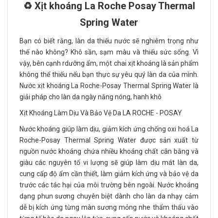
♻️ Xịt khoáng La Roche Posay Thermal
Spring Water
Bạn có biết rằng, làn da thiếu nước sẽ nghiêm trọng như
thế nào không? Khô sần, sạm màu và thiếu sức sống. Vì
vậy, bên cạnh rdưỡng ẩm, một chai xịt khoáng là sản phẩm
không thể thiếu nếu bạn thực sự yêu quý làn da của mình.
Nước xịt khoáng La Roche-Posay Thermal Spring Water là
giải pháp cho làn da ngày nắng nóng, hanh khô
Xịt Khoáng Làm Dịu Và Bảo Vệ Da LA ROCHE - POSAY
Nước khoáng giúp làm dịu, giảm kích ứng chống oxi hoá La
Roche-Posay Thermal Spring Water được sản xuất từ
nguồn nước khoáng chứa nhiều khoáng chất cân bằng và
giàu các nguyên tố vi lượng sẽ giúp làm dịu mát làn da,
cung cấp độ ẩm cần thiết, làm giảm kích ứng và bảo vệ da
trước các tác hại của môi trường bên ngoài. Nước khoáng
dạng phun sương chuyên biệt dành cho làn da nhạy cảm
dễ bị kích ứng từng màn sương mỏng nhe thẩm thấu vào