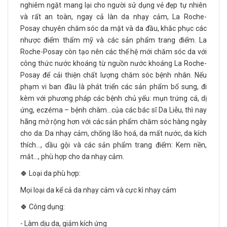
nghiêm ngặt mang lại cho người sử dụng vẻ đẹp tự nhiên
và rất an toàn, ngay cả làn da nhạy cảm, La Roche-
Posay chuyên chăm sóc da mặt và da đầu, khắc phục các
nhược điểm thẩm mỹ và các sản phẩm trang điểm. La
Roche-Posay còn tạo nên các thế hệ mới chăm sóc da với
công thức nước khoáng từ nguồn nước khoáng La Roche-
Posay để cải thiện chất lượng chăm sóc bệnh nhân. Nếu
phạm vi ban đầu là phát triển các sản phẩm bổ sung, đi
kèm với phương pháp các bệnh chủ yếu: mụn trứng cá, dị
ứng, eczéma – bệnh chàm…của các bác sĩ Da Liễu, thì nay
hãng mở rộng hơn với các sản phẩm chăm sóc hàng ngày
cho da: Da nhạy cảm, chống lão hoá, da mất nước, da kích
thích…, dầu gội và các sản phẩm trang điểm: Kem nền,
mắt…, phù hợp cho da nhạy cảm.
🍀 Loại da phù hợp:
Mọi loại da kể cả da nhạy cảm và cực kì nhạy cảm
🍀 Công dụng:
- Làm dịu da, giảm kích ứng