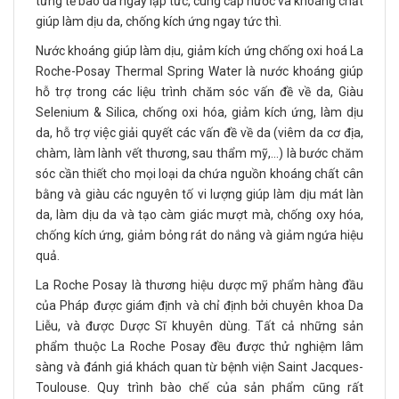
từng tế bào da ngay lập tức, cung cấp nước và khoáng chất
giúp làm dịu da, chống kích ứng ngay tức thì.
Nước khoáng giúp làm dịu, giảm kích ứng chống oxi hoá La
Roche-Posay Thermal Spring Water là nước khoáng giúp
hỗ trợ trong các liệu trình chăm sóc vấn đề về da, Giàu
Selenium & Silica, chống oxi hóa, giảm kích ứng, làm dịu
da, hỗ trợ việc giải quyết các vấn đề về da (viêm da cơ địa,
chàm, làm lành vết thương, sau thẩm mỹ,…) là bước chăm
sóc cần thiết cho mọi loại da chứa nguồn khoáng chất cân
bằng và giàu các nguyên tố vi lượng giúp làm dịu mát làn
da, làm dịu da và tạo càm giác mượt mà, chống oxy hóa,
chống kích ứng, giảm bỏng rát do nắng và giảm ngứa hiệu
quả.
La Roche Posay là thương hiệu dược mỹ phẩm hàng đầu
của Pháp được giám định và chỉ định bởi chuyên khoa Da
Liễu, và được Dược Sĩ khuyên dùng. Tất cả những sản
phẩm thuộc La Roche Posay đều được thử nghiệm lâm
sàng và đánh giá khách quan từ bệnh viện Saint Jacques-
Toulouse. Quy trình bào chế của sản phẩm cũng rất