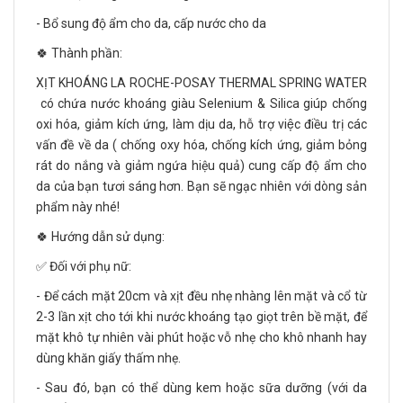
- Bổ sung độ ẩm cho da, cấp nước cho da
🍀 Thành phần:
XỊT KHOÁNG LA ROCHE-POSAY THERMAL SPRING WATER
có chứa nước khoáng giàu Selenium & Silica giúp chống
oxi hóa, giảm kích ứng, làm dịu da, hỗ trợ việc điều trị các
vấn đề về da ( chống oxy hóa, chống kích ứng, giảm bỏng
rát do nắng và giảm ngứa hiệu quả) cung cấp độ ẩm cho
da của bạn tươi sáng hơn. Bạn sẽ ngạc nhiên với dòng sản
phẩm này nhé!
🍀 Hướng dẫn sử dụng:
✅ Đối với phụ nữ:
- Để cách mặt 20cm và xịt đều nhẹ nhàng lên mặt và cổ từ
2-3 lần xịt cho tới khi nước khoáng tạo giọt trên bề mặt, để
mặt khô tự nhiên vài phút hoặc vỗ nhẹ cho khô nhanh hay
dùng khăn giấy thấm nhẹ.
- Sau đó, bạn có thể dùng kem hoặc sữa dưỡng (với da