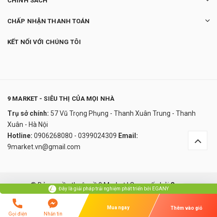
CHÍNH SÁCH
CHẤP NHẬN THANH TOÁN
KẾT NỐI VỚI CHÚNG TÔI
9 MARKET - SIÊU THỊ CỦA MỌI NHÀ
Trụ sở chính:
57 Vũ Trọng Phụng - Thanh Xuân Trung - Thanh
Ấm siêu tốc SMEG 1.7L
Xuân - Hà Nội
0₫
Hotline:
0906268080 - 0399024309
Email:
undefined
9market.vn@gmail.com
Đây là giải pháp trải nghiệm phát triển bởi EGANY
© Bản quyền thuộc về 9 Market
|
Cung cấp bởi
Sapo
Đây là giải pháp trải nghiệm phát triển bởi EGANY
Xem Giỏ Hàng Và Thanh Toán
So sánh
Mua ngay
Thêm vào giỏ
Gọi điện
Nhắn tin
Lỗi giao diện: file 'snippets/ozui_script.bwt' không được tìm thấy