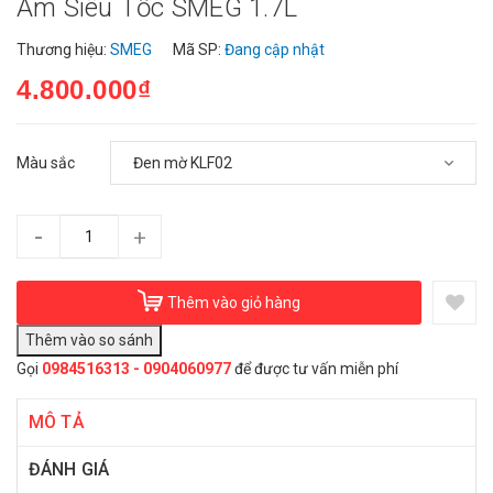
Ấm Siêu Tốc SMEG 1.7L
Thương hiệu:
SMEG
Mã SP:
Đang cập nhật
4.800.000₫
Màu sắc
-
+
Thêm vào giỏ hàng
Gọi
0984516313 - 0904060977
để được tư vấn miễn phí
MÔ TẢ
ĐÁNH GIÁ