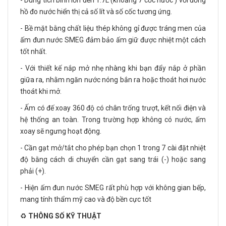
- Dung tích bình lớn đến 1.7L (khoảng 7 cốc nước ) với đồng
hồ đo nước hiển thị cả số lít và số cốc tương ứng.
- Bề mặt bằng chất liệu thép không gỉ được tráng men của
ấm đun nước SMEG đảm bảo ấm giữ được nhiệt một cách
tốt nhất.
- Với thiết kế nắp mở nhẹ nhàng khi bạn đẩy nắp ở phần
giữa ra, nhằm ngăn nước nóng bắn ra hoặc thoát hơi nước
thoát khi mở.
- Ấm có đế xoay 360 độ có chân trống trượt, kết nối điện và
hệ thống an toàn. Trong trường hợp không có nước, ấm
xoay sẽ ngưng hoạt động.
- Cần gạt mở/tắt cho phép bạn chọn 1 trong 7 cài đặt nhiệt
độ bằng cách di chuyển cần gạt sang trái (-) hoặc sang
phải (+).
- Hiện ấm đun nước SMEG rất phù hợp với không gian bếp,
mang tính thẩm mỹ cao và độ bền cực tốt
♻️
THÔNG SỐ KỸ THUẬT