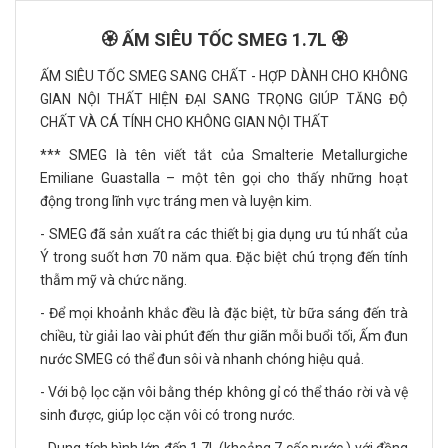
🏵️ ẤM SIÊU TỐC SMEG 1.7L 🏵️
ẤM SIÊU TỐC SMEG SANG CHẤT - HỢP DÀNH CHO KHÔNG
GIAN NỘI THẤT HIỆN ĐẠI SANG TRỌNG GIÚP TĂNG ĐỘ
CHẤT VÀ CÁ TÍNH CHO KHÔNG GIAN NỘI THẤT
*** SMEG là tên viết tắt của Smalterie Metallurgiche
Emiliane Guastalla – một tên gọi cho thấy những hoạt
động trong lĩnh vực tráng men và luyện kim.
- SMEG đã sản xuất ra các thiết bị gia dụng ưu tú nhất của
Ý trong suốt hơn 70 năm qua. Đặc biệt chú trọng đến tính
thẫm mỹ và chức năng.
- Để mọi khoảnh khắc đều là đặc biệt, từ bữa sáng đến trà
chiều, từ giải lao vài phút đến thư giãn mỗi buổi tối, Ấm đun
nước SMEG có thể đun sôi và nhanh chóng hiệu quả.
- Với bộ lọc cặn vôi bằng thép không gỉ có thể tháo rời và vệ
sinh được, giúp lọc cặn vôi có trong nước.