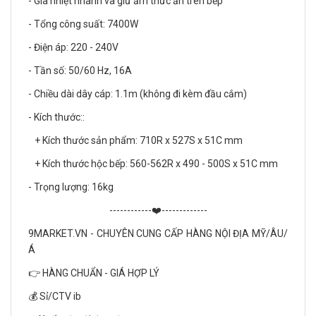
- Gia nhiệt nhanh và giữ ấm thức ăn trên bếp
- Tổng công suất: 7400W
- Điện áp: 220 - 240V
- Tần số: 50/60 Hz, 16A
- Chiều dài dây cáp: 1.1m (không đi kèm đầu cắm)
- Kích thước::
+ Kích thước sản phẩm: 710R x 527S x 51C mm
+ Kích thước hộc bếp: 560-562R x 490 - 500S x 51C mm
- Trọng lượng: 16kg
------------❤️-------------
9MARKET.VN - CHUYÊN CUNG CẤP HÀNG NỘI ĐỊA MỸ/ÂU/
Á
👉 HÀNG CHUẨN - GIÁ HỢP LÝ
💰 Sỉ/CTV ib