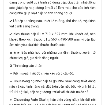
dạng trong suốt quá trình sử dụng bếp. Quạt tản nhiệt lồng
sóc giúp bếp hoạt động êm ái và làm mát cho các linh kiện
cũng như giúp mặt bếp nhanh chóng nguội.
✔️ Là bếp ba vùng nấu, thiết kế vuông, khá tinh tế, mặt kính
vát cạnh sang trọng.
✔️ Kích thước bếp 51 x 710 x 527 mm: khi khoét đá, nên
khoét theo kích thước 51 x 560 x 490-500 mm vì bếp lắp
âm nên yêu cầu kích thước chuẩn xác.
🔥🔥🔥 Bếp phù hợp với những gia đình thường xuyên tổ
chức tiệc, giỗ, gia đình đông người.
♻️ Tính năng sản phẩm
🔹 Kiểm soát nhiệt độ chiên xào với 5 cấp độ.
🔹 Chức năng bộ nhớ: bếp sẽ ghi nhớ mức công suất đang
nấu và các tính năng cài đặt trên bếp nếu bếp vô tình bị tắt
thì khi bật lại , bếp hoạt động trở lại với cài đặt trước đó.
🔹 Chức năng Auto Start (nhận diện vùng nấu): khi đặt nồi