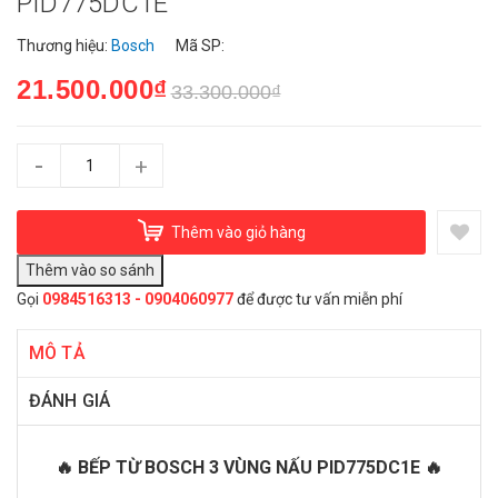
PID775DC1E
Thương hiệu:
Bosch
Mã SP:
21.500.000₫
33.300.000₫
-
+
Thêm vào giỏ hàng
Gọi
0984516313 - 0904060977
để được tư vấn miễn phí
MÔ TẢ
ĐÁNH GIÁ
🔥 BẾP TỪ BOSCH 3 VÙNG NẤU PID775DC1E 🔥