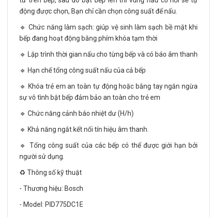
từ trên bếp, sau đó bật bếp lên thì vùng nấu có nồi sẽ tự
động được chọn, Bạn chỉ cần chọn công suất để nấu.
🔹 Chức năng làm sạch: giúp vệ sinh làm sạch bề mặt khi
bếp đang hoạt động bằng phím khóa tạm thời
🔹 Lập trình thời gian nấu cho từng bếp và có báo âm thanh
🔹 Hạn chế tổng công suất nấu của cả bếp
🔹 Khóa trẻ em an toàn tự động hoặc bằng tay ngăn ngừa
sự vô tình bật bếp đảm bảo an toàn cho trẻ em
🔹 Chức năng cảnh báo nhiệt dư (H/h)
🔹 Khả năng ngắt kết nối tín hiệu âm thanh.
🔹 Tổng công suất của các bếp có thể được giới hạn bởi
người sử dụng.
♻️ Thông số kỹ thuật
- Thương hiệu: Bosch
- Model: PID775DC1E