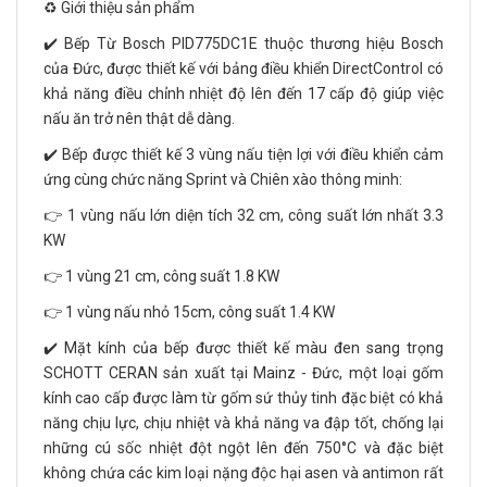
♻️ Giới thiệu sản phẩm
✔️ Bếp Từ Bosch PID775DC1E thuộc thương hiệu Bosch
của Đức, được thiết kế với bảng điều khiển DirectControl có
khả năng điều chỉnh nhiệt độ lên đến 17 cấp độ giúp việc
nấu ăn trở nên thật dễ dàng.
✔️ Bếp được thiết kế 3 vùng nấu tiện lợi với điều khiển cảm
ứng cùng chức năng Sprint và Chiên xào thông minh:
👉 1 vùng nấu lớn diện tích 32 cm, công suất lớn nhất 3.3
KW
👉 1 vùng 21 cm, công suất 1.8 KW
👉 1 vùng nấu nhỏ 15cm, công suất 1.4 KW
✔️ Mặt kính của bếp được thiết kế màu đen sang trọng
SCHOTT CERAN sản xuất tại Mainz - Đức, một loại gốm
kính cao cấp được làm từ gốm sứ thủy tinh đặc biệt có khả
năng chịu lực, chịu nhiệt và khả năng va đập tốt, chống lại
những cú sốc nhiệt đột ngột lên đến 750°C và đặc biệt
không chứa các kim loại nặng độc hại asen và antimon rất