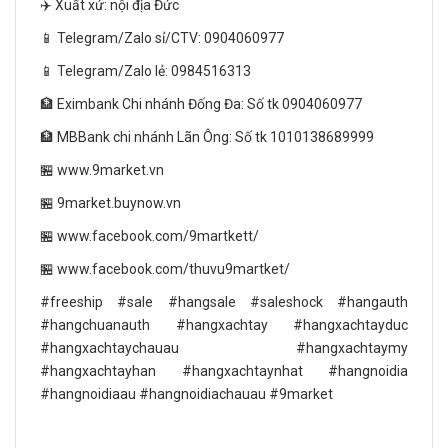
✈️ Xuất xứ: nội địa Đức
📱 Telegram/Zalo sỉ/CTV: 0904060977
📱 Telegram/Zalo lẻ: 0984516313
🏦 Eximbank Chi nhánh Đống Đa: Số tk 0904060977
🏦 MBBank chi nhánh Lãn Ông: Số tk 1010138689999
🏪 www.9market.vn
🏪 9market.buynow.vn
🏪 www.facebook.com/9martkett/
🏪 www.facebook.com/thuvu9martket/
#freeship #sale #hangsale #saleshock #hangauth
#hangchuanauth #hangxachtay #hangxachtayduc
#hangxachtaychauau #hangxachtaymy
#hangxachtayhan #hangxachtaynhat #hangnoidia
#hangnoidiaau #hangnoidiachauau #9market