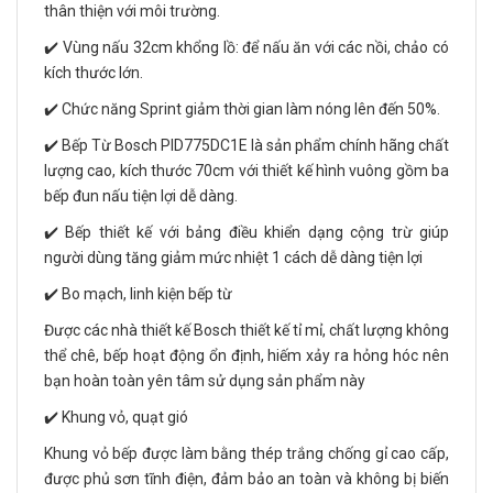
thân thiện với môi trường.
✔️ Vùng nấu 32cm khổng lồ: để nấu ăn với các nồi, chảo có
kích thước lớn.
✔️ Chức năng Sprint giảm thời gian làm nóng lên đến 50%.
✔️ Bếp Từ Bosch PID775DC1E là sản phẩm chính hãng chất
lượng cao, kích thước 70cm với thiết kế hình vuông gồm ba
bếp đun nấu tiện lợi dễ dàng.
✔️ Bếp thiết kế với bảng điều khiển dạng cộng trừ giúp
người dùng tăng giảm mức nhiệt 1 cách dễ dàng tiện lợi
✔️ Bo mạch, linh kiện bếp từ
Được các nhà thiết kế Bosch thiết kế tỉ mỉ, chất lượng không
thể chê, bếp hoạt động ổn định, hiếm xảy ra hỏng hóc nên
bạn hoàn toàn yên tâm sử dụng sản phẩm này
✔️ Khung vỏ, quạt gió
Khung vỏ bếp được làm bằng thép trắng chống gỉ cao cấp,
được phủ sơn tĩnh điện, đảm bảo an toàn và không bị biến