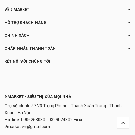
VỀ 9 MARKET
HỖ TRỢ KHÁCH HÀNG
CHÍNH SÁCH
CHẤP NHẬN THANH TOÁN
KẾT NỐI VỚI CHÚNG TÔI
9 MARKET - SIÊU THỊ CỦA MỌI NHÀ
Trụ sở chính:
57 Vũ Trọng Phụng - Thanh Xuân Trung - Thanh
Bếp từ Bosch 3 vùng nấu PID775DC1E
Xuân - Hà Nội
21.500.000₫
Hotline:
0906268080 - 0399024309
Email:
undefined
9market.vn@gmail.com