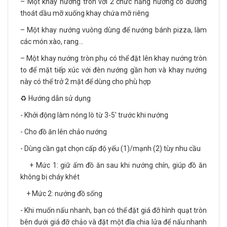
– Một khay nướng tròn với 2 chức năng nướng có đường
thoát dầu mỡ xuống khay chứa mỡ riêng
– Một khay nướng vuông dùng để nướng bánh pizza, làm
các món xào, rang…
– Một khay nướng tròn phụ có thể đặt lên khay nướng tròn
to để mặt tiếp xúc với đèn nướng gần hơn và khay nướng
này có thể trở 2 mặt để dùng cho phù hợp
♻️ Hướng dẫn sử dụng
- Khởi động làm nóng lò từ 3-5' trước khi nướng
- Cho đồ ăn lên chảo nướng
- Dùng cần gạt chọn cấp độ yếu (1)/mạnh (2) tùy nhu cầu
+ Mức 1: giữ ấm đồ ăn sau khi nướng chín, giúp đồ ăn
không bị cháy khét
+ Mức 2: nướng đồ sống
- Khi muốn nấu nhanh, bạn có thể đặt giá đỡ hình quạt tròn
bên dưới giá đỡ chảo và đặt một đĩa chia lửa để nấu nhanh