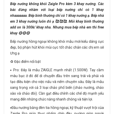
Bếp nướng không khói Zaigle Pro kèm 3 khay nướng. Các
bác đừng nhầm với loại bếp nướng chỉ có 1 khay
nhaaaaaaa.
Bếp bình thường chỉ có 1 khay nướng ạ. Bếp nhà
em 3 khay nướng luôn đó ạ 🥰🥰🥰. Mỗi khay bình thường
add on là 300k/ khay nha. Nhưng mua bếp nhà em thì free
khay 😋😋😋
Bếp nướng hồng ngoại không khói mẫu mới kiểu dáng cực
đẹp, bộ phận hút khói mùi cực tốt chắc chắn các chị em sẽ
Ưng ạ
♻️ Đặc điểm nổi bật
▪️ Pro: Đây là mẫu ZAIGLE mạnh nhất (1.500W). Tay cầm
màu bạc ở đó để di chuyển đầu trên sang trái và phải và
tạo điều kiện cho việc nấu và nếm chuyên sâu. Đây là mẫu
sang trọng với cả 3 loại chảo phổ biến (chảo nướng, chảo
xào và chảo đôi). Cần gạt điều chỉnh các chế độ mạnh yếu
mang đến những chức năng nhanh chóng và tiện lợi.
▪️Đầu nướng bằng đèn tia hồng ngoại, kỹ thuật vượt trội của
Zaigle Pro giúp thực phẩm chín đều, nướng giòn ngoài