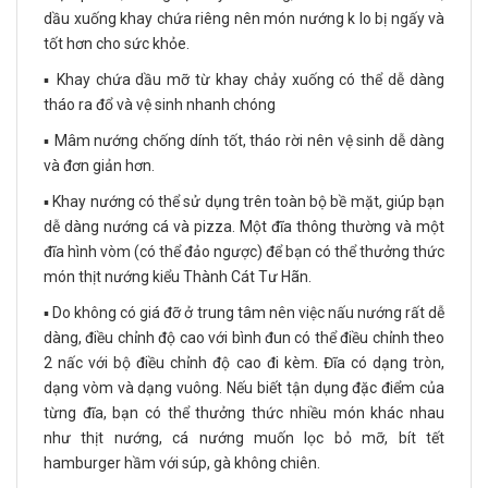
dầu xuống khay chứa riêng nên món nướng k lo bị ngấy và
tốt hơn cho sức khỏe.
▪️ Khay chứa dầu mỡ từ khay chảy xuống có thể dễ dàng
tháo ra đổ và vệ sinh nhanh chóng
▪️ Mâm nướng chống dính tốt, tháo rời nên vệ sinh dễ dàng
và đơn giản hơn.
▪️ Khay nướng có thể sử dụng trên toàn bộ bề mặt, giúp bạn
dễ dàng nướng cá và pizza. Một đĩa thông thường và một
đĩa hình vòm (có thể đảo ngược) để bạn có thể thưởng thức
món thịt nướng kiểu Thành Cát Tư Hãn.
▪️ Do không có giá đỡ ở trung tâm nên việc nấu nướng rất dễ
dàng, điều chỉnh độ cao với bình đun có thể điều chỉnh theo
2 nấc với bộ điều chỉnh độ cao đi kèm. Đĩa có dạng tròn,
dạng vòm và dạng vuông. Nếu biết tận dụng đặc điểm của
từng đĩa, bạn có thể thưởng thức nhiều món khác nhau
như thịt nướng, cá nướng muốn lọc bỏ mỡ, bít tết
hamburger hầm với súp, gà không chiên.