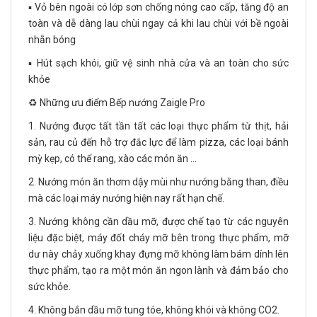
▪️ Vỏ bên ngoài có lớp sơn chống nóng cao cấp, tăng độ an
toàn và dễ dàng lau chùi ngay cả khi lau chùi với bề ngoài
nhẵn bóng
▪️ Hút sạch khói, giữ vệ sinh nhà cửa và an toàn cho sức
khỏe
♻️ Những ưu điểm Bếp nướng Zaigle Pro
1. Nướng được tất tần tất các loại thực phẩm từ thịt, hải
sản, rau củ đến hỗ trợ đắc lực để làm pizza, các loại bánh
mỳ kẹp, có thể rang, xào các món ăn …
2. Nướng món ăn thơm dậy mùi như nướng bằng than, điều
mà các loại máy nướng hiện nay rất hạn chế.
3. Nướng không cần dầu mỡ, được chế tạo từ các nguyên
liệu đặc biệt, máy đốt cháy mỡ bên trong thực phẩm, mỡ
dư này chảy xuống khay đựng mỡ không làm bám dính lên
thực phẩm, tạo ra một món ăn ngon lành và đảm bảo cho
sức khỏe.
4. Không bắn dầu mỡ tung tóe, không khói và không CO2.