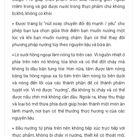
mềm trong và giữ được nước trong thực phẩm chứ không
bị khô, không có khói.
▪️ Được trang bị "nút xoay chuyển đổi độ mạnh / yếu" cho
phép bạn lựa chọn giữa thời điểm bạn muốn nướng một
lúc và khi bạn muốn nướng chậm. Bạn có thể thay đổi
phương pháp nướng tùy theo nguyên liệu và bữa ăn.
▪️ Lò sưởi hồng ngoại làm nóng từ trên cao. Vì nguồn nhiệt ở
phía trên nên nó không tỏa khói và có thể đốt cháy mà
không bị dầu bắn tung tóe. Hơn nữa, tấm được làm nóng
bằng tia hồng ngoại xa từ bên trên làm nóng từ bên dưới
và nóng đến lõi của các thành phần để có thành phẩm
tuyệt vời. Vì nó được "nướng", đĩa không bị cháy và có thể
được nấu chín mà không cần dầu. Ngoài ra, khay thu thập
và loại bỏ mỡ thừa phía dưới giúp hoàn thành một món ăn
lành mạnh, nơi bạn có thể thưởng thức hương vị của các
nguyên liệu.
▪️ Đầu nướng từ phía trên nên không tiếp xúc trực tiếp với
thực phẩm, không bị cháy vỉ nướng, thiết kế có thoát mỡ,