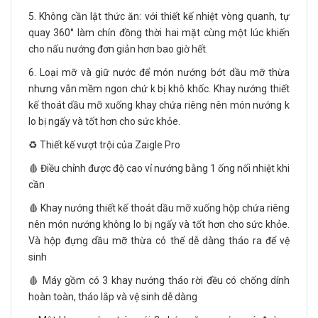
5. Không cần lật thức ăn: với thiết kế nhiệt vòng quanh, tự
quay 360° làm chín đồng thời hai mặt cùng một lúc khiến
cho nấu nướng đơn giản hơn bao giờ hết.
6. Loại mỡ và giữ nước để món nướng bớt dầu mỡ thừa
nhưng vẫn mềm ngon chứ k bị khô khốc. Khay nướng thiết
kế thoát dầu mỡ xuống khay chứa riêng nên món nướng k
lo bị ngấy và tốt hơn cho sức khỏe.
♻️ Thiết kế vượt trội của Zaigle Pro
🩸 Điều chỉnh được độ cao vỉ nướng bằng 1 ống nối nhiệt khi
cần
🩸 Khay nướng thiết kế thoát dầu mỡ xuống hộp chứa riêng
nên món nướng không lo bị ngấy và tốt hơn cho sức khỏe.
Và hộp đựng dầu mỡ thừa có thể dễ dàng tháo ra để vệ
sinh
🩸 Máy gồm có 3 khay nướng tháo rời đều có chống dính
hoàn toàn, tháo lắp và vệ sinh dễ dàng