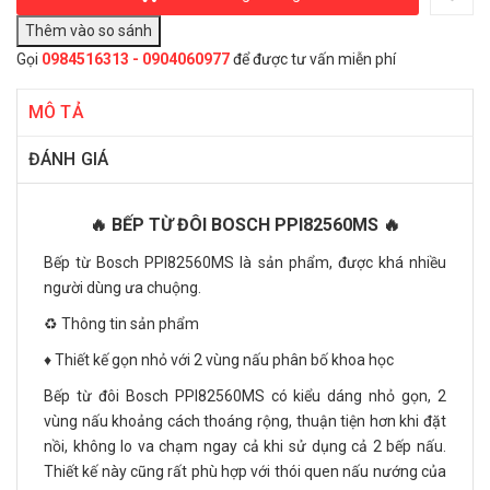
Gọi
0984516313 - 0904060977
để được tư vấn miễn phí
MÔ TẢ
ĐÁNH GIÁ
🔥 BẾP TỪ ĐÔI BOSCH PPI82560MS 🔥
Bếp từ Bosch PPI82560MS là sản phẩm, được khá nhiều
người dùng ưa chuộng.
♻️ Thông tin sản phẩm
♦️ Thiết kế gọn nhỏ với 2 vùng nấu phân bố khoa học
Bếp từ đôi Bosch PPI82560MS có kiểu dáng nhỏ gọn, 2
vùng nấu khoảng cách thoáng rộng, thuận tiện hơn khi đặt
nồi, không lo va chạm ngay cả khi sử dụng cả 2 bếp nấu.
Thiết kế này cũng rất phù hợp với thói quen nấu nướng của