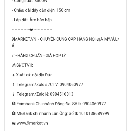
- Công suất: 3500W
- Chiều dài dây dẫn điện: 150 cm
- Lắp đặt: Âm bàn bếp
------------❤️-------------
9MARKET.VN - CHUYÊN CUNG CẤP HÀNG NỘI ĐỊA MỸ/ÂU/
Á
👉 HÀNG CHUẨN - GIÁ HỢP LÝ
💰 Sỉ/CTV ib
✈️ Xuất xứ: nội địa Đức
📱 Telegram/Zalo sỉ/CTV: 0904060977
📱 Telegram/Zalo lẻ: 0984516313
🏦 Eximbank Chi nhánh Đống Đa: Số tk 0904060977
🏦 MBBank chi nhánh Lãn Ông: Số tk 1010138689999
🏪 www.9market.vn