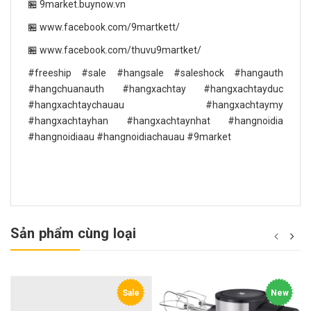
🏪 9market.buynow.vn
🏪 www.facebook.com/9martkett/
🏪 www.facebook.com/thuvu9martket/
#freeship #sale #hangsale #saleshock #hangauth
#hangchuanauth #hangxachtay #hangxachtayduc
#hangxachtaychauau #hangxachtaymy
#hangxachtayhan #hangxachtaynhat #hangnoidia
#hangnoidiaau #hangnoidiachauau #9market
Sản phẩm cùng loại
Sale
New