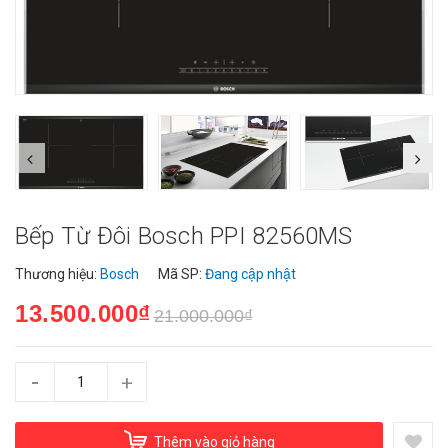
Bếp Từ Đôi Bosch PPI 82560MS
Thương hiệu:
Bosch
Mã SP:
Đang cập nhật
13.500.000₫
21.000.000₫
-
+
Thêm vào giỏ hàng