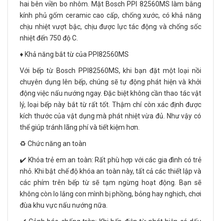
hai bên viền bo nhôm. Mặt Bosch PPI 82560MS làm bằng
kính phủ gốm ceramic cao cấp, chống xước, có khả năng
chịu nhiệt vượt bậc, chịu được lực tác động và chống sốc
nhiệt đến 750 độ C.
♦️ Khả năng bắt từ của PPI82560MS
Với bếp từ Bosch PPI82560MS, khi bạn đặt một loại nồi
chuyên dụng lên bếp, chúng sẽ tự động phát hiện và khởi
động việc nấu nướng ngay. Đặc biệt không cần thao tác vật
lý, loại bếp này bắt từ rất tốt. Thậm chí còn xác định được
kích thước của vật dụng mà phát nhiệt vừa đủ. Như vậy có
thể giúp tránh lãng phí và tiết kiệm hơn.
♻️ Chức năng an toàn
✔️ Khóa trẻ em an toàn: Rất phù hợp với các gia đình có trẻ
nhỏ. Khi bật chế độ khóa an toàn này, tất cả các thiết lập và
các phím trên bếp từ sẽ tạm ngừng hoạt động. Bạn sẽ
không còn lo lắng con mình bị phồng, bỏng hay nghịch, chơi
đùa khu vực nấu nướng nữa.