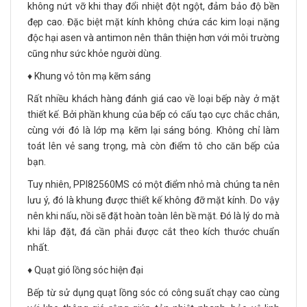
không nứt vỡ khi thay đổi nhiệt đột ngột, đảm bảo độ bền
đẹp cao. Đặc biệt mặt kính không chứa các kim loại nặng
độc hại asen và antimon nên thân thiện hơn với môi trường
cũng như sức khỏe người dùng.
♦️ Khung vỏ tôn mạ kẽm sáng
Rất nhiều khách hàng đánh giá cao về loại bếp này ở mặt
thiết kế. Bởi phần khung của bếp có cấu tạo cực chắc chắn,
cùng với đó là lớp mạ kẽm lại sáng bóng. Không chỉ làm
toát lên vẻ sang trọng, mà còn điểm tô cho căn bếp của
bạn.
Tuy nhiên, PPI82560MS có một điểm nhỏ mà chúng ta nên
lưu ý, đó là khung được thiết kế không đỡ mặt kính. Do vậy
nên khi nấu, nồi sẽ đặt hoàn toàn lên bề mặt. Đó là lý do mà
khi lắp đặt, đá cần phải được cắt theo kích thước chuẩn
nhất.
♦️ Quạt gió lồng sóc hiện đại
Bếp từ sử dụng quạt lồng sóc có công suất chạy cao cùng