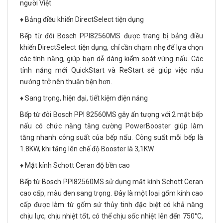
người Việt
♦️ Bảng điều khiển DirectSelect tiện dụng
Bếp từ đôi Bosch PPI82560MS được trang bị bảng điều
khiển DirectSelect tiện dụng, chỉ cần chạm nhẹ để lựa chọn
các tính năng, giúp bạn dễ dàng kiểm soát vùng nấu. Các
tính năng mới QuickStart và ReStart sẽ giúp việc nấu
nướng trở nên thuận tiện hơn.
♦️ Sang trọng, hiện đại, tiết kiệm điện năng
Bếp từ đôi Bosch PPI 82560MS gây ấn tượng với 2 mặt bếp
nấu có chức năng tăng cường PowerBooster giúp làm
tăng nhanh công suất của bếp nấu. Công suất mỗi bếp là
1.8KW, khi tăng lên chế độ Booster là 3,1KW.
♦️ Mặt kính Schott Ceran độ bền cao
Bếp từ Bosch PPI82560MS sử dụng măt kính Schott Ceran
cao cấp, màu đen sang trọng. Đây là một loại gốm kính cao
cấp được làm từ gốm sứ thủy tinh đặc biệt có khả năng
chịu lực, chịu nhiệt tốt, có thể chịu sốc nhiệt lên đến 750°C,