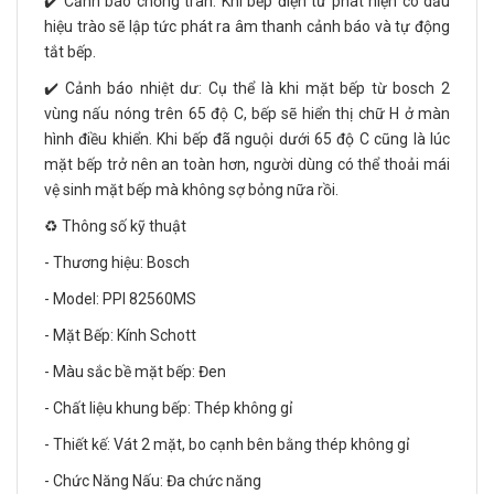
✔️ Cảnh báo chống tràn: Khi bếp điện từ phát hiện có dấu
hiệu trào sẽ lập tức phát ra âm thanh cảnh báo và tự động
tắt bếp.
✔️ Cảnh báo nhiệt dư: Cụ thể là khi mặt bếp từ bosch 2
vùng nấu nóng trên 65 độ C, bếp sẽ hiển thị chữ H ở màn
hình điều khiển. Khi bếp đã nguội dưới 65 độ C cũng là lúc
mặt bếp trở nên an toàn hơn, người dùng có thể thoải mái
vệ sinh mặt bếp mà không sợ bỏng nữa rồi.
♻️ Thông số kỹ thuật
- Thương hiệu: Bosch
- Model: PPI 82560MS
- Mặt Bếp: Kính Schott
- Màu sắc bề mặt bếp: Đen
- Chất liệu khung bếp: Thép không gỉ
- Thiết kế: Vát 2 mặt, bo cạnh bên bằng thép không gỉ
- Chức Năng Nấu: Đa chức năng