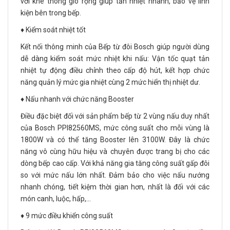
với khe thông gió rộng giúp tản nhiệt nhanh, bảo vệ linh
kiện bên trong bếp.
♦️ Kiểm soát nhiệt tốt
Kết nối thông minh của Bếp từ đôi Bosch giúp người dùng
dễ dàng kiểm soát mức nhiệt khi nấu: Vận tốc quạt tản
nhiệt tự động điều chỉnh theo cấp độ hút, kết hợp chức
năng quản lý mức gia nhiệt cùng 2 mức hiển thị nhiệt dư.
♦️ Nấu nhanh với chức năng Booster
Điều đặc biệt đối với sản phẩm bếp từ 2 vùng nấu duy nhất
của Bosch PPI82560MS, mức công suất cho mỗi vùng là
1800W và có thể tăng Booster lên 3100W. Đây là chức
năng vô cùng hữu hiệu và chuyên được trang bị cho các
dòng bếp cao cấp. Với khả năng gia tăng công suất gấp đôi
so với mức nấu lớn nhất. Đảm bảo cho việc nấu nướng
nhanh chóng, tiết kiệm thời gian hơn, nhất là đối với các
món canh, luộc, hấp,...
♦️ 9 mức điều khiển công suất