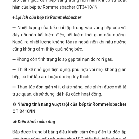
hiện của bếp từ Rommelsbacher CT3410/IN.
♦️ Lợi ích của bếp từ Rommelsbacher
➖ Nhiệt lượng của bếp chỉ tập trung vào vùng tiếp xúc với
đáy nồi nên tiết kiệm điện, tiết kiệm thời gian nấu nướng.
Ngoài ra nhiệt lượng không tỏa ra ngoài nên khi nấu nướng
cũng không cảm thấy quá nóng bức.
➖ Không còn tình trạng lo sợ gặp tai nạn do rò rỉ gas.
➖ Thiết kế nhỏ gọn tiện dụng, phù hợp với mọi không gian
bếp, có thể lắp âm hoặc dương tùy thích.
➖ Thao tác đơn giản vì ít chức năng, các phím được mô tả
trực quan, dễ sử dụng, dễ hiểu cách hoạt động.
♻️ Những tính năng vượt trội của bếp từ Rommelsbacher
CT 3410/IN:
🔥 Điều khiển cảm ứng
Bếp được trang bị bảng điều khiển cảm ứng điện tử độc lập
cho từng vùng nấu với màn hình LED hiển thị khiến cho quá