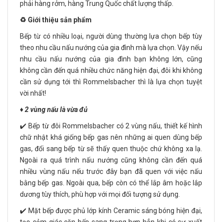
phải hàng rởm, hàng Trung Quốc chất lượng thấp.
♻️ Giới thiệu sản phẩm
Bếp từ có nhiều loại, người dùng thường lựa chọn bếp tùy
theo nhu cầu nấu nướng của gia đình mà lựa chọn. Vậy nếu
nhu cầu nấu nướng của gia đình bạn không lớn, cũng
không cần đến quá nhiều chức năng hiện đại, đôi khi không
cần sử dụng tới thì Rommelsbacher thì là lựa chọn tuyệt
vời nhất!
♦️ 2 vùng nấu là vừa đủ
✔️ Bếp từ đôi Rommelsbacher có 2 vùng nấu, thiết kế hình
chữ nhật khá giống bếp gas nên những ai quen dùng bếp
gas, đổi sang bếp từ sẽ thấy quen thuộc chứ không xa lạ.
Ngoài ra quá trình nấu nướng cũng không cần đến quá
nhiều vùng nấu nếu trước đây bạn đã quen với việc nấu
bằng bếp gas. Ngoài qua, bếp còn có thể lắp âm hoặc lắp
dương tùy thích, phù hợp với mọi đối tượng sử dụng.
✔️ Mặt bếp được phủ lớp kính Ceramic sáng bóng hiện đại,
tạo cảm giác căn bếp sang trọng hơn hẳn khi có sự xuất