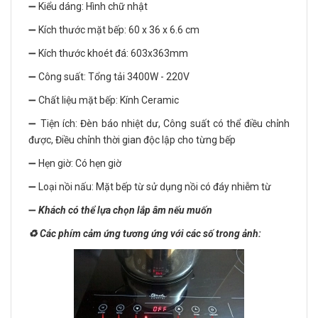
➖ Kiểu dáng: Hình chữ nhật
➖ Kích thước mặt bếp: 60 x 36 x 6.6 cm
➖ Kích thước khoét đá: 603x363mm
➖ Công suất: Tổng tải 3400W - 220V
➖ Chất liệu mặt bếp: Kính Ceramic
➖ Tiện ích: Đèn báo nhiệt dư, Công suất có thể điều chỉnh
được, Điều chỉnh thời gian độc lập cho từng bếp
➖ Hẹn giờ: Có hẹn giờ
➖ Loại nồi nấu: Mặt bếp từ sử dụng nồi có đáy nhiễm từ
➖
Khách có thể lựa chọn lắp âm nếu muốn
♻️ Các phím cảm ứng tương ứng với các số trong ảnh: