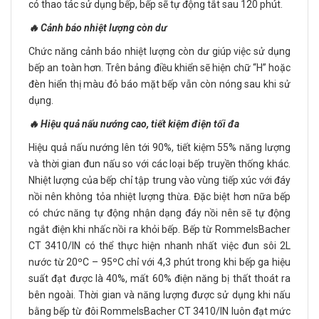
có thao tác sử dụng bếp, bếp sẽ tự động tắt sau 120 phút.
🔥 Cảnh báo nhiệt lượng còn dư
Chức năng cảnh báo nhiệt lượng còn dư giúp việc sử dụng
bếp an toàn hơn. Trên bảng điều khiển sẽ hiện chữ “H” hoặc
đèn hiển thị màu đỏ báo mặt bếp vẫn còn nóng sau khi sử
dụng.
🔥 Hiệu quả nấu nướng cao, tiết kiệm điện tối đa
Hiệu quả nấu nướng lên tới 90%, tiết kiệm 55% năng lượng
và thời gian đun nấu so với các loại bếp truyền thống khác.
Nhiệt lượng của bếp chỉ tập trung vào vùng tiếp xúc với đáy
nồi nên không tỏa nhiệt lượng thừa. Đặc biệt hơn nữa bếp
có chức năng tự động nhận dạng đáy nồi nên sẽ tự động
ngắt điện khi nhấc nồi ra khỏi bếp. Bếp từ RommelsBacher
CT 3410/IN có thể thực hiện nhanh nhất việc đun sôi 2L
nước từ 20ºC – 95ºC chỉ với 4,3 phút trong khi bếp ga hiệu
suất đạt được là 40%, mất 60% điện năng bị thất thoát ra
bên ngoài. Thời gian và năng lượng được sử dụng khi nấu
bằng bếp từ đôi RommelsBacher CT 3410/IN luôn đạt mức