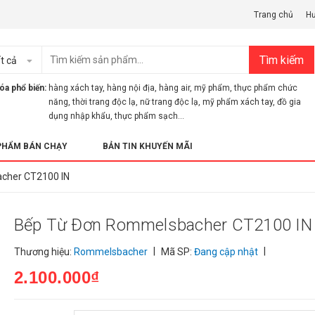
Trang chủ
H
Tìm kiếm
t cả
óa phổ biến:
hàng xách tay
,
hàng nội địa
,
hàng air
,
mỹ phẩm
,
thực phẩm chức
năng
,
thời trang độc lạ
,
nữ trang độc lạ
,
mỹ phẩm xách tay
,
đồ gia
dụng nhập khẩu
,
thực phẩm sạch...
PHẨM BÁN CHẠY
BẢN TIN KHUYẾN MÃI
cher CT2100 IN
Bếp Từ Đơn Rommelsbacher CT2100 IN
|
|
Thương hiệu:
Rommelsbacher
Mã SP:
Đang cập nhật
2.100.000₫