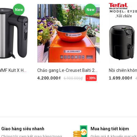
New
New
Máy đánh trứng WMF Kult X Handmixer Edition
Chảo gang Le-Creuset Balti 24cm
4.200.000₫
1.699.000₫
6.900.000₫
- 39%
Mua ngay
Mua ngay
Giao hàng siêu nhanh
Mua hàng tiết kiệm
Chúng tôi cam kết giao hàng trong
Giảm giá & khuyến mại với