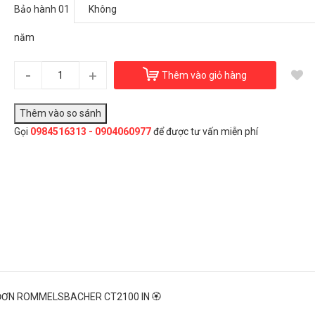
Bếp từ đơn Rommelsbacher CT2100 IN
Bảo hành 01
2.100.000₫
năm
Bảo hành 01 năm:
Không
-
+
Thêm vào giỏ hàng
Đây là giải pháp trải nghiệm phát triển bởi EGANY
ảo hành 01 năm
Gọi
0984516313 - 0904060977
để được tư vấn miễn phí
Không
Có
Chọn Mua
 ĐƠN ROMMELSBACHER CT2100 IN 🏵️