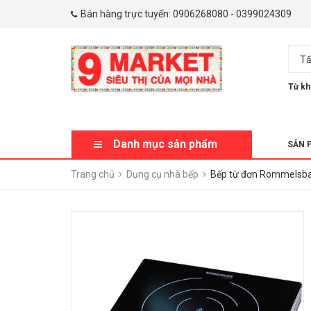
Bán hàng trực tuyến:
0906268080
-
0399024309
Tấ
Từ kh
Danh mục sản phẩm
SẢN 
Trang chủ
Dụng cụ nhà bếp
Bếp từ đơn Rommelsba