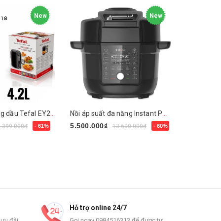
New
New
Nồi chiên không dầu Tefal EY2018
Nồi áp suất đa năng Instant Pot 13 in 1
5.500.000₫
3.990.000
4.399.000₫
- 61%
13.600.000₫
- 60%
Mua ngay
Mua ngay
Hỗ trợ online 24/7
 ưu đãi
Gọi ngay 0984516313 để được tư