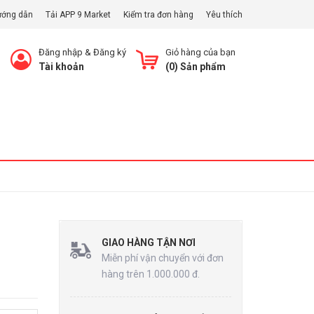
ướng dẫn
Tải APP 9 Market
Kiểm tra đơn hàng
Yêu thích
Đăng nhập
&
Đăng ký
Giỏ hàng của bạn
Tài khoản
(
0
) Sản phẩm
Xem Giỏ
GIAO HÀNG TẬN NƠI
Miễn phí vận chuyển với đơn
hàng trên 1.000.000 đ.