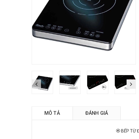
B
MÔ TẢ
ĐÁNH GIÁ
🏵️ BẾP TỪ