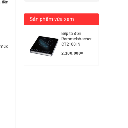
 tiền
Sản phẩm vừa xem
Bếp từ đơn
Rommelsbacher
CT2100 IN
p mức
2.100.000₫