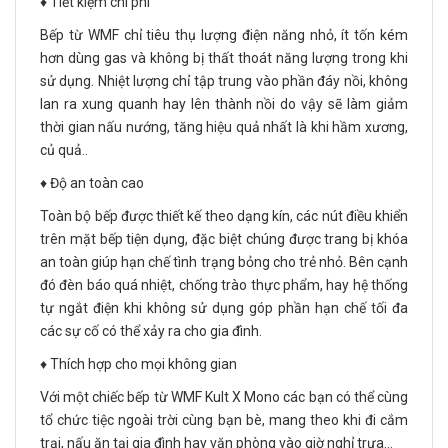
♦️ Tiết kiệm chi phí
Bếp từ WMF chỉ tiêu thụ lượng điện năng nhỏ, ít tốn kém
hơn dùng gas và không bị thất thoát năng lượng trong khi
sử dụng. Nhiệt lượng chỉ tập trung vào phần đáy nồi, không
lan ra xung quanh hay lên thành nồi do vậy sẽ làm giảm
thời gian nấu nướng, tăng hiệu quả nhất là khi hầm xương,
củ quả..
♦️ Độ an toàn cao
Toàn bộ bếp được thiết kế theo dạng kín, các nút điều khiển
trên mặt bếp tiện dụng, đặc biệt chúng được trang bị khóa
an toàn giúp hạn chế tình trạng bỏng cho trẻ nhỏ. Bên cạnh
đó đèn báo quá nhiệt, chống trào thực phẩm, hay hệ thống
tự ngắt điện khi không sử dụng góp phần hạn chế tối đa
các sự cố có thể xảy ra cho gia đình.
♦️ Thích hợp cho mọi không gian
Với một chiếc bếp từ WMF Kult X Mono các bạn có thể cùng
tổ chức tiệc ngoài trời cùng bạn bè, mang theo khi đi cắm
trại, nấu ăn tại gia đình hay văn phòng vào giờ nghỉ trưa…