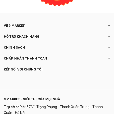
VỀ 9 MARKET
HỖ TRỢ KHÁCH HÀNG
CHÍNH SÁCH
CHẤP NHẬN THANH TOÁN
KẾT NỐI VỚI CHÚNG TÔI
9 MARKET - SIÊU THỊ CỦA MỌI NHÀ
Trụ sở chính:
57 Vũ Trọng Phụng - Thanh Xuân Trung - Thanh
Bếp từ đơn WMF Kult X Mono
Xuân - Hà Nội