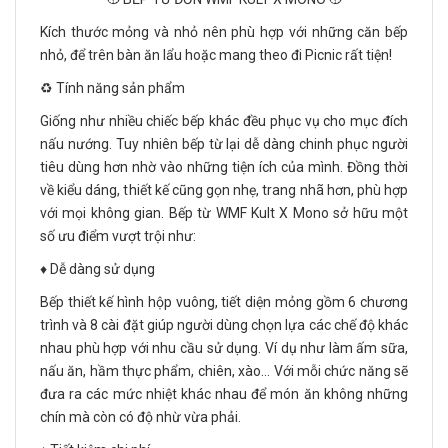
Kích thước mỏng và nhỏ nên phù hợp với những căn bếp
nhỏ, để trên bàn ăn lẩu hoặc mang theo đi Picnic rất tiện!
♻️ Tính năng sản phẩm
Giống như nhiều chiếc bếp khác đều phục vụ cho mục đích
nấu nướng. Tuy nhiên bếp từ lại dễ dàng chinh phục người
tiêu dùng hơn nhờ vào những tiện ích của mình. Đồng thời
về kiểu dáng, thiết kế cũng gọn nhẹ, trang nhã hơn, phù hợp
với mọi không gian. Bếp từ WMF Kult X Mono sở hữu một
số ưu điểm vượt trội như:
♦️ Dễ dàng sử dụng
Bếp thiết kế hình hộp vuông, tiết diện mỏng gồm 6 chương
trình và 8 cài đặt giúp người dùng chọn lựa các chế độ khác
nhau phù hợp với nhu cầu sử dụng. Ví dụ như làm ấm sữa,
nấu ăn, hầm thực phẩm, chiên, xào… Với mỗi chức năng sẽ
đưa ra các mức nhiệt khác nhau để món ăn không những
chín mà còn có độ nhừ vừa phải.