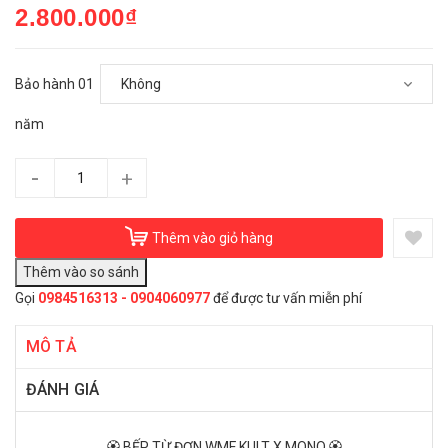
2.800.000₫
Bảo hành 01
năm
-
+
Thêm vào giỏ hàng
Gọi
0984516313 - 0904060977
để được tư vấn miễn phí
MÔ TẢ
ĐÁNH GIÁ
🏵️ BẾP TỪ ĐƠN WMF KULT X MONO 🏵️