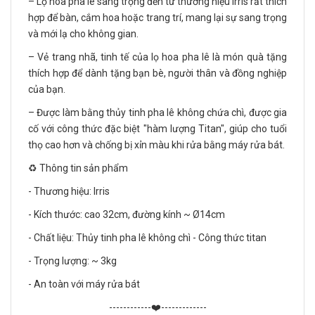
– Lọ hoa pha lê sang trọng đến từ thương hiệu Irris rất thích
hợp để bàn, cắm hoa hoặc trang trí, mang lại sự sang trọng
và mới lạ cho không gian.
– Vẻ trang nhã, tinh tế của lọ hoa pha lê là món quà tặng
thích hợp để dành tặng bạn bè, người thân và đồng nghiệp
của bạn.
– Được làm bằng thủy tinh pha lê không chứa chì, được gia
cố với công thức đặc biệt "hàm lượng Titan", giúp cho tuổi
thọ cao hơn và chống bị xỉn màu khi rửa bằng máy rửa bát.
♻️ Thông tin sản phẩm
- Thương hiệu: Irris
- Kích thước: cao 32cm, đường kính ~ Ø14cm
- Chất liệu: Thủy tinh pha lê không chì - Công thức titan
- Trọng lượng: ~ 3kg
- An toàn với máy rửa bát
------------❤️-------------