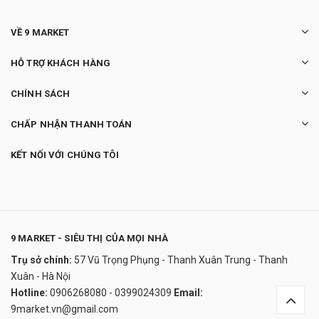
VỀ 9 MARKET
HỖ TRỢ KHÁCH HÀNG
CHÍNH SÁCH
CHẤP NHẬN THANH TOÁN
KẾT NỐI VỚI CHÚNG TÔI
9 MARKET - SIÊU THỊ CỦA MỌI NHÀ
Trụ sở chính:
57 Vũ Trọng Phụng - Thanh Xuân Trung - Thanh
Bình hoa phale tròn Irris cao cấp
Xuân - Hà Nội
1.500.000₫
Hotline:
0906268080 - 0399024309
Email:
undefined
9market.vn@gmail.com