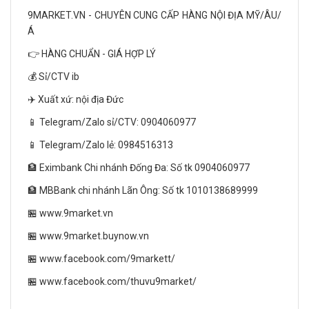
9MARKET.VN - CHUYÊN CUNG CẤP HÀNG NỘI ĐỊA MỸ/ÂU/
Á
👉 HÀNG CHUẨN - GIÁ HỢP LÝ
💰 Sỉ/CTV ib
✈️ Xuất xứ: nội địa Đức
📱 Telegram/Zalo sỉ/CTV: 0904060977
📱 Telegram/Zalo lẻ: 0984516313
🏦 Eximbank Chi nhánh Đống Đa: Số tk 0904060977
🏦 MBBank chi nhánh Lãn Ông: Số tk 1010138689999
🏪 www.9market.vn
🏪 www.9market.buynow.vn
🏪 www.facebook.com/9markett/
🏪 www.facebook.com/thuvu9market/