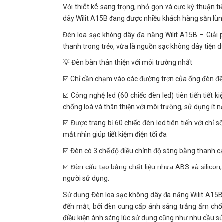
Với thiết kế sang trọng, nhỏ gọn và cực kỳ th
dây Wilit A15B đang được nhiều khách hàng săn lùng
Đèn loa sạc không dây đa năng Wilit A15B – Giải p
thanh trong trẻo, vừa là nguồn sạc không dây tiện d
💡 Đèn bàn thân thiện với môi trường nhất
☑️ Chỉ cần chạm vào các đường trơn của ống đèn để 
☑️ Công nghệ led (60 chiếc đèn led) tiên tiến tiết 
chống loà và thân thiện với môi trường, sử dụng ít 
☑️ Được trang bị 60 chiếc đèn led tiên tiến với chỉ
mắt nhìn giúp tiết kiệm điện tối đa
☑️ Đèn có 3 chế độ điều chỉnh độ sáng bằng thanh c
☑️ Đèn cấu tạo bằng chất liệu nhựa ABS và silico
người sử dụng.
Sử dụng Đèn loa sạc không dây đa năng Wilit A15B 
đến mắt, bởi đèn cung cấp ánh sáng trắng ấm chống
điều kiện ánh sáng lúc sử dụng cũng như nhu cầu s