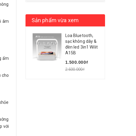
 không
Sản phẩm vừa xem
ới âm
Loa Bluetooth,
sạc không dây &
đèn led 3in1 Wilit
A15B
ng ấm
1.500.000₫
2.600.000₫
u cho
 khỏe
hưởng
p với