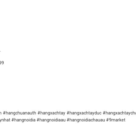
7
99
uth #hangchuanauth #hangxachtay #hangxachtayduc #hangxachtaych
nhat #hangnoidia #hangnoidiaau #hangnoidiachauau #9market