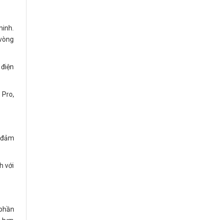
minh.
 vòng
 điện
 Pro,
g đảm
h với
 phần