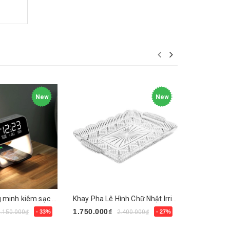
New
New
Đồng hồ thông minh kiêm sạc không dây Mooas Hàn Quốc kèm đèn ngủ
Khay Pha Lê Hình Chữ Nhật Irris Đức
1.750.000₫
1.500.000
2.150.000₫
- 33%
2.400.000₫
- 27%
Mua ngay
Mua ngay