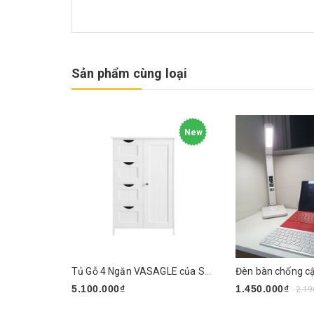
Sản phẩm cùng loại
New
Tủ Gỗ 4 Ngăn VASAGLE của Songmics
5.100.000₫
1.450.000₫
2.19
Mua ngay
Mua ngay