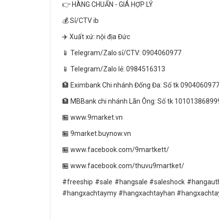
👉 HÀNG CHUẨN - GIÁ HỢP LÝ
💰 Sỉ/CTV ib
✈️ Xuất xứ: nội địa Đức
📱 Telegram/Zalo sỉ/CTV: 0904060977
📱 Telegram/Zalo lẻ: 0984516313
🏦 Eximbank Chi nhánh Đống Đa: Số tk 090406097
🏦 MBBank chi nhánh Lãn Ông: Số tk 10101386899
🏪 www.9market.vn
🏪 9market.buynow.vn
🏪 www.facebook.com/9martkett/
🏪 www.facebook.com/thuvu9martket/
#freeship #sale #hangsale #saleshock #hanga
#hangxachtaymy #hangxachtayhan #hangxachtay