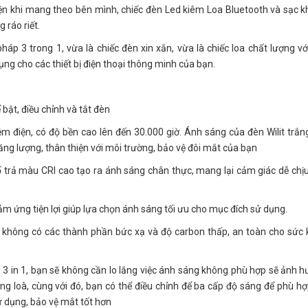
uận tiện khi mang theo bên mình, chiếc đèn Led kiêm Loa Bluetooth và sạc
 ráo riết.
háp 3 trong 1, vừa là chiếc đèn xin xắn, vừa là chiếc loa chất lượng v
ụng cho các thiết bị điện thoại thông minh của bạn.
bật, điều chỉnh và tắt đèn
kiệm điện, có độ bền cao lên đến 30.000 giờ. Ánh sáng của đèn Wilit trắ
năng lượng, thân thiện với môi trường, bảo vệ đôi mắt của bạn
 số trả màu CRI cao tạo ra ánh sáng chân thực, mang lại cảm giác dễ chị
ảm ứng tiện lợi giúp lựa chọn ánh sáng tối ưu cho mục đích sử dụng.
n, không có các thành phần bức xạ và độ carbon thấp, an toàn cho sức
3 in 1, bạn sẽ không cần lo lắng việc ánh sáng không phù hợp sẽ ảnh 
 loà, cùng với đó, bạn có thể điều chỉnh để ba cấp độ sáng để phù hợ
ử dụng, bảo vệ mắt tốt hơn