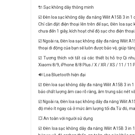
🔌 Sạc không dây thông minh
☑️ Đèn loa sạc không dây đa năng Wilit A15B 3 in 1 c
Chỉ cần đặt điện thoại lên trên đế sạc, Đèn loa sạc 
chưa đến 1 giây, kích hoạt chế độ sạc cho điện thoại
☑️ Ngoài ra, Đèn loa sạc không dây đa năng Wilit A15
thoại di động của bạn sẽ luôn được bảo vệ, giúp tăn
☑️ Tương thích với tất cả các thiết bị hỗ trợ Qi 
Xiaomi 8/9, iPhone 8/8 Plus / X / XR / XS / 11 / 11 
🔊 Loa Bluetooth hiện đại
☑️ Đèn loa sạc không dây đa năng Wilit A15B 3 in 1 
bảo chất lượng âm cao rõ ràng, âm trung sắc nét 
☑️ Ngoài ra, Đèn loa sạc không dây đa năng Wilit A1
độ méo ít ngay cả ở mức âm lượng tối đa.Từ đó, man
💥 An toàn với người sử dụng
☑️ Đèn loa sạc không dây đa năng Wilit A15B 3 in 