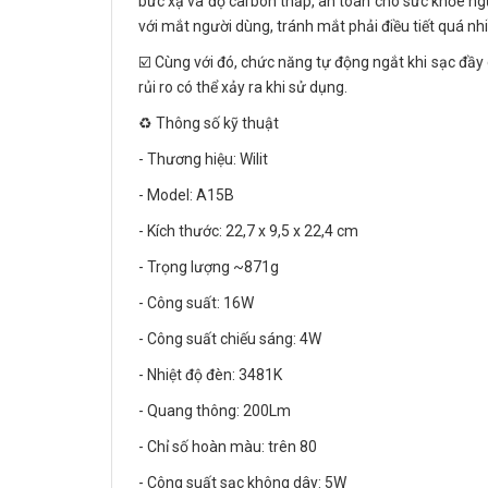
bức xạ và độ carbon thấp, an toàn cho sức khỏe ng
với mắt người dùng, tránh mắt phải điều tiết quá nh
☑️ Cùng với đó, chức năng tự động ngắt khi sạc đầy 
rủi ro có thể xảy ra khi sử dụng.
♻️ Thông số kỹ thuật
- Thương hiệu: Wilit
- Model: A15B
- Kích thước: 22,7 x 9,5 x 22,4 cm
- Trọng lượng ~871g
- Công suất: 16W
- Công suất chiếu sáng: 4W
- Nhiệt độ đèn: 3481K
- Quang thông: 200Lm
- Chỉ số hoàn màu: trên 80
- Công suất sạc không dây: 5W