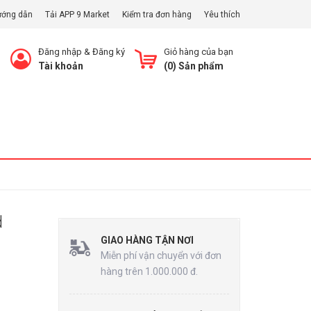
ướng dẫn
Tải APP 9 Market
Kiểm tra đơn hàng
Yêu thích
Đăng nhập
&
Đăng ký
Giỏ hàng của bạn
Tài khoản
(
0
) Sản phẩm
Xem Giỏ
d
GIAO HÀNG TẬN NƠI
Miễn phí vận chuyển với đơn
hàng trên 1.000.000 đ.