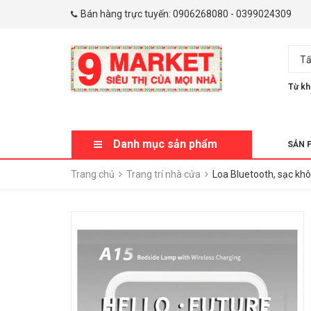
Bán hàng trực tuyến:
0906268080
-
0399024309
Tấ
Từ kh
Danh mục sản phẩm
SẢN 
Trang chủ
Trang trí nhà cửa
Loa Bluetooth, sạc khô