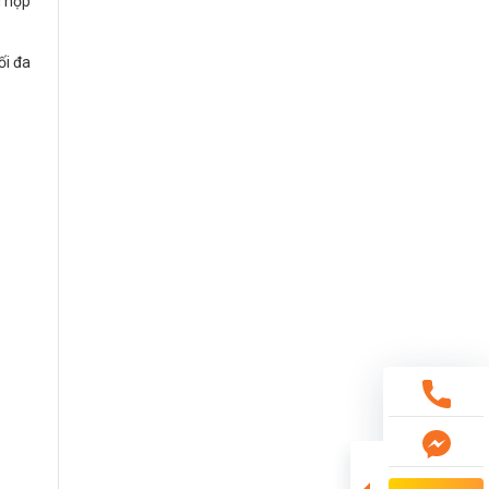
ù hợp
ối đa