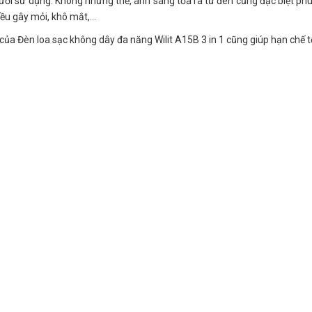
ười sử dụng. Không những thế, ánh sáng tỏa ra từ đèn cũng đặc biệt ph
iều gây mỏi, khô mắt,…
của Đèn loa sạc không dây đa năng Wilit A15B 3 in 1 cũng giúp hạn chế t