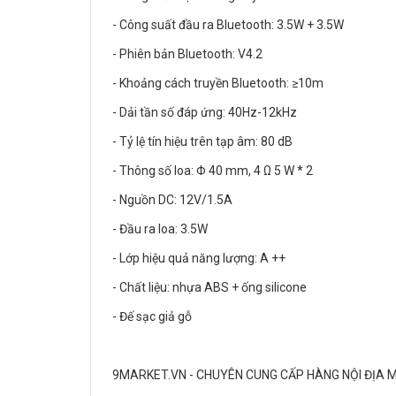
- Công suất đầu ra Bluetooth: 3.5W + 3.5W
- Phiên bản Bluetooth: V4.2
- Khoảng cách truyền Bluetooth: ≥10m
- Dải tần số đáp ứng: 40Hz-12kHz
- Tỷ lệ tín hiệu trên tạp âm: 80 dB
- Thông số loa: Φ 40 mm, 4 Ω 5 W * 2
- Nguồn DC: 12V/1.5A
- Đầu ra loa: 3.5W
- Lớp hiệu quả năng lượng: A ++
- Chất liệu: nhựa ABS + ống silicone
- Đế sạc giả gỗ
9MARKET.VN - CHUYÊN CUNG CẤP HÀNG NỘI ĐỊA 