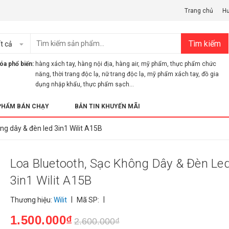
Trang chủ
H
Tìm kiếm
t cả
óa phổ biến:
hàng xách tay
,
hàng nội địa
,
hàng air
,
mỹ phẩm
,
thực phẩm chức
năng
,
thời trang độc lạ
,
nữ trang độc lạ
,
mỹ phẩm xách tay
,
đồ gia
dụng nhập khẩu
,
thực phẩm sạch...
PHẨM BÁN CHẠY
BẢN TIN KHUYẾN MÃI
ng dây & đèn led 3in1 Wilit A15B
Loa Bluetooth, Sạc Không Dây & Đèn Le
3in1 Wilit A15B
|
|
Thương hiệu:
Wilit
Mã SP:
1.500.000₫
2.600.000₫