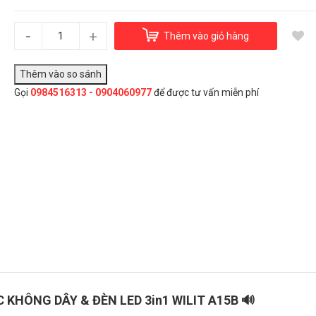
Loa Bluetooth, sạc không dây & đèn led 3in1 Wilit A15B
1.500.000₫
-
+
Thêm vào giỏ hàng
Gọi
0984516313 - 0904060977
để được tư vấn miễn phí
Đây là giải pháp trải nghiệm phát triển bởi EGANY
Chọn Mua
 KHÔNG DÂY & ĐÈN LED 3in1 WILIT A15B 🔊