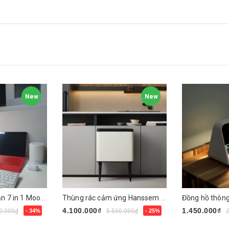
New
New
Đèn bàn chống cận 7 in 1 Mooaz MLW1
Thùng rác cảm ứng Hanssem 30L
4.100.000₫
1.450.000₫
0.000₫
- 34%
5.500.000₫
- 25%
Mua ngay
Mua ngay