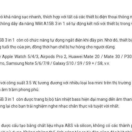
ó khả năng sạc nhanh, thích hợp với tất cả các thiết bị điện thoại thông 
không dây đa năng Wilit A15B 3 in 1 sẽ tự động kết nối với thiết bị trong
.
B 3 in 1 còn có chức năng tự đọng ngắt điện khi đầy pin. Nhờ đó, thiết bị
g tuổi thọ của pin, đồng thời hạn chế bị hư hỏng cho người dùng.
như Apple Watch 5/4/3, Airpods Pro 2, Huawei Mate 20 / Mate 30 / P30
Pro, Samsung Note 5/6/7/8 / Galaxy S10 / S9 / S9 + / S8, v.v.
với công suất 3.5 W, tương đương với nhiều loại loa mini trên thị trườn
và âm trầm phong phú.
5B 3 in 1 còn được trang bị bộ tản nhiệt bass hiện đại mang đến âm than
g lại cho bạn trải nghiệm nghe nhạc chân thực và tuyệt vời nhất.
1 được cấu tạo bằng chất liệu nhựa ABS và silicon, không có các thành