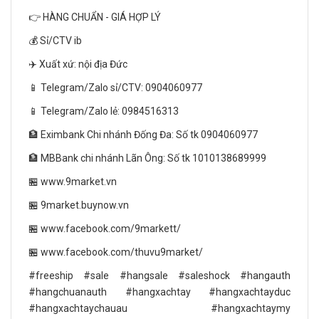
👉 HÀNG CHUẨN - GIÁ HỢP LÝ
💰 Sỉ/CTV ib
✈️ Xuất xứ: nội địa Đức
📱 Telegram/Zalo sỉ/CTV: 0904060977
📱 Telegram/Zalo lẻ: 0984516313
🏦 Eximbank Chi nhánh Đống Đa: Số tk 0904060977
🏦 MBBank chi nhánh Lãn Ông: Số tk 1010138689999
🏪 www.9market.vn
🏪 9market.buynow.vn
🏪 www.facebook.com/9markett/
🏪 www.facebook.com/thuvu9market/
#freeship #sale #hangsale #saleshock #hangauth
#hangchuanauth #hangxachtay #hangxachtayduc
#hangxachtaychauau #hangxachtaymy