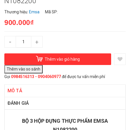
N1082200
Thương hiệu:
Emsa
Mã SP:
900.000₫
-
+
Thêm vào giỏ hàng
Gọi
0984516313 - 0904060977
để được tư vấn miễn phí
MÔ TẢ
ĐÁNH GIÁ
BỘ 3 HỘP ĐỰNG THỰC PHẨM EMSA
N1082200