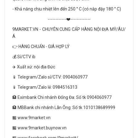
- Khả năng chịu nhiệt lên đến 250 ° C (có nắp đậy 180 ° C)
------------❤️-------------
9MARKET.VN - CHUYÊN CUNG CẤP HÀNG NỘI ĐỊA MỸ/ÂU/
Á
👉 HÀNG CHUẨN - GIÁ HỢP LÝ
💰 Sỉ/CTV ib
✈️ Xuất xứ: nội địa Đức
📱 Telegram/Zalo sỉ/CTV: 0904060977
📱 Telegram/Zalo lẻ: 0984516313
🏦 Eximbank Chi nhánh Đống Đa: Số tk 0904060977
🏦 MBBank chi nhánh Lãn Ông: Số tk 1010138689999
🏪 www.9market.vn
🏪 www.9market.buynow.vn