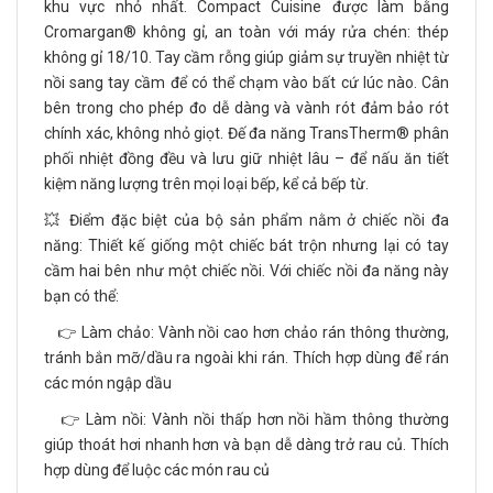
khu vực nhỏ nhất. Compact Cuisine được làm bằng
Cromargan® không gỉ, an toàn với máy rửa chén: thép
không gỉ 18/10. Tay cầm rỗng giúp giảm sự truyền nhiệt từ
nồi sang tay cầm để có thể chạm vào bất cứ lúc nào. Cân
bên trong cho phép đo dễ dàng và vành rót đảm bảo rót
chính xác, không nhỏ giọt. Đế đa năng TransTherm® phân
phối nhiệt đồng đều và lưu giữ nhiệt lâu – để nấu ăn tiết
kiệm năng lượng trên mọi loại bếp, kể cả bếp từ.
💥 Điểm đặc biệt của bộ sản phẩm nằm ở chiếc nồi đa
năng: Thiết kế giống một chiếc bát trộn nhưng lại có tay
cầm hai bên như một chiếc nồi. Với chiếc nồi đa năng này
bạn có thể:
👉 Làm chảo: Vành nồi cao hơn chảo rán thông thường,
tránh bắn mỡ/dầu ra ngoài khi rán. Thích hợp dùng để rán
các món ngập dầu
👉 Làm nồi: Vành nồi thấp hơn nồi hầm thông thường
giúp thoát hơi nhanh hơn và bạn dễ dàng trở rau củ. Thích
hợp dùng để luộc các món rau củ