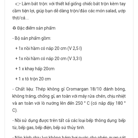
👉 Làm bát trộn: với thiết kế giống chiếc bát trộn kèm tay
cầm tiện lợi, giúp bạn dễ dàng trộn/đảo các món salad, ướp
thịt/cá....
♻️ Đặc điểm sản phẩm
- Bộ sản phẩm gồm:
+ 1x nồi hầm có nắp 20 cm (V 2,5 l)
+ 1x nồi hầm có nắp 20 cm (V 3,3 l)
+ 1 x khay hấp 20cm
+ 1 x tô trộn 20 cm
- Chất liệu: Thép không gỉ Cromargan 18/10 đánh bóng,
không tráng, chống gỉ, an toàn với máy rửa chén, chịu nhiệt
và an toàn với lò nướng lên đến 250 ° C (có nắp đậy 180 °
C).
- Nồi sử dụng được trên tất cả các loại bếp thông dụng: bếp
từ, bếp gas, bếp điện, bếp sứ thủy tinh.
- Nắp kính chịu lực không bám hơi nước cho phép quan sát