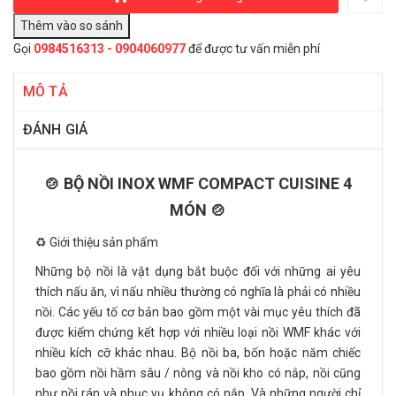
Gọi
0984516313 - 0904060977
để được tư vấn miễn phí
MÔ TẢ
ĐÁNH GIÁ
🍲 BỘ NỒI INOX WMF COMPACT CUISINE 4
MÓN 🍲
♻️ Giới thiệu sản phẩm
Những bộ nồi là vật dụng bắt buộc đối với những ai yêu
thích nấu ăn, vì nấu nhiều thường có nghĩa là phải có nhiều
nồi. Các yếu tố cơ bản bao gồm một vài mục yêu thích đã
được kiểm chứng kết hợp với nhiều loại nồi WMF khác với
nhiều kích cỡ khác nhau. Bộ nồi ba, bốn hoặc năm chiếc
bao gồm nồi hầm sâu / nông và nồi kho có nắp, nồi cũng
như nồi rán và phục vụ không có nắp. Và những người chỉ