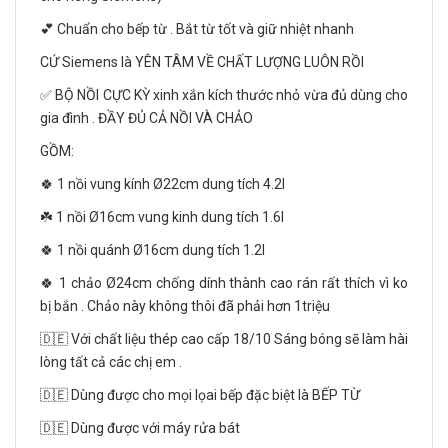
💕 Chuẩn cho bếp từ . Bắt từ tốt và giữ nhiệt nhanh
CỨ Siemens là YÊN TÂM VỀ CHẤT LƯỢNG LUÔN RỒI
✅ BỘ NỒI CỰC KỲ xinh xắn kích thước nhỏ vừa đủ dùng cho
gia đình . ĐẦY ĐỦ CẢ NỒI VÀ CHẢO
GỒM:
🍀 1 nồi vung kính Ø22cm dung tích 4.2l
☘️ 1 nồi Ø16cm vung kinh dung tích 1.6l
🍀 1 nồi quánh Ø16cm dung tích 1.2l
🍀 1 chảo Ø24cm chống dính thành cao rán rất thích vì ko
bị bắn . Chảo này không thôi đã phải hơn 1triệu
🇩🇪 Với chất liệu thép cao cấp 18/10 Sáng bóng sẽ làm hài
lòng tất cả các chị em .
🇩🇪 Dùng được cho mọi lọai bếp đặc biệt là BẾP TỪ
🇩🇪 Dùng được với máy rửa bát