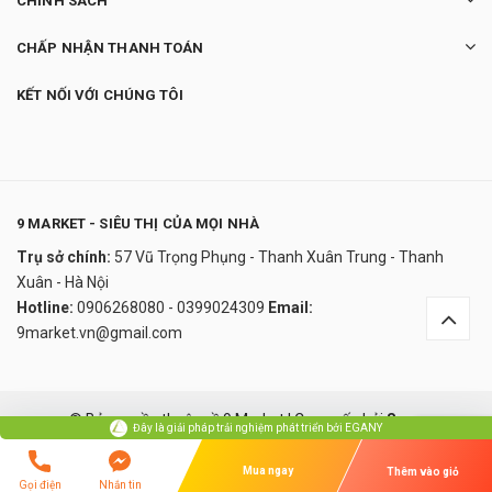
CHÍNH SÁCH
CHẤP NHẬN THANH TOÁN
KẾT NỐI VỚI CHÚNG TÔI
9 MARKET - SIÊU THỊ CỦA MỌI NHÀ
Trụ sở chính:
57 Vũ Trọng Phụng - Thanh Xuân Trung - Thanh
Bộ nồi Siemens HZ390042
Xuân - Hà Nội
3.200.000₫
Hotline:
0906268080 - 0399024309
Email:
undefined
9market.vn@gmail.com
Đây là giải pháp trải nghiệm phát triển bởi EGANY
© Bản quyền thuộc về 9 Market
|
Cung cấp bởi
Sapo
Đây là giải pháp trải nghiệm phát triển bởi EGANY
Xem Giỏ Hàng Và Thanh Toán
So sánh
Mua ngay
Thêm vào giỏ
Gọi điện
Nhắn tin
Lỗi giao diện: file 'snippets/ozui_script.bwt' không được tìm thấy