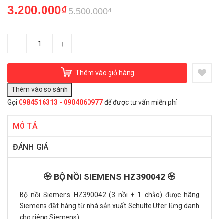
3.200.000₫
5.500.000₫
-
+
Thêm vào giỏ hàng
Gọi
0984516313 - 0904060977
để được tư vấn miễn phí
MÔ TẢ
ĐÁNH GIÁ
🏵️ BỘ NỒI SIEMENS HZ390042 🏵️
Bộ nồi Siemens HZ390042 (3 nồi + 1 chảo) được hãng
Siemens đặt hàng từ nhà sản xuất Schulte Ufer lừng danh
cho riêng Siemens)