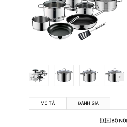
MÔ TẢ
ĐÁNH GIÁ
🇩🇪 BỘ NỒ