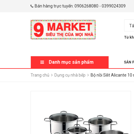
Bán hàng trực tuyến:
0906268080
-
0399024309
Tấ
Từ kh
Danh mục sản phẩm
SẢN 
Trang chủ
Dụng cụ nhà bếp
Bộ nồi Silit Alicante 1