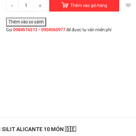
Bộ nồi Silit Alicante 10 món
-
+
Thêm vào giỏ hàng
6.200.000₫
Gọi
0984516313 - 0904060977
để được tư vấn miễn phí
Đây là giải pháp trải nghiệm phát triển bởi EGANY
Chọn Mua
I SILIT ALICANTE 10 MÓN 🇩🇪