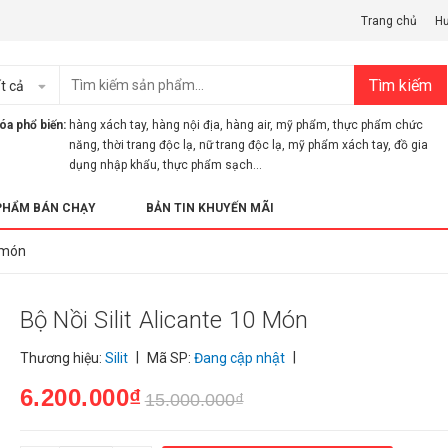
Trang chủ
H
Tìm kiếm
t cả
óa phổ biến:
hàng xách tay
,
hàng nội địa
,
hàng air
,
mỹ phẩm
,
thực phẩm chức
năng
,
thời trang độc lạ
,
nữ trang độc lạ
,
mỹ phẩm xách tay
,
đồ gia
dụng nhập khẩu
,
thực phẩm sạch...
PHẨM BÁN CHẠY
BẢN TIN KHUYẾN MÃI
0 món
Bộ Nồi Silit Alicante 10 Món
|
|
Thương hiệu:
Silit
Mã SP:
Đang cập nhật
6.200.000₫
15.000.000₫