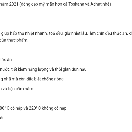
ất năm 2021 (dòng đẹp mỹ mãn hơn cả Toskana và Achat nhé)
 giúp hấp thụ nhiệt nhanh, toả đều, giữ nhiệt lâu, làm chín đều thức ăn, 
g của thực phẩm.
thức ăn
nước, tiết kiệm năng lượng và thời gian đun nấu
ng nhã mà còn đặc biệt chống nóng.
n và tiện cầm nắm.
 180° C có nắp và 220° C không có nắp.
ài