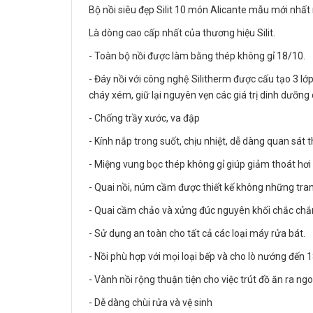
Bộ nồi siêu đẹp Silit 10 món Alicante mẫu mới nh
Là dòng cao cấp nhất của thương hiệu Silit.
- Toàn bộ nồi được làm bằng thép không gỉ 18/10.
- Đáy nồi với công nghệ Silitherm được cấu tạo 3 lớp
cháy xém, giữ lại nguyên vẹn các giá trị dinh dưỡn
- Chống trầy xước, va đập
- Kính nắp trong suốt, chịu nhiệt, dễ dàng quan sát 
- Miệng vung bọc thép không gỉ giúp giảm thoát hơi 
- Quai nồi, núm cầm được thiết kế không những tra
- Quai cầm chảo và xửng đúc nguyên khối chắc chắ
- Sử dụng an toàn cho tất cả các loại máy rửa bát.
- Nồi phù hợp với mọi loại bếp và cho lò nướng đến
- Vành nồi rộng thuận tiện cho việc trút đồ ăn ra ngo
- Dễ dàng chùi rửa và vệ sinh