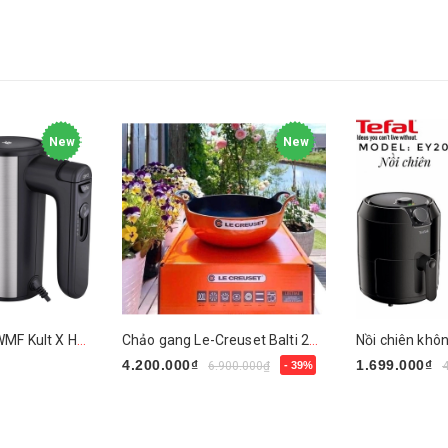
New
New
Máy đánh trứng WMF Kult X Handmixer Edition
Chảo gang Le-Creuset Balti 24cm
4.200.000₫
1.699.000₫
6.900.000₫
- 39%
Mua ngay
Mua ngay