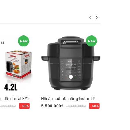
New
New
Nồi chiên không dầu Tefal EY2018
Nồi áp suất đa năng Instant Pot 13 in 1
5.500.000₫
3.990.000
4.399.000₫
- 61%
13.600.000₫
- 60%
Mua ngay
Mua ngay