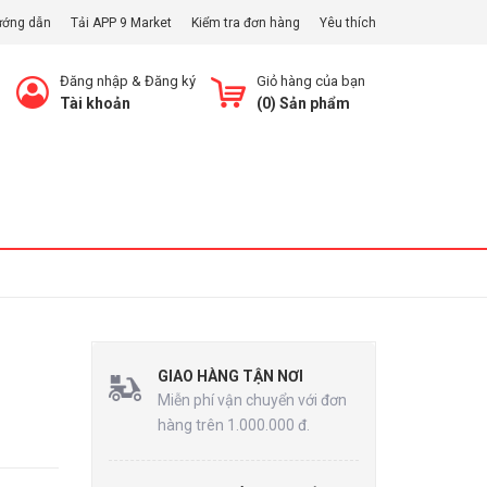
ướng dẫn
Tải APP 9 Market
Kiểm tra đơn hàng
Yêu thích
Đăng nhập
&
Đăng ký
Giỏ hàng của bạn
Tài khoản
(
0
) Sản phẩm
Xem Giỏ
GIAO HÀNG TẬN NƠI
Miễn phí vận chuyển với đơn
hàng trên 1.000.000 đ.