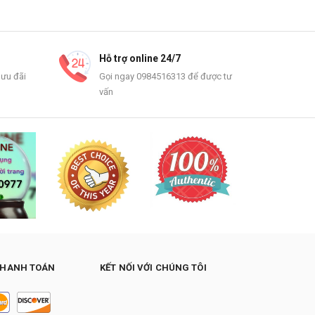
Hỗ trợ online 24/7
 ưu đãi
Gọi ngay 0984516313 để được tư
vấn
THANH TOÁN
KẾT NỐI VỚI CHÚNG TÔI