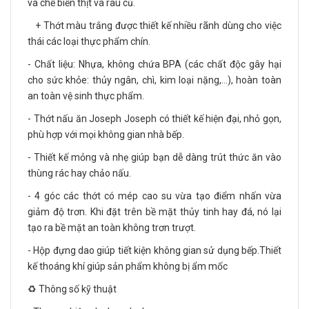
và chế biến thịt và rau củ.
+ Thớt màu trắng được thiết kế nhiều rãnh dùng cho việc
thái các loại thực phẩm chín.
- Chất liệu: Nhựa, không chứa BPA (các chất độc gây hại
cho sức khỏe: thủy ngân, chì, kim loại nặng,...), hoàn toàn
an toàn vệ sinh thực phẩm.
- Thớt nấu ăn Joseph Joseph có thiết kế hiện đại, nhỏ gọn,
phù hợp với mọi không gian nhà bếp.
- Thiết kế mỏng và nhẹ giúp bạn dễ dàng trút thức ăn vào
thùng rác hay chảo nấu.
- 4 góc các thớt có mép cao su vừa tạo điểm nhấn vừa
giảm độ trơn. Khi đặt trên bề mặt thủy tinh hay đá, nó lại
tạo ra bề mặt an toàn không trơn trượt.
- Hộp đựng dao giúp tiết kiện không gian sử dụng bếp.Thiết
kế thoáng khí giúp sản phẩm không bị ẩm mốc
♻️ Thông số kỹ thuật