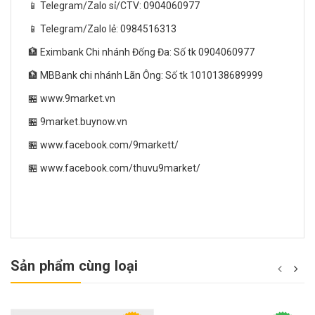
📱 Telegram/Zalo sỉ/CTV: 0904060977
📱 Telegram/Zalo lẻ: 0984516313
🏦 Eximbank Chi nhánh Đống Đa: Số tk 0904060977
🏦 MBBank chi nhánh Lãn Ông: Số tk 1010138689999
🏪 www.9market.vn
🏪 9market.buynow.vn
🏪 www.facebook.com/9markett/
🏪 www.facebook.com/thuvu9market/
Sản phẩm cùng loại