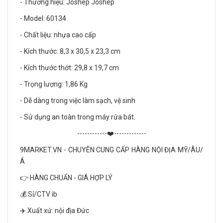
- Thương hiệu: Joshep Joshep
- Model: 60134
- Chất liệu: nhựa cao cấp
- Kích thước: 8,3 x 30,5 x 23,3 cm
- Kích thước thớt: 29,8 x 19,7 cm
- Trọng lượng: 1,86 Kg
- Dễ dàng trong việc làm sạch, vệ sinh
- Sử dụng an toàn trong máy rửa bát.
------------❤️-------------
9MARKET.VN - CHUYÊN CUNG CẤP HÀNG NỘI ĐỊA MỸ/ÂU/
Á
👉 HÀNG CHUẨN - GIÁ HỢP LÝ
💰 Sỉ/CTV ib
✈️ Xuất xứ: nội địa Đức