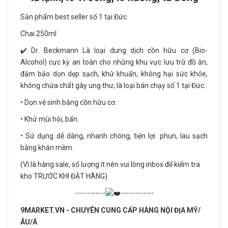
Sản phẩm best seller số 1 tại Đức
Chai 250ml
✔️ Dr. Beckmann Là loại dung dịch cồn hữu cơ (Bio-
Alcohol) cực kỳ an toàn cho những khu vực lưu trữ đồ ăn,
đảm bảo dọn dẹp sạch, khử khuẩn, không hại sức khỏe,
không chứa chất gây ung thư, là loại bán chạy số 1 tại Đức.
• Dọn vệ sinh bằng cồn hữu cơ.
• Khử mùi hôi, bẩn.
• Sử dụng dễ dàng, nhanh chóng, tiện lợi: phun, lau sạch
bằng khăn mềm.
(Vì là hàng sale, số lượng ít nên vui lòng inbox để kiểm tra
kho TRƯỚC KHI ĐẶT HÀNG)
------------
-------------
9MARKET.VN - CHUYÊN CUNG CẤP HÀNG NỘI ĐỊA MỸ/
ÂU/Á