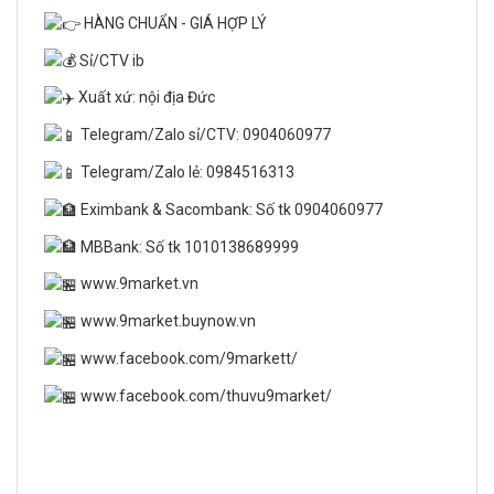
HÀNG CHUẨN - GIÁ HỢP LÝ
Sỉ/CTV ib
Xuất xứ: nội địa Đức
Telegram/Zalo sỉ/CTV: 0904060977
Telegram/Zalo lẻ: 0984516313
Eximbank & Sacombank: Số tk 0904060977
MBBank: Số tk 1010138689999
www.9market.vn
www.9market.buynow.vn
www.facebook.com/9markett/
www.facebook.com/thuvu9market/