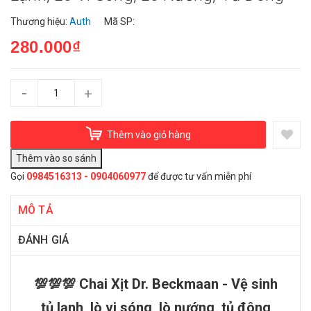
Thương hiệu:
Auth
Mã SP:
280.000₫
-
+
Thêm vào giỏ hàng
Gọi
0984516313 - 0904060977
để được tư vấn miễn phí
MÔ TẢ
ĐÁNH GIÁ
💯💯💯 Chai Xịt Dr. Beckmaan - Vệ sinh
tủ lạnh, lò vi sóng, lò nướng, tủ đông