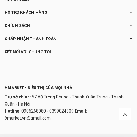
HỖ TRỢ KHÁCH HÀNG
CHÍNH SÁCH
CHẤP NHẬN THANH TOÁN
KẾT NỐI VỚI CHÚNG TÔI
9 MARKET - SIÊU THỊ CỦA MỌI NHÀ
Trụ sở chính:
57 Vũ Trọng Phụng - Thanh Xuân Trung - Thanh
Chai Xịt Dr. Beckmaan - Vệ sinh tủ lạnh, lò vi
Xuân - Hà Nội
sóng, lò nướng, tủ đông
Hotline:
0906268080 - 0399024309
Email:
280.000₫
9market.vn@gmail.com
undefined