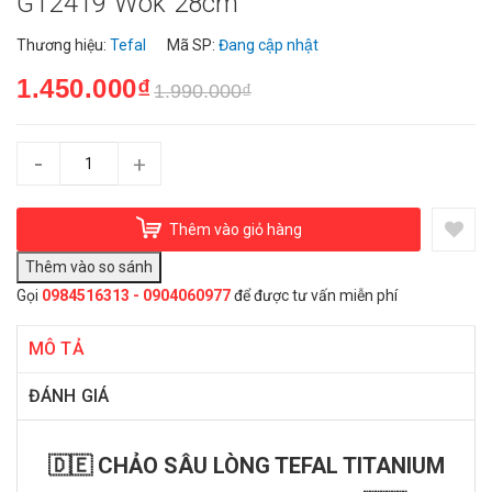
G12419 Wok 28cm
Thương hiệu:
Tefal
Mã SP:
Đang cập nhật
1.450.000₫
1.990.000₫
-
+
Thêm vào giỏ hàng
Gọi
0984516313 - 0904060977
để được tư vấn miễn phí
MÔ TẢ
ĐÁNH GIÁ
🇩🇪 CHẢO SÂU LÒNG TEFAL TITANIUM