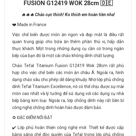
FUSION G12419 WOK 28cm 🇩🇪
🔥🔥🔥 Chảo cực thích! Ko thích em hoàn tiền nha!
❤️ Made in France
Việc chế biến được món ăn ngon và đẹp mắt là điều rất
quan trọng giúp cho bữa ăn thêm phần thú vị, hấp dẫn
thực khách. Một trong những dụng cụ cần có trong ngăn
bếp của bạn đó là một cái chảo không dính chất lượng.
Chảo Tefal Titanium Fusion G12419 Wok 28cm rất phù
hợp cho việc chế biến các món ăn châu Á. Ngoài ra, hình
dạng chảo sâu cho phép dễ dàng khuấy. Nhờ lớp phủ chống
dính Tefal Titanium Excellence, nó có thể chịu được sự mài
mòn cao nhất và lý tưởng để sử dụng với các dụng cụ nhà
bếp bằng kim loại. Ngoài ra, lớp chống dính này rất bền bỉ
công nghệ chống dính hoàn hảo được đảm bảo.
♻️ ĐẶC ĐIỂM NỔI BẬT
✔️ Lớp phủ hoàn thiện công nghệ mới: Thiết kế được cấp
bằng sáng chế độc quyền của Tefal trong lớp phủ chống