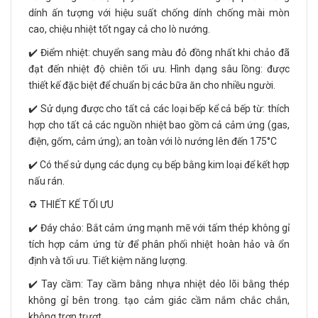
dính ấn tượng với hiệu suất chống dính chống mài mòn
cao, chiệu nhiệt tốt ngay cả cho lò nướng.
✔️ Điểm nhiệt: chuyển sang màu đỏ đồng nhất khi chảo đã
đạt đến nhiệt độ chiên tối ưu. Hình dạng sâu lồng: được
thiết kế đặc biệt để chuẩn bị các bữa ăn cho nhiều người.
✔️ Sử dụng được cho tất cả các loại bếp kể cả bếp từ: thích
hợp cho tất cả các nguồn nhiệt bao gồm cả cảm ứng (gas,
điện, gốm, cảm ứng); an toàn với lò nướng lên đến 175°C
✔️ Có thể sử dụng các dụng cụ bếp bằng kim loại để kết hợp
nấu rán.
♻️ THIẾT KẾ TỐI ƯU
✔️ Đáy chảo: Bắt cảm ứng mạnh mẽ với tấm thép không gỉ
tích hợp cảm ứng từ để phân phối nhiệt hoàn hảo và ổn
định và tối ưu. Tiết kiệm năng lượng.
✔️ Tay cầm: Tay cầm bằng nhựa nhiệt dẻo lõi bằng thép
không gỉ bên trong. tạo cảm giác cầm nắm chắc chắn,
không trơn trượt.