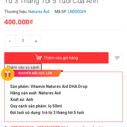
Từ 3 Tháng Tới 5 Tuổi Của Anh
Thương hiệu:
Natures Aid
Mã SP:
LN000069
400.000₫
-
+
Thêm vào giỏ hàng
KHUYẾN MÃI CỰC LỚN
Sản phẩm: Vitamin Natures Aid DHA Drop
Hãng sản xuất: Natures Aid
Xuất xứ: Anh
Quy cách sản phẩm: lọ 50ml
Đối tuổi sử dụng: trẻ từ 3 tháng tới 5 tuổi