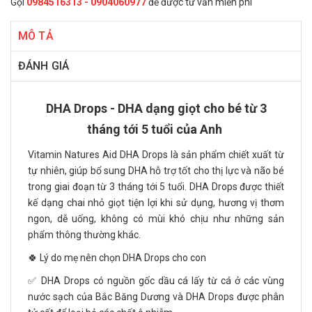
Gọi
0984516313 - 0904060977
để được tư vấn miễn phí
MÔ TẢ
ĐÁNH GIÁ
DHA Drops - DHA dạng giọt cho bé từ 3
tháng tới 5 tuổi của Anh
Vitamin Natures Aid DHA Drops là sản phẩm chiết xuất từ
tự nhiên, giúp bổ sung DHA hỗ trợ tốt cho thị lực và não bé
trong giai đoạn từ 3 tháng tới 5 tuổi. DHA Drops được thiết
kế dạng chai nhỏ giọt tiện lợi khi sử dụng, hương vị thơm
ngon, dễ uống, không có mùi khó chịu như những sản
phẩm thông thường khác.
🍀 Lý do mẹ nên chọn DHA Drops cho con
✅ DHA Drops có nguồn gốc dầu cá lấy từ cá ở các vùng
nước sạch của Bắc Băng Dương và DHA Drops được phân