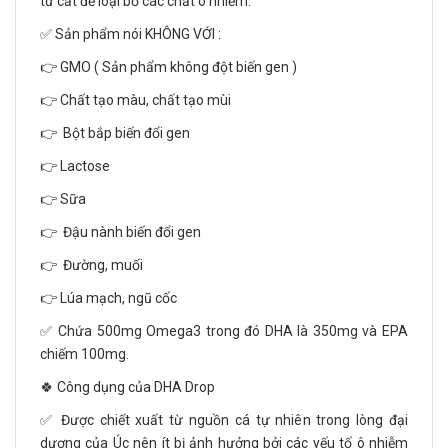
tử cất để loại bỏ các chất ô nhiễm.
✅ Sản phẩm nói KHÔNG VỚI :
👉 GMO ( Sản phẩm không đột biến gen )
👉 Chất tạo màu, chất tạo mùi
👉 Bột bắp biến đổi gen
👉 Lactose
👉 Sữa
👉 Đậu nành biến đổi gen
👉 Đường, muối
👉 Lúa mạch, ngũ cốc
✅ Chứa 500mg Omega3 trong đó DHA là 350mg và EPA
chiếm 100mg.
🍀 Công dụng của DHA Drop
✅ Được chiết xuất từ nguồn cá tự nhiên trong lòng đại
dương của Úc nên ít bị ảnh hưởng bởi các yếu tố ô nhiễm