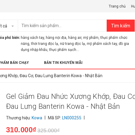
Trang chủ
H
Tìm kiếm
t cả
óa phổ biến:
hàng xách tay
,
hàng nội địa
,
hàng air
,
mỹ phẩm
,
thực phẩm chức
năng
,
thời trang độc lạ
,
nữ trang độc lạ
,
mỹ phẩm xách tay
,
đồ gia
dụng nhập khẩu
,
thực phẩm sạch...
PHẨM BÁN CHẠY
BẢN TIN KHUYẾN MÃI
ơng Khớp, Đau Cơ, Đau Lưng Banterin Kowa - Nhật Bản
Gel Giảm Đau Nhức Xương Khớp, Đau Cơ
Đau Lưng Banterin Kowa - Nhật Bản
|
|
Thương hiệu:
Kowa
Mã SP:
LN000255
310.000₫
325.000₫