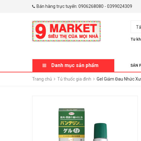
Bán hàng trực tuyến:
0906268080
-
0399024309
Tấ
Từ kh
Danh mục sản phẩm
SẢN 
Trang chủ
Tủ thuốc gia đình
Gel Giảm Đau Nhức Xư