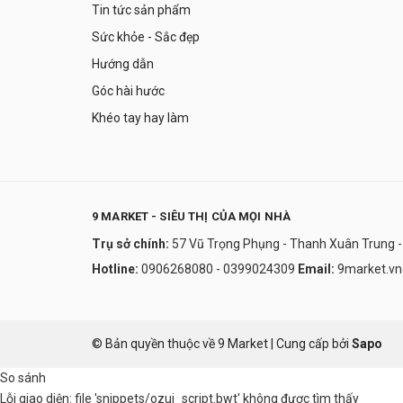
Tin tức sản phẩm
Sức khỏe - Sắc đẹp
Hướng dẫn
Góc hài hước
Khéo tay hay làm
9 MARKET - SIÊU THỊ CỦA MỌI NHÀ
Trụ sở chính:
57 Vũ Trọng Phụng - Thanh Xuân Trung -
Hotline:
0906268080 - 0399024309
Email:
9market.v
© Bản quyền thuộc về 9 Market
|
Cung cấp bởi
Sapo
So sánh
Lỗi giao diện: file 'snippets/ozui_script.bwt' không được tìm thấy