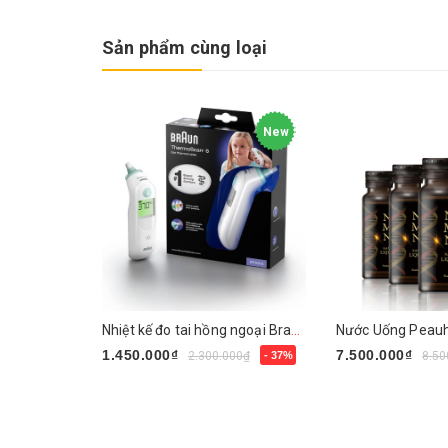
Sản phẩm cùng loại
New
Nhiệt kế đo tai hồng ngoại Braun ThermoScan 6 IRT6515
1.450.000₫
7.500.000₫
2.300.000₫
- 37%
8.50
Mua ngay
Mua ngay