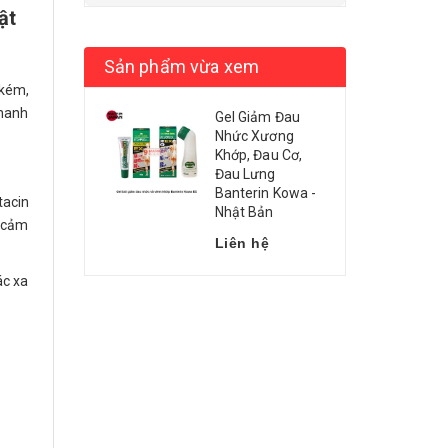
ật
Sản phẩm vừa xem
 kém,
nhanh
Gel Giảm Đau
Nhức Xương
Khớp, Đau Cơ,
Đau Lưng
Banterin Kowa -
tacin
Nhật Bản
n cảm
Liên hệ
ác xa