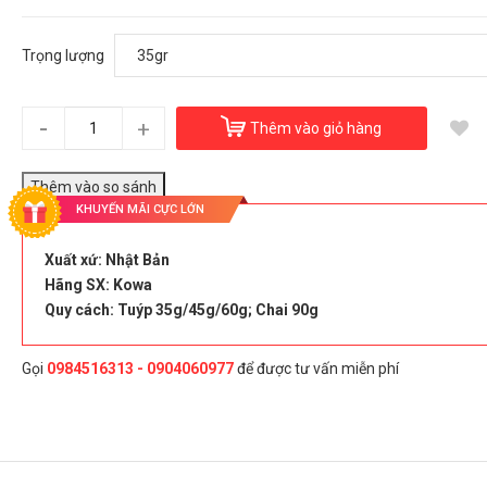
Gel Giảm Đau Nhức Xương Khớp, Đau Cơ, Đau Lưng
Banterin Kowa - Nhật Bản
310.000₫
Trọng lượng
Trọng lượng:
35gr
-
+
Thêm vào giỏ hàng
Đây là giải pháp trải nghiệm phát triển bởi EGANY
rọng lượng
KHUYẾN MÃI CỰC LỚN
35gr
45gr
60gr
Xuất xứ: Nhật Bản
Hãng SX: Kowa
Quy cách: Tuýp 35g/45g/60g; Chai 90g
Chọn Mua
Gọi
0984516313 - 0904060977
để được tư vấn miễn phí