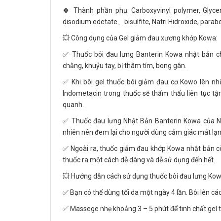
🍀 Thành phần phụ: Carboxyvinyl polymer, Glycer
disodium edetate、bisulfite, Natri Hidroxide, parab
💥 Công dụng của Gel giảm đau xương khớp Kowa:
✅ Thuốc bôi đau lưng Banterin Kowa nhật bản ch
chằng, khuỷu tay, bị thâm tím, bong gân.
✅ Khi bôi gel thuốc bôi giảm đau cơ Kowo lên những
Indometacin trong thuốc sẽ thẩm thẩu liên tục t
quanh.
✅ Thuốc đau lưng Nhật Bản Banterin Kowa của Nhậ
nhiên nên đem lại cho người dùng cảm giác mát lạn
✅ Ngoài ra, thuốc giảm đau khớp Kowa nhật bản c
thuốc ra một cách dễ dàng và dễ sử dụng đến hết.
💥 Hướng dẫn cách sử dụng thuốc bôi đau lưng Ko
✅ Bạn có thể dùng tối da một ngày 4 lần. Bôi lên các
✅ Massege nhẹ khoảng 3 – 5 phút để tinh chất gel 