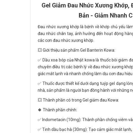
Gel Giảm Đau Nhức Xương Khớp, Đ
Bản - Giảm Nhanh C
Đau nhức xương khớp là bệnh về khớp chủ yếu là
đau nhức chân tay, ảnh hưởng đến hoạt động hằn
các cơn đau nhức xương khớp.
💥 Giới thiệu sản phẩm Gel Banterin Kowa:
✅ Dầu xoa bóp của Nhật kowa là thuốc bôi giảm đa
chuyên điều trị các bệnh lý về đau nhức xương khớ
giác mát lạnh và nhanh chống làm dịu cơn đau hiệu
✅ Thuốc được thiết kế dưới dạng tuýp gel dạng lỏng
nhà, sản phẩm là người bạn đồng hành với những ngư
💥 Thành phần có trong Gel giảm đau Kowa:
🍀 Thành phần chính:
✅ Indometacin (10mg): Thành phần chống viêm và 
✅ Tinh dầu bạc hà (30mg): Tạo cảm giác mát lạnh,