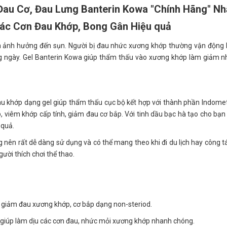
au Cơ, Đau Lưng Banterin Kowa "Chính Hãng" Nh
ác Cơn Đau Khớp, Bong Gân Hiệu quả
m ảnh hưởng đến sụn. Người bị đau nhức xương khớp thường vận động
g ngày. Gel Banterin Kowa giúp thẩm thấu vào xương khớp làm giảm 
u khớp dạng gel giúp thẩm thấu cục bộ kết hợp với thành phần Indome
p, viêm khớp cấp tính, giảm đau cơ bắp. Với tinh dầu bạc hà tạo cho bạ
 quả.
 nên rất dễ dàng sử dụng và có thể mang theo khi đi du lịch hay công t
ời thích chơi thể thao.
giảm đau xương khớp, cơ bắp dạng non-steriod.
 giúp làm dịu các cơn đau, nhức mỏi xương khớp nhanh chóng.