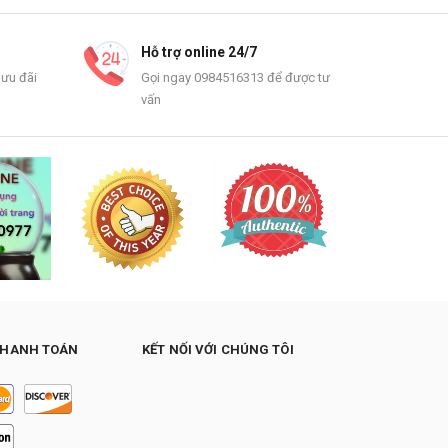
Hỗ trợ online 24/7
 ưu đãi
Gọi ngay 0984516313 để được tư
vấn
THANH TOÁN
KẾT NỐI VỚI CHÚNG TÔI