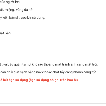
của người lớn.
t, miệng, vùng da hở.
 kiến bác sĩ trước khi sử dụng.
hật Bản
ặt và bảo quản tại nơi khô ráo thoàng mát tránh ánh sáng mặt trời.
. cần phải giặt sạch bằng nước hoặc chất tẩy càng nhanh càng tốt.
hết hạn sử dụng (hạn sử dụng có ghi trên bao bì).