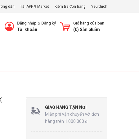
ướng dẫn
Tải APP 9 Market
Kiểm tra đơn hàng
Yêu thích
Đăng nhập
&
Đăng ký
Giỏ hàng của bạn
Tài khoản
(
0
) Sản phẩm
Xem Giỏ
,
GIAO HÀNG TẬN NƠI
Miễn phí vận chuyển với đơn
hàng trên 1.000.000 đ.