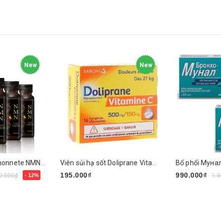
New
New
Nước Uống Peauhonnete NMN+ ARG LIQUID 12000 Nhật Bản
Viên sủi hạ sốt Doliprane Vitamin C 500mg/150mg
195.000₫
990.000₫
0.000₫
- 12%
1.3
Mua ngay
Chọn sản ph