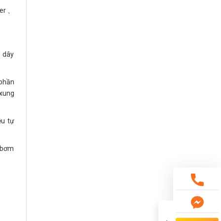
ther、
u dây
 phần
 xung
ệu tự
g bơm