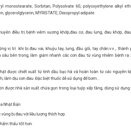
yl monostearate, Sorbitan, Polysolvate 60, polyoxyethylene alkyl e
en, glycerolglycerin, MYRISTATE, Diisopropyl adipate
uyên điều trị bệnh viêm xương khớp,đau cơ, đau lưng, đau khớp, đa
 vị trí khi bị đau vai, khuỷu tay, lưng, đầu gối, tay chân.v.v.., thành
ận sâu bên trong, làm giảm nhanh các cơn đau từ vùng nhiễm bệnh ra
t được chiết xuất từ tinh dầu bạc hà và hoàn toàn từ các nguyên li
h, làm dịu cơn đau. Đặc biệt thuốc dễ sử dụng để bơm…
òn được nhà sản xuất chứa gọn trong loại tuýp xếp tầng, dùng sử dụn
wa Nhật Bản
 vùng bị đau với liều lượng thích hợp.
thẩm thấu tốt hơn.