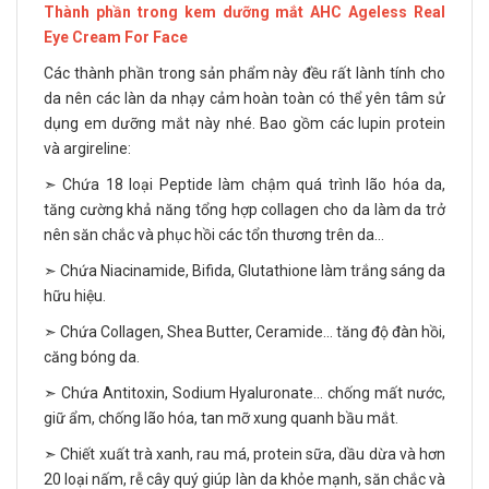
Thành phần trong kem dưỡng mắt AHC Ageless Real
Eye Cream For Face
Các thành phần trong sản phẩm này đều rất lành tính cho
da nên các làn da nhạy cảm hoàn toàn có thể yên tâm sử
dụng em dưỡng mắt này nhé. Bao gồm các lupin protein
và argireline:
➣ Chứa 18 loại Peptide làm chậm quá trình lão hóa da,
tăng cường khả năng tổng hợp collagen cho da làm da trở
nên săn chắc và phục hồi các tổn thương trên da…
➣ Chứa Niacinamide, Bifida, Glutathione làm trắng sáng da
hữu hiệu.
➣ Chứa Collagen, Shea Butter, Ceramide… tăng độ đàn hồi,
căng bóng da.
➣ Chứa Antitoxin, Sodium Hyaluronate… chống mất nước,
giữ ẩm, chống lão hóa, tan mỡ xung quanh bầu mắt.
➣ Chiết xuất trà xanh, rau má, protein sữa, dầu dừa và hơn
20 loại nấm, rễ cây quý giúp làn da khỏe mạnh, săn chắc và