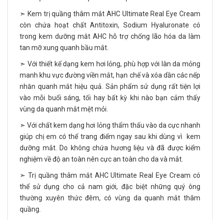
➣ Kem trị quầng thâm mắt AHC Ultimate Real Eye Cream
còn chứa hoạt chất Antitoxin, Sodium Hyaluronate có
trong kem dưỡng mắt AHC hỗ trợ chống lão hóa da làm
tan mỡ xung quanh bầu mắt.
➣ Với thiết kế dạng kem hơi lỏng, phù hợp với làn da mỏng
manh khu vực đường viền mắt, hạn chế và xóa dần các nếp
nhăn quanh mắt hiệu quả. Sản phẩm sử dụng rất tiện lợi
vào mỗi buổi sáng, tối hay bất kỳ khi nào bạn cảm thấy
vùng da quanh mắt mệt mỏi.
➣ Với chất kem dạng hơi lỏng thẩm thấu vào da cực nhanh
giúp chị em có thể trang điểm ngay sau khi dùng vì kem
dưỡng mắt. Do không chứa hương liệu và đã được kiểm
nghiệm về độ an toàn nên cực an toàn cho da và mắt.
➣ Trị quầng thâm mắt AHC Ultimate Real Eye Cream có
thể sử dụng cho cả nam giới, đặc biệt những quý ông
thường xuyên thức đêm, có vùng da quanh mắt thâm
quầng.