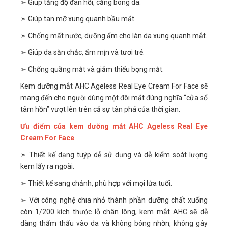
➣ Giúp tăng độ đàn hồi, căng bóng da.
➣ Giúp tan mỡ xung quanh bầu mắt.
➣ Chống mất nước, dưỡng ẩm cho làn da xung quanh mắt.
➣ Giúp da săn chắc, ẩm mịn và tươi trẻ.
➣ Chống quầng mắt và giảm thiểu bọng mắt.
Kem dưỡng mắt AHC Ageless Real Eye Cream For Face sẽ
mang đến cho người dùng một đôi mắt đúng nghĩa “cửa sổ
tâm hồn” vượt lên trên cả sự tàn phá của thời gian.
Ưu điểm của kem dưỡng mắt AHC Ageless Real Eye
Cream For Face
➣ Thiết kế dạng tuýp dễ sử dụng và dễ kiểm soát lượng
kem lấy ra ngoài.
➣ Thiết kế sang chảnh, phù hợp với mọi lứa tuổi.
➣ Với công nghệ chia nhỏ thành phần dưỡng chất xuống
còn 1/200 kích thước lỗ chân lông, kem mắt AHC sẽ dễ
dàng thẩm thấu vào da và không bóng nhờn, không gây