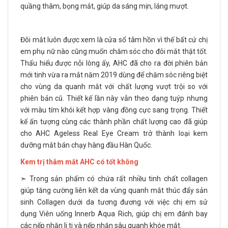
quầng thâm, bọng mắt, giúp da sáng mịn, láng mượt.
Đôi mắt luôn được xem là cửa sổ tâm hồn vì thế bất cứ chị
em phụ nữ nào cũng muốn chăm sóc cho đôi mắt thật tốt.
Thấu hiểu được nỗi lòng ấy, AHC đã cho ra đời phiên bản
mới tinh vừa ra mắt năm 2019 dùng để chăm sóc riêng biệt
cho vùng da quanh mắt với chất lượng vượt trội so với
phiên bản cũ. Thiết kế lần này vẫn theo dạng tuýp nhưng
với màu tím khói kết hợp vàng đồng cực sang trọng. Thiết
kế ấn tượng cùng các thành phần chất lượng cao đã giúp
cho AHC Ageless Real Eye Cream trở thành loại kem
dưỡng mắt bán chạy hàng đầu Hàn Quốc.
Kem trị thâm mắt AHC có tốt không
➣ Trong sản phẩm có chứa rất nhiều tinh chất collagen
giúp tăng cường liên kết da vùng quanh mắt thúc đẩy sản
sinh Collagen dưới da tương đương với việc chị em sử
dụng
Viên uống Innerb Aqua Rich
, giúp chị em đánh bay
các nếp nhăn li ti và nếp nhăn sâu quanh khóe mắt.