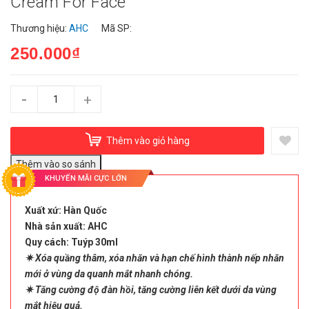
Cream For Face
Thương hiệu:
AHC
Mã SP:
250.000₫
-
+
Thêm vào giỏ hàng
KHUYẾN MÃI CỰC LỚN
Xuất xứ: Hàn Quốc
Nhà sản xuất: AHC
Quy cách: Tuýp 30ml
✷ Xóa quầng thâm, xóa nhăn và hạn chế hình thành nếp nhăn
mới ở vùng da quanh mắt nhanh chóng.
✷ Tăng cường độ đàn hồi, tăng cường liên kết dưới da vùng
mắt hiệu quả.